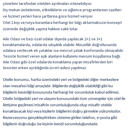
yönetimi tarafından otelden ayrılmaları istenebiliyor.
Dış mekan ünitelerinin, etkinliklerin ve eğlence programlarının saatleri
ve hizmet yerleri hava şartlarına göre hizmet veriyor.
Otel 2.kişi ve/veya kurumlara herhangi bir bilgi aktarmaksızın konsept
üzerinde değişiklik yapma hakkını saklı tutar.
Aile Odası ve bazı özel odalar dışında yapılacak 2+2 ve 3+1
konaklamalarda, odalarda sıkışıklık olabilir. Müsaitlik doğrultusunda
odalara verilecek ek yataklar ise mevcut yatak konforunda olmayabilir.
Tesiste hizmet veren açık alanların kullanımı mevsim koşullarına bağlı.
Aile Odası gibi özel odalarda konaklama yapan misafirlerden biri
tesisten erken ayrıldığında ücret iadesi yapılmaz.
Otelin konumu, harita üzerindeki yeri ve bölgedeki diğer merkezlere
olan mesafesi bilgi amaçlıdır. Bilgilerde değişiklik olabildiği gibi bu
bilgilerin kesinliği konusunda herhangi bir sorumluluk kabul edilmez.
Otelin bölgedeki yeri ve ulaşımı konusundaki tüm yönergeler için otel ile
iletişime geçilmesi misafirin sorumluluğunda olup misafir otelde
konaklayacak kişi veya kişilerin bilgilerini doğru girmekle yükümlüdür.
Rezervasyonu gerçekleştirirken sisteme girilen telefon, e-posta gibi
bilgilerin doğruluğu ise kişinin kendi sorumluluğundadır.