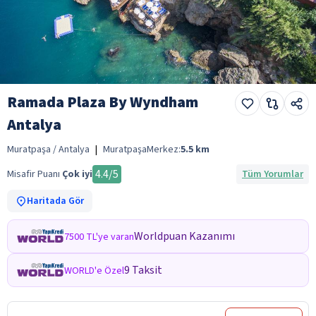
Ramada Plaza By Wyndham
Antalya
Muratpaşa / Antalya
|
Muratpaşa
Merkez:
5.5
km
4.4
/5
Misafir Puanı
Çok iyi
Tüm Yorumlar
Haritada Gör
Worldpuan Kazanımı
7500 TL'ye varan
9 Taksit
WORLD'e Özel