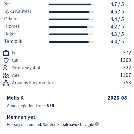
Yer
4.7
/ 5
Uyku Kalitesi
4.5
/ 5
Odalar
4.4
/ 5
Hizmet
4.2
/ 5
Değer
4.3
/ 5
Temizlik
4.4
/ 5
372
İş
1369
Çift
322
Yalnız seyahat
1107
Aile
753
Arkadaş kaçamakları
Melis K
2026-08
Genel değerlendirme:
5
/ 5
Memnuniyet
Her şey mükemmel. Sadece kapalı havuz buz gibi 🤭