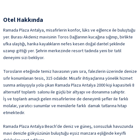
Otel Hakkında
Ramada Plaza Antalya, misafirlerin konfor, lüks ve eğlence ile buluştuğu
yer. Burası Akdeniz mavisinin Toros Dağlarının kucağına sığınıp, birlikte
ufka ulaştığı, harika kayalıkların nefes kesen doğal dantel şeklinde
uzanıp gittiği yer. Şehrin merkezinde resort tadında yeni bir tatil
deneyimi sizi bekliyor.
Torosların eteğinde temiz havasının yanı sıra, falezlerin üzerinde denize
sıfır konumlanan tesis, 315 odalıdır. Misafir ihtiyaçlarına yönelik hizmet
sunma anlayışıyla yola çıkan Ramada Plaza Antalya 2000 kişi kapasiteli 8
alternatif toplantı salonu ile güçlü bir altyapı ve donanıma sahiptir.
İş ve toplantı amaçlı gelen misafirlerine de deneyimli şefler ile farklı
molalar, yaratıcı sunumlar ve menülerle farklı damak tatlarına hitap
etmektedir.
Ramada Plaza Antalya Beach'de deniz ve güneş, sonsuzluk havuzunda
mavi denizle gökyüzünün buluştuğu eşsiz manzara eşliğinde keyifli