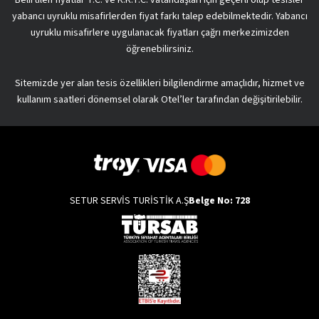
Belirtilen fiyatlar T.C. ve K.K.T.C. vatandaşları için geçerli olup tesisler
yabancı uyruklu misafirlerden fiyat farkı talep edebilmektedir. Yabancı
uyruklu misafirlere uygulanacak fiyatları çağrı merkezimizden
öğrenebilirsiniz.
Sitemizde yer alan tesis özellikleri bilgilendirme amaçlıdır, hizmet ve
kullanım saatleri dönemsel olarak Otel’ler tarafından değişitirilebilir.
SETUR SERVİS TURİSTİK A.Ş
Belge No: 728