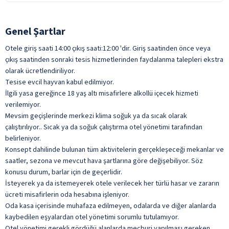
24:00-02:00 Gece Büfesi
Mini Kulüp
Tesis Antalya merkezdedir. Antalya Havalimanı'na 15 km, The Land
Beach Bar
Kapalı Havuz
Wifi
24 Saat Lobi Bar
Oyun Salonu
of Legends 'e 26 km, Kemer'e 51 km uzaklıktadır .
ile belirtilen özellikler ücretlidir.
Oyun Alanı
Bebek Sandalyesi
Masaj
24 Saat Oda Servisi (Ücretli)
Genel Şartlar
Sabah Jimnastiği
ile belirtilen özellikler ücretlidir.
Çay Saati
Sauna
Sinema
Otele giriş saati 14:00 çıkış saati:12:00 'dir. Giriş saatinden önce veya
Lobi Bar
SPA Merkezi
ile belirtilen özellikler ücretlidir.
çıkış saatinden sonraki tesis hizmetlerinden faydalanma talepleri ekstra
olarak ücretlendiriliyor.
Oda Servisi
Türk Hamamı
Tesise evcil hayvan kabul edilmiyor.
ile belirtilen özellikler ücretlidir.
ile belirtilen özellikler ücretlidir.
İlgili yasa gereğince 18 yaş altı misafirlere alkollü içecek hizmeti
verilemiyor.
Mevsim geçişlerinde merkezi klima soğuk ya da sıcak olarak
çalıştırılıyor.. Sıcak ya da soğuk çalıştırma otel yönetimi tarafından
belirleniyor.
Konsept dahilinde bulunan tüm aktivitelerin gerçekleşeceği mekanlar ve
saatler, sezona ve mevcut hava şartlarına göre değişebiliyor. Söz
konusu durum, barlar için de geçerlidir.
İsteyerek ya da istemeyerek otele verilecek her türlü hasar ve zararın
ücreti misafirlerin oda hesabına işleniyor.
Oda kasa içerisinde muhafaza edilmeyen, odalarda ve diğer alanlarda
kaybedilen eşyalardan otel yönetimi sorumlu tutulamıyor.
Otel yönetimi gerekli gördüğü alanlarda mecburi yapılması gereken