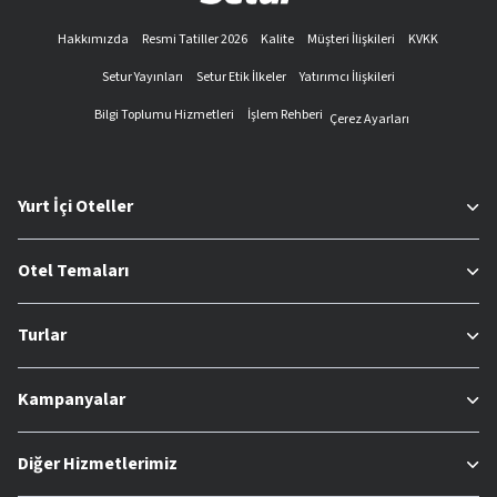
Hakkımızda
Resmi Tatiller 2026
Kalite
Müşteri İlişkileri
KVKK
Setur Yayınları
Setur Etik İlkeler
Yatırımcı İlişkileri
Bilgi Toplumu Hizmetleri
İşlem Rehberi
Çerez Ayarları
Yurt İçi Oteller
Otel Temaları
Turlar
Kampanyalar
Diğer Hizmetlerimiz