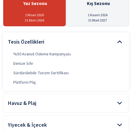
Yaz Sezonu
Kış Sezonu
1 Nisan 2026
1 Kasım 2026
31 Ekim 2026
31 Mart 2027
Tesis Özellikleri
%50 Avanslı Ödeme Kampanyası
Denize Sıfır
Sürdürülebilir Turizm Sertifikası
Platform Plaj
Havuz & Plaj
Kapalı havuz sadece kışın ısıtmalı olarak hizmet veriyor .
Açık Havuz
Yiyecek & İçecek
Kapalı Havuz