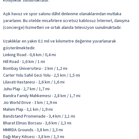
kolaylıklar sunulmaktadır.
Açık havuz ve spor salonu dâhil dinlenme olanaklarından mutlaka
yararlanın. Bu otelde misafirlere ücretsiz kablosuz İnternet, danışma
(concierge) hizmetleri ve ortak alanda televizyon sunulmaktadır.
Uzaklıklar en yakın 0.1 mil ve kilometre değerine yuvarlanarak
gösterilmektedir.
Linking Road - 0,6 km / 0,4 mi
Hill Road - 1,6 km / 1 mi
Bombay Üniversitesi - 2 km / 1,2 mi
Carter Yolu Sahil Gezi Yolu - 2,5 km / 1,5 mi
Lilavati Hastanesi - 2,6 km / 1,6 mi
Juhu Plajı - 2,7 km / 1,7 mi
Bandra Family Mahkemesi - 2,8 km / 1,7 mi
Jio World Drive - 3 km / 1,9 mi
Mahim Plajı - 3,1 km / 1,9 mi
Bandstand Promenade - 3,4 km / 2,1 mi
Bharat Elmas Borsası - 3,6 km / 2,3 mi
MMRDA Grounds - 3,8 km / 2,3 mi
Dağı Mary Kilisesi - 3,8 km / 2,3 mi