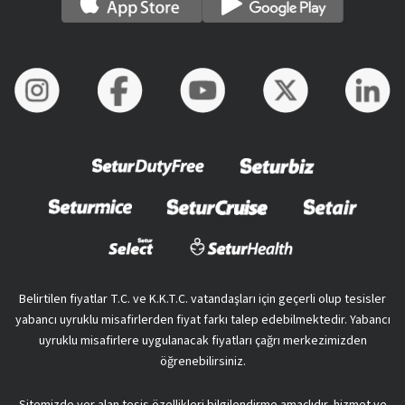
Belirtilen fiyatlar T.C. ve K.K.T.C. vatandaşları için geçerli olup tesisler
yabancı uyruklu misafirlerden fiyat farkı talep edebilmektedir. Yabancı
uyruklu misafirlere uygulanacak fiyatları çağrı merkezimizden
öğrenebilirsiniz.
Sitemizde yer alan tesis özellikleri bilgilendirme amaçlıdır, hizmet ve