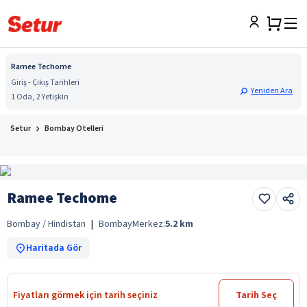
Ramee Techome
Giriş - Çıkış Tarihleri
Yeniden Ara
1 Oda, 2 Yetişkin
Setur
Bombay Otelleri
Ramee Techome
Bombay / Hindistan
|
Bombay
Merkez:
5.2
km
Haritada Gör
Fiyatları görmek için tarih seçiniz
Tarih Seç