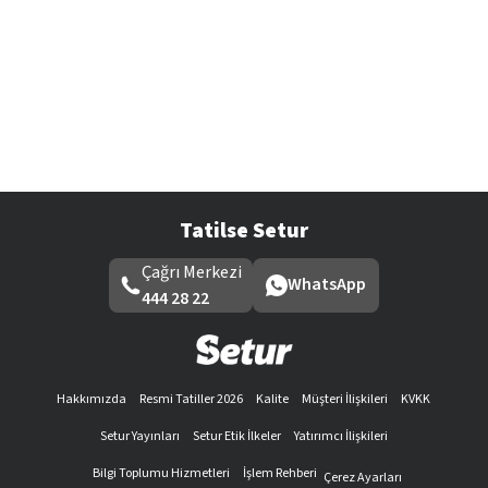
Tatilse Setur
Çağrı Merkezi
WhatsApp
444 28 22
Hakkımızda
Resmi Tatiller 2026
Kalite
Müşteri İlişkileri
KVKK
Setur Yayınları
Setur Etik İlkeler
Yatırımcı İlişkileri
Bilgi Toplumu Hizmetleri
İşlem Rehberi
Çerez Ayarları