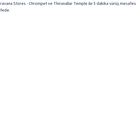
avana Stores - Chrompet ve Thirunallar Temple ile 5 dakika sürüş mesafesi
afede.