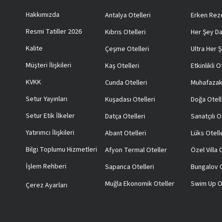
Hakkımızda
Antalya Otelleri
Erken Reze
Resmi Tatiller 2026
Kıbrıs Otelleri
Her Şey Da
Kalite
Çeşme Otelleri
Ultra Her Ş
Müşteri İlişkileri
Kaş Otelleri
Etkinlikli O
KVKK
Cunda Otelleri
Muhafazak
Setur Yayınları
Kuşadası Otelleri
Doğa Otell
Setur Etik İlkeler
Datça Otelleri
Sanatçılı O
Yatırımcı İlişkileri
Abant Otelleri
Lüks Otell
Bilgi Toplumu Hizmetleri
Afyon Termal Oteller
Özel Villa
İşlem Rehberi
Sapanca Otelleri
Bungalov O
Muğla Ekonomik Oteller
Swim Up O
Çerez Ayarları