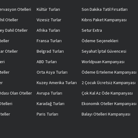
rvasyon Otelleri
Kültür Turları
Son Dakika Tatil Fırsatları
hil Oteller
Vizesiz Turlar
Kıbrıs Paket Kampanyası
ey Dahil Oteller
Afrika Turları
Setur Extra
teller
Fransa Turları
Ödeme Seçenekleri
ar Oteller
Belgrad Turları
Seyahat İptal Güvencesi
eri
ABD Turları
Worldpuan Kampanyası
teller
Orta Asya Turları
Ödeme Erteleme Kampanyası
er
Kuzey Amerika Turları
2 Çocuk Ücretsiz Kampanyası
 Odası Olan Oteller
Avrupa Turları
Çok Kal Az Öde Kampanyası
telleri
Karadağ Turları
Ekonomik Oteller Kampanyası
teller
Paris Turları
Balayı Otelleri Kampanyası