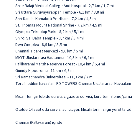
Sree Balaji Medical College And Hospital - 2,7 km / 1,7 mi
Sri Uttara Guruvayurappan Temple - 6,1 km / 3,8 mi
Shri Kanchi Kamakoti Peetham - 7,2 km / 4,5 mi
St. Thomas Mount National Shrine - 7,2 km / 4,5 mi
Olympia Teknoloji Parkı - 8,2 km / 5,1 mi
Shirdi Sai Baba Temple - 8,7 km / 5,4 mi
Devi Cineplex - 8,9 km / 5,5 mi
Chennai Ticaret Merkezi - 9,6 km / 6 mi
MIOT Uluslararası Hastanesi - 10,3 km / 6,4 mi
Pallikaranai Marsh Reserve Forest - 10,4 km / 6,4 mi
Guindy Hipodromu - 11 km / 6,8 mi
Sri Ramachandra Üniversitesi - 11,3 km / 7 mi
Tercih edilen havaalanı RD TOWERS Chennai Uluslararası Havaalanı 
Misafirler için lobide ücretsiz gazete servisi, kuru temizleme/çama
Otelde 24 saat oda servisi sunuluyor. Misafirlerimiz için yerel tarzda
Chennai (Pallavaram) içinde