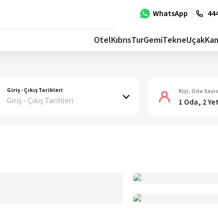
WhatsApp
444
Otel
Kıbrıs
Tur
Gemi
Tekne
Uçak
Ka
Giriş - Çıkış Tarihleri
Kişi, Oda Sayıs
Giriş - Çıkış Tarihleri
1 Oda, 2 Ye