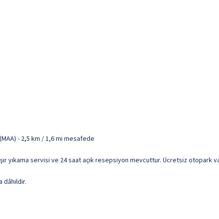
(MAA) - 2,5 km / 1,6 mi mesafede
şır yıkama servisi ve 24 saat açık resepsiyon mevcuttur. Ücretsiz otopark va
 dâhildir.