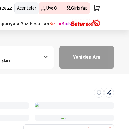
 28 22
Acenteler
Üye Ol
Giriş Yap
mpanyalar
Yaz Fırsatları
SeturKids
ı
Yeniden Ara
tişkin
Haritada Gör