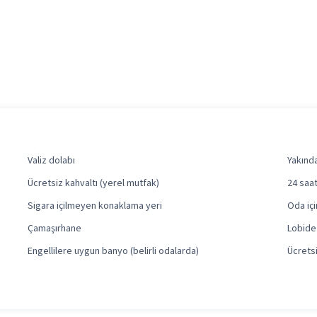
Valiz dolabı
Yakınd
Ücretsiz kahvaltı (yerel mutfak)
24 saa
Sigara içilmeyen konaklama yeri
Oda içi
Çamaşırhane
Lobide
Engellilere uygun banyo (belirli odalarda)
Ücrets