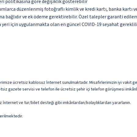
eri politikasına göre değişiklik gösterebilir
umlarca düzenlenmiş fotoğraflı kimlik ve kredi kartı, banka kartı v
na bağlıdır ve ek ödeme gerektirebilir. Özel talepler garanti edile
yeri için uygulanmakta olan en güncel COVID-19 seyahat gereklilik
rimize ücretsiz kablosuz İnternet sunulmaktadır. Misafirlerimizin iyi vakit geçi
siz gazete servisi ve telefon ile ücretsiz şehir içi telefon görüşmesi imkânl
z İnternet ve tur/bilet desteği gibi imkânlardan/kolaylıklardan yararlanın.
erilmektedir.