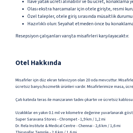
İlave yatak ücreti alınabilir ve bu ücret, konaklama y
Olası ekstra harcamalar için otele girişte, resmi kur
Özel talepler, otele giriş sırasında müsaitlik durumu
Hazırlıklı olun: Seyahat etmeden önce bu konaklama 
Resepsiyon çalışanları varışta misafirleri karşılayacaktır.
Otel Hakkında
Misafirler için düz ekran televizyon olan 20 oda mevcuttur. Misafirle
ücretsiz banyo/kozmetik ürünleri vardır. Misafirlerimize masa, ücret
Çatı katında teras ile manzaranın tadını çıkartın ve ücretsiz kablosu
Uzaklıklar en yakın 0.1 mil ve kilometre değerine yuvarlanarak göst
Super Saravana Stores - Chrompet - 1,9 km / 1,2 mi
Dr. Rela Institute & Medical Centre - Chennai - 2,6 km / 1,6 mi
Thirunallar Temple - 2,6 km / 1,6 mi