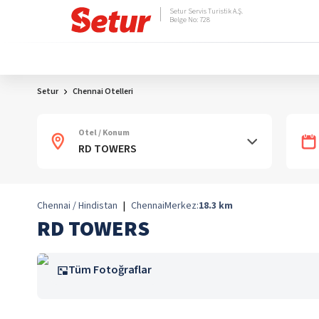
Setur Servis Turistik A.Ş.
Belge No: 728
Setur
Chennai Otelleri
Otel / Konum
Chennai / Hindistan
|
Chennai
Merkez:
18.3
km
RD TOWERS
Tüm Fotoğraflar