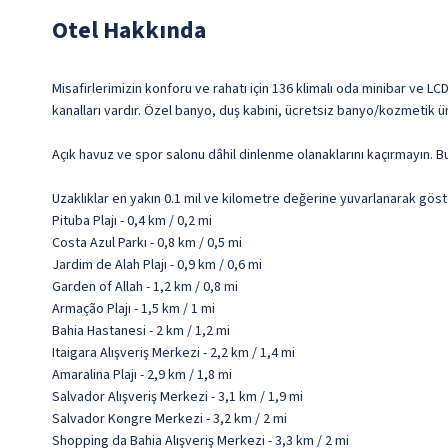
Otel Hakkında
Misafirlerimizin konforu ve rahatı için 136 klimalı oda minibar ve LC
kanalları vardır. Özel banyo, duş kabini, ücretsiz banyo/kozmetik ü
Açık havuz ve spor salonu dâhil dinlenme olanaklarını kaçırmayın. Bu
Uzaklıklar en yakın 0.1 mil ve kilometre değerine yuvarlanarak göst
Pituba Plajı - 0,4 km / 0,2 mi
Costa Azul Parkı - 0,8 km / 0,5 mi
Jardim de Alah Plajı - 0,9 km / 0,6 mi
Garden of Allah - 1,2 km / 0,8 mi
Armação Plajı - 1,5 km / 1 mi
Bahia Hastanesi - 2 km / 1,2 mi
Itaigara Alışveriş Merkezi - 2,2 km / 1,4 mi
Amaralina Plajı - 2,9 km / 1,8 mi
Salvador Alışveriş Merkezi - 3,1 km / 1,9 mi
Salvador Kongre Merkezi - 3,2 km / 2 mi
Shopping da Bahia Alışveriş Merkezi - 3,3 km / 2 mi