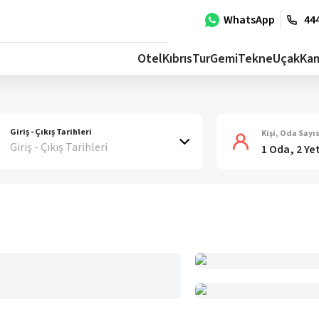
WhatsApp
444
Otel
Kıbrıs
Tur
Gemi
Tekne
Uçak
Ka
Giriş - Çıkış Tarihleri
Kişi, Oda Sayıs
Giriş - Çıkış Tarihleri
1 Oda, 2 Ye