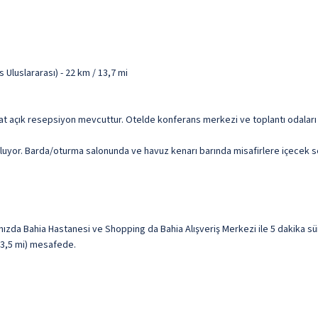
luslararası) - 22 km / 13,7 mi
aat açık resepsiyon mevcuttur. Otelde konferans merkezi ve toplantı odaları 
luyor. Barda/oturma salonunda ve havuz kenarı barında misafirlere içecek ser
ızda Bahia Hastanesi ve Shopping da Bahia Alışveriş Merkezi ile 5 dakika sü
 (3,5 mi) mesafede.