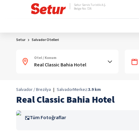
Setur Servis Turistik A.Ş.
Belge No: 728
Setur
Salvador Otelleri
Otel / Konum
Salvador / Brezilya
|
Salvador
Merkez:
3.9
km
Real Classic Bahia Hotel
Tüm Fotoğraflar