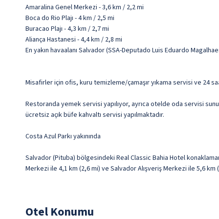
Amaralina Genel Merkezi - 3,6 km / 2,2 mi
Boca do Rio Plajı - 4 km / 2,5 mi
Buracao Plajı - 4,3 km / 2,7 mi
Aliança Hastanesi - 4,4 km / 2,8 mi
En yakın havaalanı Salvador (SSA-Deputado Luis Eduardo Magalhaes U
Misafirler için ofis, kuru temizleme/çamaşır yıkama servisi ve 24 s
Restoranda yemek servisi yapılıyor, ayrıca otelde oda servisi sunu
ücretsiz açık büfe kahvaltı servisi yapılmaktadır.
Costa Azul Parkı yakınında
Salvador (Pituba) bölgesindeki Real Classic Bahia Hotel konaklaman
Merkezi ile 4,1 km (2,6 mi) ve Salvador Alışveriş Merkezi ile 5,6 km
Otel Konumu