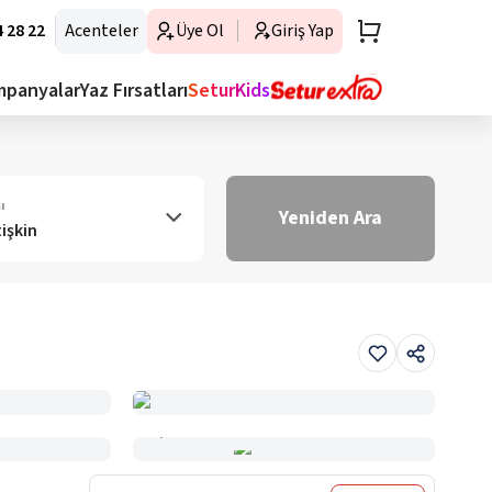
 28 22
Acenteler
Üye Ol
Giriş Yap
mpanyalar
Yaz Fırsatları
SeturKids
ı
Yeniden Ara
tişkin
Haritada Gör