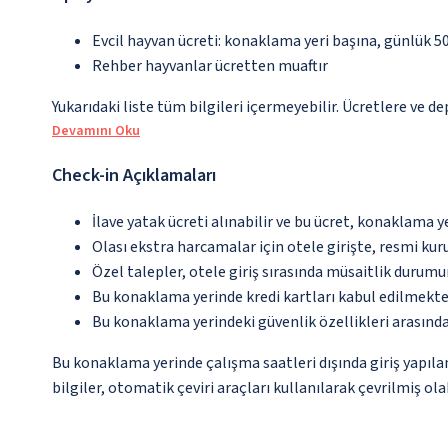
Evcil hayvan ücreti: konaklama yeri başına, günlük 5
Rehber hayvanlar ücretten muaftır
Yukarıdaki liste tüm bilgileri içermeyebilir. Ücretlere ve d
Devamını Oku
Check-in Açıklamaları
İlave yatak ücreti alınabilir ve bu ücret, konaklama y
Olası ekstra harcamalar için otele girişte, resmi kur
Özel talepler, otele giriş sırasında müsaitlik durumu
Bu konaklama yerinde kredi kartları kabul edilmekte
Bu konaklama yerindeki güvenlik özellikleri arasınd
Bu konaklama yerinde çalışma saatleri dışında giriş yapıl
bilgiler, otomatik çeviri araçları kullanılarak çevrilmiş olab