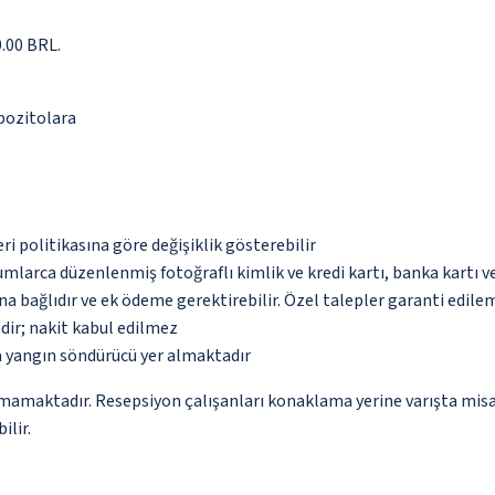
0.00 BRL.
epozitolara
eri politikasına göre değişiklik gösterebilir
umlarca düzenlenmiş fotoğraflı kimlik ve kredi kartı, banka kartı v
na bağlıdır ve ek ödeme gerektirebilir. Özel talepler garanti edile
dir; nakit kabul edilmez
a yangın söndürücü yer almaktadır
amamaktadır. Resepsiyon çalışanları konaklama yerine varışta misaf
ilir.