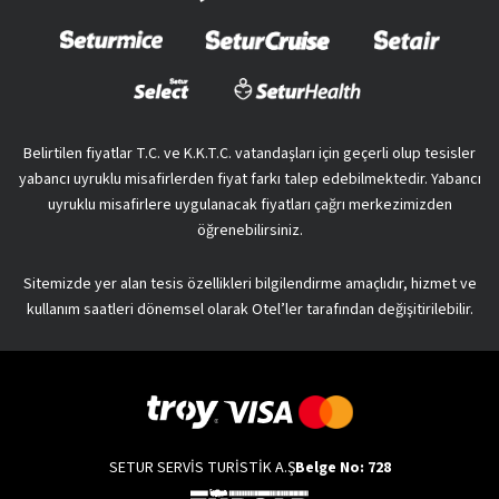
Belirtilen fiyatlar T.C. ve K.K.T.C. vatandaşları için geçerli olup tesisler
yabancı uyruklu misafirlerden fiyat farkı talep edebilmektedir. Yabancı
uyruklu misafirlere uygulanacak fiyatları çağrı merkezimizden
öğrenebilirsiniz.
Sitemizde yer alan tesis özellikleri bilgilendirme amaçlıdır, hizmet ve
kullanım saatleri dönemsel olarak Otel’ler tarafından değişitirilebilir.
SETUR SERVİS TURİSTİK A.Ş
Belge No: 728