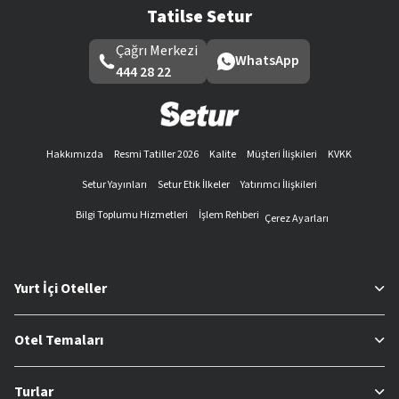
Tatilse Setur
Çağrı Merkezi
WhatsApp
444 28 22
Hakkımızda
Resmi Tatiller 2026
Kalite
Müşteri İlişkileri
KVKK
Setur Yayınları
Setur Etik İlkeler
Yatırımcı İlişkileri
Bilgi Toplumu Hizmetleri
İşlem Rehberi
Çerez Ayarları
Yurt İçi Oteller
Otel Temaları
Turlar