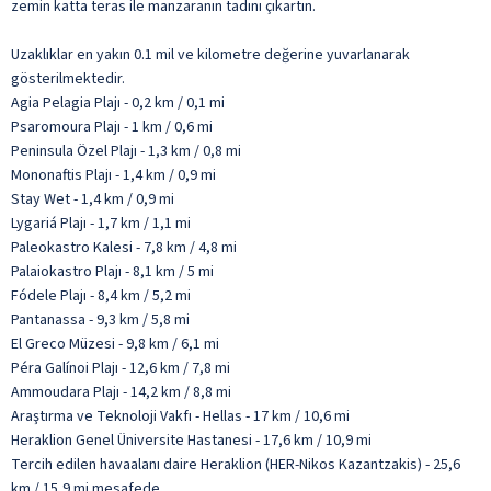
zemin katta teras ile manzaranın tadını çıkartın.
Uzaklıklar en yakın 0.1 mil ve kilometre değerine yuvarlanarak
gösterilmektedir.
Agia Pelagia Plajı - 0,2 km / 0,1 mi
Psaromoura Plajı - 1 km / 0,6 mi
Peninsula Özel Plajı - 1,3 km / 0,8 mi
Mononaftis Plajı - 1,4 km / 0,9 mi
Stay Wet - 1,4 km / 0,9 mi
Lygariá Plajı - 1,7 km / 1,1 mi
Paleokastro Kalesi - 7,8 km / 4,8 mi
Palaiokastro Plajı - 8,1 km / 5 mi
Fódele Plajı - 8,4 km / 5,2 mi
Pantanassa - 9,3 km / 5,8 mi
El Greco Müzesi - 9,8 km / 6,1 mi
Péra Galínoi Plajı - 12,6 km / 7,8 mi
Ammoudara Plajı - 14,2 km / 8,8 mi
Araştırma ve Teknoloji Vakfı - Hellas - 17 km / 10,6 mi
Heraklion Genel Üniversite Hastanesi - 17,6 km / 10,9 mi
Tercih edilen havaalanı daire Heraklion (HER-Nikos Kazantzakis) - 25,6
km / 15,9 mi mesafede