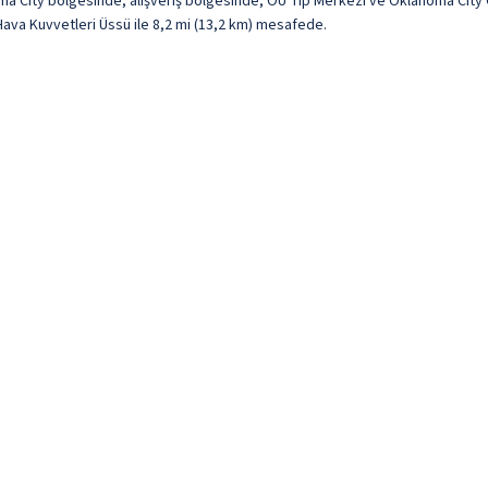
ma City bölgesinde, alışveriş bölgesinde, OU Tıp Merkezi ve Oklahoma Cit
 Hava Kuvvetleri Üssü ile 8,2 mi (13,2 km) mesafede.