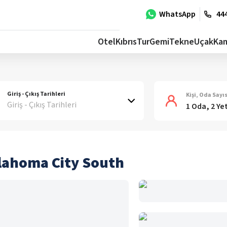
WhatsApp
444
Otel
Kıbrıs
Tur
Gemi
Tekne
Uçak
Ka
Giriş - Çıkış Tarihleri
Kişi, Oda Sayıs
Giriş - Çıkış Tarihleri
1 Oda, 2 Ye
klahoma City South