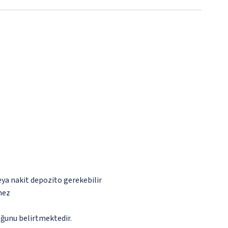
eya nakit depozito gerekebilir
mez
ğunu belirtmektedir.