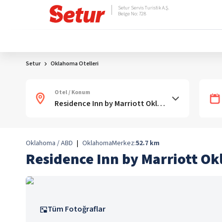
Setur Servis Turistik A.Ş.
Belge No: 728
Setur
Oklahoma Otelleri
Otel / Konum
Oklahoma / ABD
|
Oklahoma
Merkez:
52.7
km
Residence Inn by Marriott O
Tüm Fotoğraflar