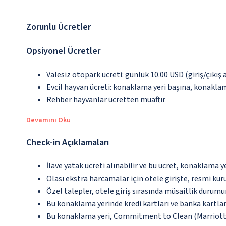
Zorunlu Ücretler
Opsiyonel Ücretler
Valesiz otopark ücreti: günlük 10.00 USD (giriş/çıkış a
Evcil hayvan ücreti: konaklama yeri başına, konakla
Rehber hayvanlar ücretten muaftır
Devamını Oku
Check-in Açıklamaları
İlave yatak ücreti alınabilir ve bu ücret, konaklama y
Olası ekstra harcamalar için otele girişte, resmi kur
Özel talepler, otele giriş sırasında müsaitlik durumu
Bu konaklama yerinde kredi kartları ve banka kartlar
Bu konaklama yeri, Commitment to Clean (Marriott)