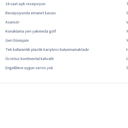
24 saat açık resepsiyon
T
Resepsiyonda emanet kasası
Asansör
V
Konaklama yeri yakınında golf
Y
Geri Dönüşüm
Y
Tek kullanımlık plastik karıştırıcı bulunmamaktadır
H
Ücretsiz kontinental kahvaltı
Ü
Engellilere uygun servis yok