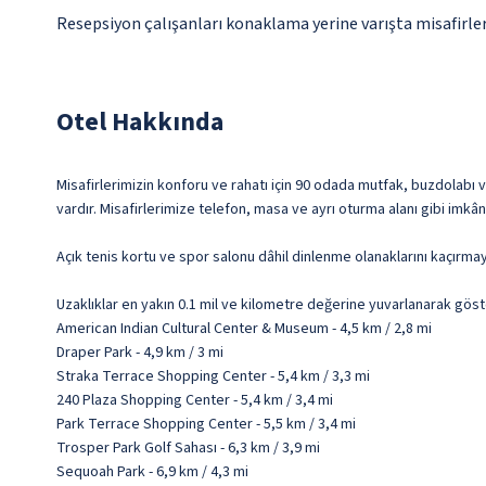
Resepsiyon çalışanları konaklama yerine varışta misafirleri
Otel Hakkında
Misafirlerimizin konforu ve rahatı için 90 odada mutfak, buzdolabı v
vardır. Misafirlerimize telefon, masa ve ayrı oturma alanı gibi imkân
Açık tenis kortu ve spor salonu dâhil dinlenme olanaklarını kaçırmay
Uzaklıklar en yakın 0.1 mil ve kilometre değerine yuvarlanarak göst
American Indian Cultural Center & Museum - 4,5 km / 2,8 mi
Draper Park - 4,9 km / 3 mi
Straka Terrace Shopping Center - 5,4 km / 3,3 mi
240 Plaza Shopping Center - 5,4 km / 3,4 mi
Park Terrace Shopping Center - 5,5 km / 3,4 mi
Trosper Park Golf Sahası - 6,3 km / 3,9 mi
Sequoah Park - 6,9 km / 4,3 mi