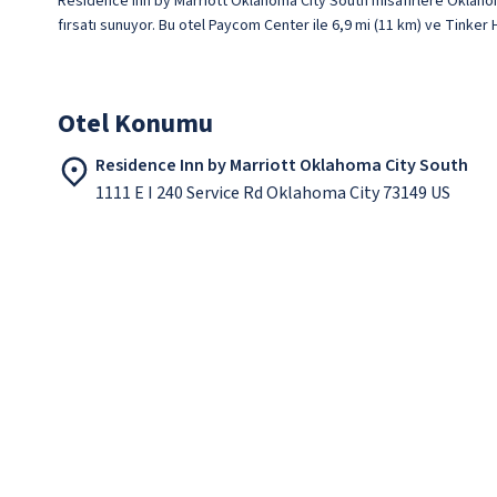
Residence Inn by Marriott Oklahoma City South misafirlere Oklaho
fırsatı sunuyor. Bu otel Paycom Center ile 6,9 mi (11 km) ve Tinker
Otel Konumu
Residence Inn by Marriott Oklahoma City South
1111 E I 240 Service Rd Oklahoma City 73149 US