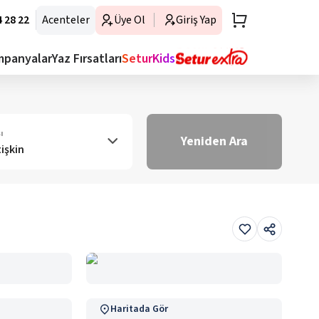
 28 22
Acenteler
Üye Ol
Giriş Yap
mpanyalar
Yaz Fırsatları
SeturKids
ı
Yeniden Ara
tişkin
Haritada Gör