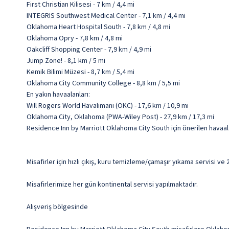
First Christian Kilisesi - 7 km / 4,4 mi
INTEGRIS Southwest Medical Center - 7,1 km / 4,4 mi
Oklahoma Heart Hospital South - 7,8 km / 4,8 mi
Oklahoma Opry - 7,8 km / 4,8 mi
Oakcliff Shopping Center - 7,9 km / 4,9 mi
Jump Zone! - 8,1 km / 5 mi
Kemik Bilimi Müzesi - 8,7 km / 5,4 mi
Oklahoma City Community College - 8,8 km / 5,5 mi
En yakın havaalanları:
Will Rogers World Havalimanı (OKC) - 17,6 km / 10,9 mi
Oklahoma City, Oklahoma (PWA-Wiley Post) - 27,9 km / 17,3 mi
Residence Inn by Marriott Oklahoma City South için önerilen havaal
Misafirler için hızlı çıkış, kuru temizleme/çamaşır yıkama servisi ve
Misafirlerimize her gün kontinental servisi yapılmaktadır.
Alışveriş bölgesinde