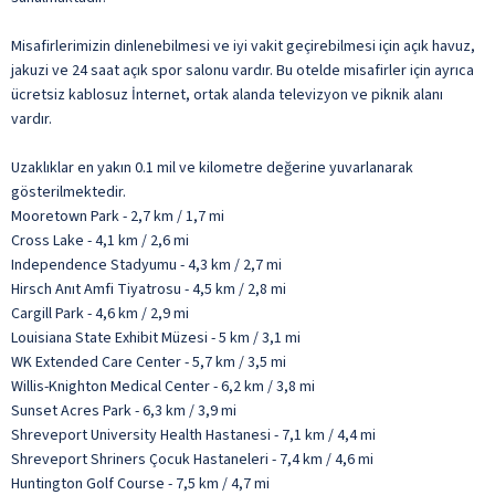
Misafirlerimizin dinlenebilmesi ve iyi vakit geçirebilmesi için açık havuz,
jakuzi ve 24 saat açık spor salonu vardır. Bu otelde misafirler için ayrıca
ücretsiz kablosuz İnternet, ortak alanda televizyon ve piknik alanı
vardır.
Uzaklıklar en yakın 0.1 mil ve kilometre değerine yuvarlanarak
gösterilmektedir.
Mooretown Park - 2,7 km / 1,7 mi
Cross Lake - 4,1 km / 2,6 mi
Independence Stadyumu - 4,3 km / 2,7 mi
Hirsch Anıt Amfi Tiyatrosu - 4,5 km / 2,8 mi
Cargill Park - 4,6 km / 2,9 mi
Louisiana State Exhibit Müzesi - 5 km / 3,1 mi
WK Extended Care Center - 5,7 km / 3,5 mi
Willis-Knighton Medical Center - 6,2 km / 3,8 mi
Sunset Acres Park - 6,3 km / 3,9 mi
Shreveport University Health Hastanesi - 7,1 km / 4,4 mi
Shreveport Shriners Çocuk Hastaneleri - 7,4 km / 4,6 mi
Huntington Golf Course - 7,5 km / 4,7 mi