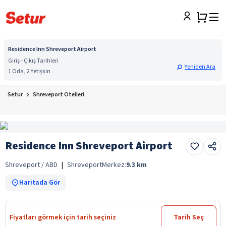
Residence Inn Shreveport Airport
Giriş - Çıkış Tarihleri
Yeniden Ara
1 Oda, 2 Yetişkin
Setur
Shreveport Otelleri
Residence Inn Shreveport Airport
Shreveport / ABD
|
Shreveport
Merkez:
9.3
km
Haritada Gör
Fiyatları görmek için tarih seçiniz
Tarih Seç