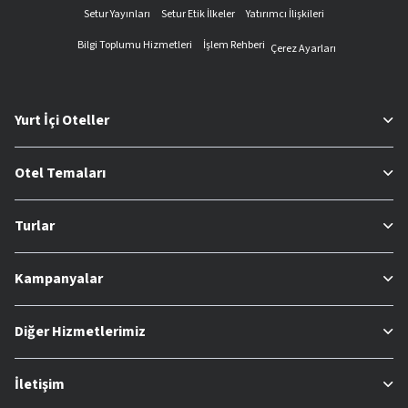
Setur Yayınları
Setur Etik İlkeler
Yatırımcı İlişkileri
Bilgi Toplumu Hizmetleri
İşlem Rehberi
Çerez Ayarları
Yurt İçi Oteller
Otel Temaları
Turlar
Kampanyalar
Diğer Hizmetlerimiz
İletişim