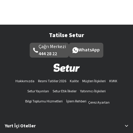
Tatilse Setur
Çağrı Merkezi
WhatsApp
444 28 22
Hakkımızda
Resmi Tatiller 2026
Kalite
Müşteri İlişkileri
KVKK
Setur Yayınları
Setur Etik İlkeler
Yatırımcı İlişkileri
Bilgi Toplumu Hizmetleri
İşlem Rehberi
Çerez Ayarları
Yurt İçi Oteller