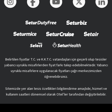
Belirtilen fiyatlar T.C. ve K.K.T.C. vatandaşları için geçerli olup tesisler
yabancı uyruklu misafirlerden fiyat farkı talep edebilmektedir. Yabancı
uyruklu misafirlere uygulanacak fiyatları çağrı merkezimizden
öğrenebilirsiniz.
Sitemizde yer alan tesis özellikleri bilgilendirme amaçlıdır, hizmet ve
kullanım saatleri dönemsel olarak Otel’ler tarafından değişitirilebilir.