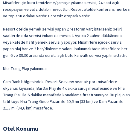
Misafirler için kuru temizleme/çamaşır yıkama servisi, 24 saat açık
resepsiyon ve valiz dolabı mevcuttur. Resort otelde konferans merkezi
ve toplantı odaları vardır. Ücretsiz otopark vardır.
Resort otelde yemek servisi yapan 2 restoran var; isterseniz belirli
saatlerde oda servisi imkanı da mevcut. Ayrıca 2 kahve dükkânında
veya kafede hafif yemek servisi yapılıyor. Misafirlere içecek servisi
yapan plaj bar ve 2 bar/dinlenme salonu bulunmaktadır. Misafirlere her
gün 6 ve 09.30 arasında ücretli açık büfe kahvaltı servisi yapılmaktadır.
Nha Trang Plajı yakınında
Cam Ranh bölgesindeki Resort Seaview near air port misafirlere
okyanus kıyısında, Bai Dai Plajı ile 4 dakika sürüş mesafesinde ve Nha
Trang Plajı ile 6 dakika mesafede konaklama fırsatı sunuyor. Bu plaj olan
tatil köyü Nha Trang Gece Pazarı ile 20,5 mi (33 km) ve Dam Pazarı ile
21,5 mi (34,6 km) mesafede.
Otel Konumu