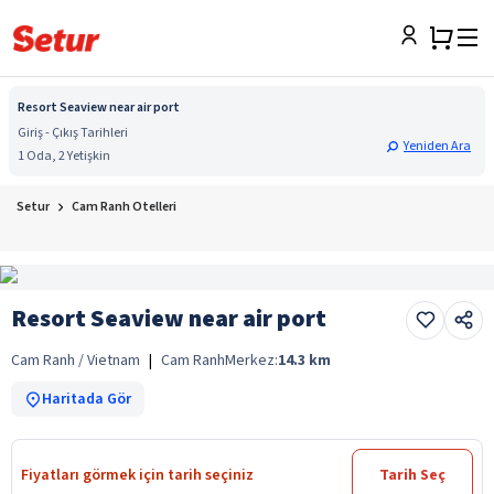
Resort Seaview near air port
Giriş - Çıkış Tarihleri
Yeniden Ara
1 Oda, 2 Yetişkin
Setur
Cam Ranh Otelleri
Resort Seaview near air port
Cam Ranh / Vietnam
|
Cam Ranh
Merkez:
14.3
km
Haritada Gör
Fiyatları görmek için tarih seçiniz
Tarih Seç