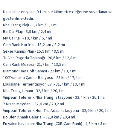
Uzaklıklar en yakın 0.1 mil ve kilometre değerine yuvarlanarak
gösterilmektedir.
Nha Trang Plajı - 1,7 km / 1,1 mi
Bai Dai Plajı - 3,9 km / 2,4 mi
My Ca Plajı - 10,7 km / 6,7 mi
Cam Ranh Körfezi - 13,2 km / 8,2 mi
Şeker Kamışı Plajı - 15,9 km / 9,9 mi
Tu Van Pagoda Tapınağı - 20,6 km / 12,8 mi
Cam Ranh Müzesi - 21,7 km / 13,5 mi
Diamond Bay Golf Sahası - 22 km / 13,7 mi
100!Yumurta Çamur Banyosu - 28 km / 17,4 mi
Louisiane Fermentasyon Evi - 31,7 km / 19,7 mi
Nha Trang Limanı - 32,3 km / 20,1 mi
Vinpearl Teleferik Nha Trang İstasyonu - 32,4 km / 20,1 mi
2 Nisan Meydanı - 32,6 km / 20,2 mi
Vinpearl Teleferik Hon Tre Adası İstasyonu - 32,6 km / 20,2 mi
Do Dien Khanh Galerisi - 32,8 km / 20,4 mi
En yakın havaalanı Nha Trang (CXR-Cam Ranh) - 4,8 km / 3 mi