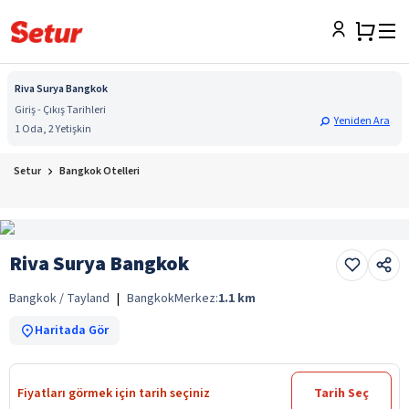
Riva Surya Bangkok
Giriş - Çıkış Tarihleri
Yeniden Ara
1 Oda, 2 Yetişkin
Setur
Bangkok Otelleri
Riva Surya Bangkok
Bangkok / Tayland
|
Bangkok
Merkez:
1.1
km
Haritada Gör
Fiyatları görmek için tarih seçiniz
Tarih Seç