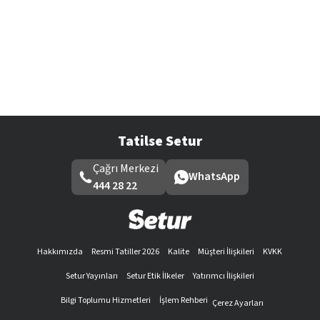
Tatilse Setur
Çağrı Merkezi
WhatsApp
444 28 22
Hakkımızda
Resmi Tatiller 2026
Kalite
Müşteri İlişkileri
KVKK
Setur Yayınları
Setur Etik İlkeler
Yatırımcı İlişkileri
Bilgi Toplumu Hizmetleri
İşlem Rehberi
Çerez Ayarları