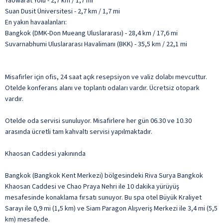
Yaowarat Yolu - 2,7 km / 1,7 mi
Suan Dusit Üniversitesi - 2,7 km / 1,7 mi
En yakın havaalanları:
Bangkok (DMK-Don Mueang Uluslararası) - 28,4 km / 17,6 mi
Suvarnabhumi Uluslararası Havalimanı (BKK) - 35,5 km / 22,1 mi
Misafirler için ofis, 24 saat açık resepsiyon ve valiz dolabı mevcuttur.
Otelde konferans alanı ve toplantı odaları vardır. Ücretsiz otopark
vardır.
Otelde oda servisi sunuluyor. Misafirlere her gün 06.30 ve 10.30
arasında ücretli tam kahvaltı servisi yapılmaktadır.
Khaosan Caddesi yakınında
Bangkok (Bangkok Kent Merkezi) bölgesindeki Riva Surya Bangkok
Khaosan Caddesi ve Chao Praya Nehri ile 10 dakika yürüyüş
mesafesinde konaklama fırsatı sunuyor. Bu spa otel Büyük Kraliyet
Sarayı ile 0,9 mi (1,5 km) ve Siam Paragon Alışveriş Merkezi ile 3,4 mi (5,5
km) mesafede.