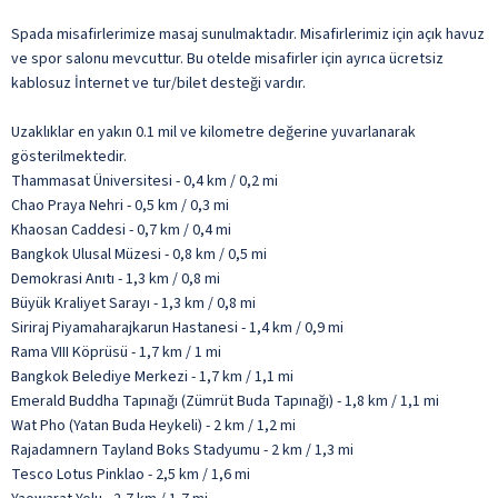
Spada misafirlerimize masaj sunulmaktadır. Misafirlerimiz için açık havuz
ve spor salonu mevcuttur. Bu otelde misafirler için ayrıca ücretsiz
kablosuz İnternet ve tur/bilet desteği vardır.
Uzaklıklar en yakın 0.1 mil ve kilometre değerine yuvarlanarak
gösterilmektedir.
Thammasat Üniversitesi - 0,4 km / 0,2 mi
Chao Praya Nehri - 0,5 km / 0,3 mi
Khaosan Caddesi - 0,7 km / 0,4 mi
Bangkok Ulusal Müzesi - 0,8 km / 0,5 mi
Demokrasi Anıtı - 1,3 km / 0,8 mi
Büyük Kraliyet Sarayı - 1,3 km / 0,8 mi
Siriraj Piyamaharajkarun Hastanesi - 1,4 km / 0,9 mi
Rama VIII Köprüsü - 1,7 km / 1 mi
Bangkok Belediye Merkezi - 1,7 km / 1,1 mi
Emerald Buddha Tapınağı (Zümrüt Buda Tapınağı) - 1,8 km / 1,1 mi
Wat Pho (Yatan Buda Heykeli) - 2 km / 1,2 mi
Rajadamnern Tayland Boks Stadyumu - 2 km / 1,3 mi
Tesco Lotus Pinklao - 2,5 km / 1,6 mi