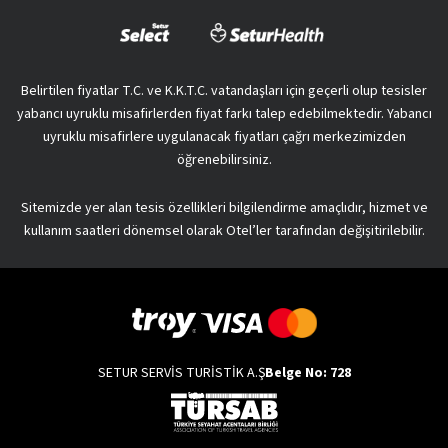
Belirtilen fiyatlar T.C. ve K.K.T.C. vatandaşları için geçerli olup tesisler
yabancı uyruklu misafirlerden fiyat farkı talep edebilmektedir. Yabancı
uyruklu misafirlere uygulanacak fiyatları çağrı merkezimizden
öğrenebilirsiniz.
Sitemizde yer alan tesis özellikleri bilgilendirme amaçlıdır, hizmet ve
kullanım saatleri dönemsel olarak Otel’ler tarafından değişitirilebilir.
SETUR SERVİS TURİSTİK A.Ş
Belge No: 728