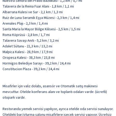
Nuestra Señora del Prado Bazilikası - 1,2 km / 0,7 mi
Talavera de la Reina Fuar Alanı - 1,8 km / 1,1 mi
Albarrana Kulesi ve Sur - 2,1 km / 1,3 mi
Ruiz de Luna Seramik Eşya Müzesi - 2,3 km / 1,4 mi
Arenales Plajı - 2,3 km / 1,4 mi
Santa Maria la Mayor Bölge Kilisesi - 2,5 km / 1,5 mi
Roma Köprüsü - 2,8 km / 1,7 mi
Talavera Savaşı Anıtı - 5,2 km / 3,2 mi
Adalet Sütunu - 21,3 km / 13,2 mi
Malpica Kalesi - 28,9 km / 17,9 mi
Oropesa Kalesi - 38,3 km / 23,8 mi
Hormigos Belediye Sarayı - 39,2 km / 24,4 mi
Constitucion Plaza - 39,2 km / 24,4 mi
Misafirler için valiz dolabı, asansör ve Otomatik satış makinesi
mevcuttur. Otelde konferans alanı ve toplantı odaları vardır. (ücretli)
otopark vardır.
Restoranda yemek servisi yapılıyor, ayrıca otelde oda servisi sunuluyor.
Oteldeki bar/oturma salonu misafirlere içecek servisi yapıyor. Ücretsiz