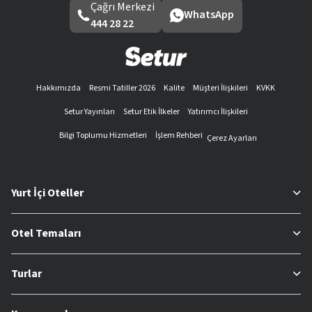
Çağrı Merkezi
WhatsApp
444 28 22
Hakkımızda
Resmi Tatiller 2026
Kalite
Müşteri İlişkileri
KVKK
Setur Yayınları
Setur Etik İlkeler
Yatırımcı İlişkileri
Bilgi Toplumu Hizmetleri
İşlem Rehberi
Çerez Ayarları
Yurt İçi Oteller
Otel Temaları
Turlar