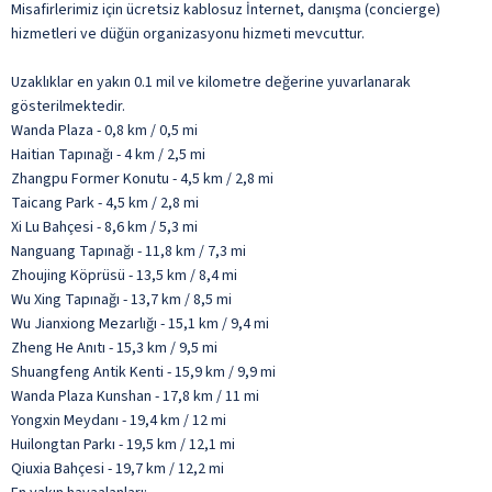
Misafirlerimiz için ücretsiz kablosuz İnternet, danışma (concierge)
hizmetleri ve düğün organizasyonu hizmeti mevcuttur.
Uzaklıklar en yakın 0.1 mil ve kilometre değerine yuvarlanarak
gösterilmektedir.
Wanda Plaza - 0,8 km / 0,5 mi
Haitian Tapınağı - 4 km / 2,5 mi
Zhangpu Former Konutu - 4,5 km / 2,8 mi
Taicang Park - 4,5 km / 2,8 mi
Xi Lu Bahçesi - 8,6 km / 5,3 mi
Nanguang Tapınağı - 11,8 km / 7,3 mi
Zhoujing Köprüsü - 13,5 km / 8,4 mi
Wu Xing Tapınağı - 13,7 km / 8,5 mi
Wu Jianxiong Mezarlığı - 15,1 km / 9,4 mi
Zheng He Anıtı - 15,3 km / 9,5 mi
Shuangfeng Antik Kenti - 15,9 km / 9,9 mi
Wanda Plaza Kunshan - 17,8 km / 11 mi
Yongxin Meydanı - 19,4 km / 12 mi
Huilongtan Parkı - 19,5 km / 12,1 mi
Qiuxia Bahçesi - 19,7 km / 12,2 mi