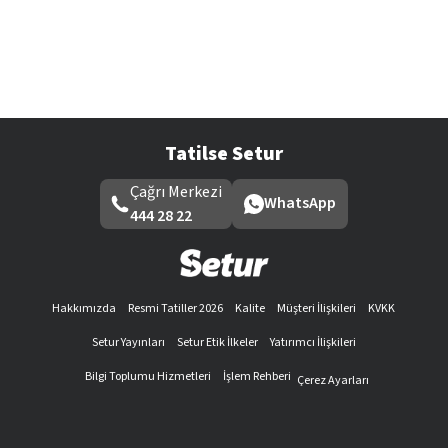
Tatilse Setur
Çağrı Merkezi
WhatsApp
444 28 22
Hakkımızda
Resmi Tatiller 2026
Kalite
Müşteri İlişkileri
KVKK
Setur Yayınları
Setur Etik İlkeler
Yatırımcı İlişkileri
Bilgi Toplumu Hizmetleri
İşlem Rehberi
Çerez Ayarları