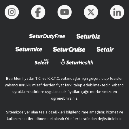
Belirtilen fiyatlar T.C. ve K.K.T.C. vatandaşları için geçerli olup tesisler
yabancı uyruklu misafirlerden fiyat farkı talep edebilmektedir. Yabancı
uyruklu misafirlere uygulanacak fiyatları çağrı merkezimizden
öğrenebilirsiniz.
Sitemizde yer alan tesis özellikleri bilgilendirme amaçlıdır, hizmet ve
kullanım saatleri dönemsel olarak Otel’ler tarafından değişitirilebilir.