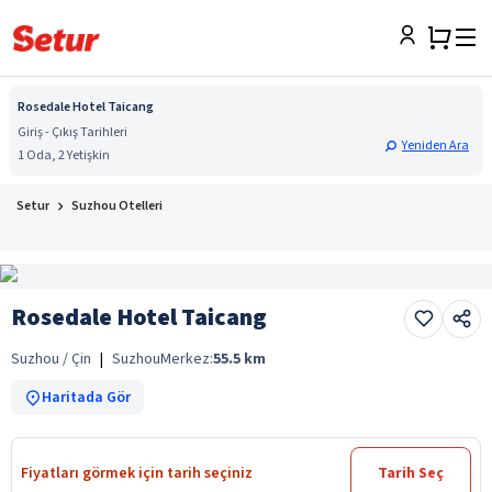
Rosedale Hotel Taicang
Giriş - Çıkış Tarihleri
Yeniden Ara
1 Oda, 2 Yetişkin
Setur
Suzhou Otelleri
Rosedale Hotel Taicang
Suzhou / Çin
|
Suzhou
Merkez:
55.5
km
Haritada Gör
Fiyatları görmek için tarih seçiniz
Tarih Seç