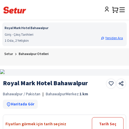
Royal Mark Hotel Bahawalpur
Giriş - Çıkış Tarihleri
Yeniden Ara
1 Oda, 2 Yetişkin
Setur
Bahawalpur Otelleri
Royal Mark Hotel Bahawalpur
Bahawalpur / Pakistan
|
Bahawalpur
Merkez:
1
km
Haritada Gör
Fiyatları görmek için tarih seçiniz
Tarih Seç