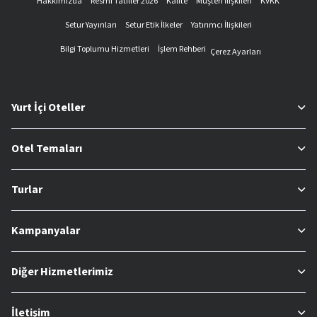
Hakkımızda
Resmi Tatiller 2026
Kalite
Müşteri İlişkileri
KVKK
Setur Yayınları
Setur Etik İlkeler
Yatırımcı İlişkileri
Bilgi Toplumu Hizmetleri
İşlem Rehberi
Çerez Ayarları
Yurt İçi Oteller
Otel Temaları
Turlar
Kampanyalar
Diğer Hizmetlerimiz
İletişim