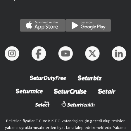
Belirtilen fiyatlar T.C. ve K.K.T.C. vatandaşları için geçerli olup tesisler
yabancı uyruklu misafirlerden fiyat farkı talep edebilmektedir. Yabancı