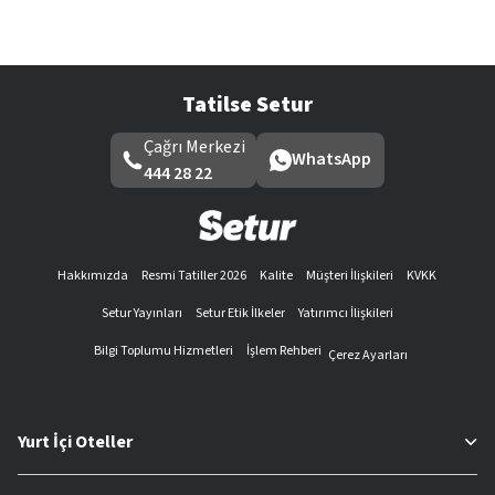
Tatilse Setur
Çağrı Merkezi
WhatsApp
444 28 22
Hakkımızda
Resmi Tatiller 2026
Kalite
Müşteri İlişkileri
KVKK
Setur Yayınları
Setur Etik İlkeler
Yatırımcı İlişkileri
Bilgi Toplumu Hizmetleri
İşlem Rehberi
Çerez Ayarları
Yurt İçi Oteller