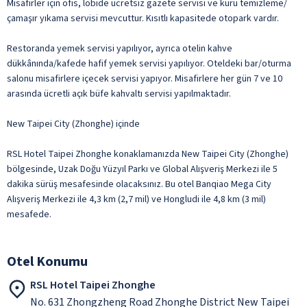
Misafirler için ofis, lobide ücretsiz gazete servisi ve kuru temizleme/
çamaşır yıkama servisi mevcuttur. Kısıtlı kapasitede otopark vardır.
Restoranda yemek servisi yapılıyor, ayrıca otelin kahve
dükkânında/kafede hafif yemek servisi yapılıyor. Oteldeki bar/oturma
salonu misafirlere içecek servisi yapıyor. Misafirlere her gün 7 ve 10
arasında ücretli açık büfe kahvaltı servisi yapılmaktadır.
New Taipei City (Zhonghe) içinde
RSL Hotel Taipei Zhonghe konaklamanızda New Taipei City (Zhonghe)
bölgesinde, Uzak Doğu Yüzyıl Parkı ve Global Alışveriş Merkezi ile 5
dakika sürüş mesafesinde olacaksınız. Bu otel Banqiao Mega City
Alışveriş Merkezi ile 4,3 km (2,7 mil) ve Hongludi ile 4,8 km (3 mil)
mesafede.
Otel Konumu
RSL Hotel Taipei Zhonghe
No. 631 Zhongzheng Road Zhonghe District New Taipei