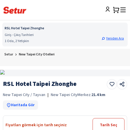
RSL Hotel Taipei Zhonghe
Giriş - Çıkış Tarihleri
Yeniden Ara
1 Oda, 2 Yetişkin
Setur
New Taipei City Otelleri
RSL Hotel Taipei Zhonghe
New Taipei City / Tayvan
|
New Taipei City
Merkez:
21.4
km
Haritada Gör
Fiyatları görmek için tarih seçiniz
Tarih Seç