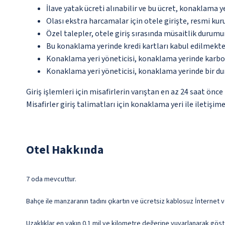
İlave yatak ücreti alınabilir ve bu ücret, konaklama y
Olası ekstra harcamalar için otele girişte, resmi kur
Özel talepler, otele giriş sırasında müsaitlik durumu
Bu konaklama yerinde kredi kartları kabul edilmekte
Konaklama yeri yöneticisi, konaklama yerinde karbon
Konaklama yeri yöneticisi, konaklama yerinde bir d
Giriş işlemleri için misafirlerin varıştan en az 24 saat ön
Misafirler giriş talimatları için konaklama yeri ile iletişi
Otel Hakkında
7 oda mevcuttur.
Bahçe ile manzaranın tadını çıkartın ve ücretsiz kablosuz İnternet v
Uzaklıklar en yakın 0.1 mil ve kilometre değerine yuvarlanarak göst