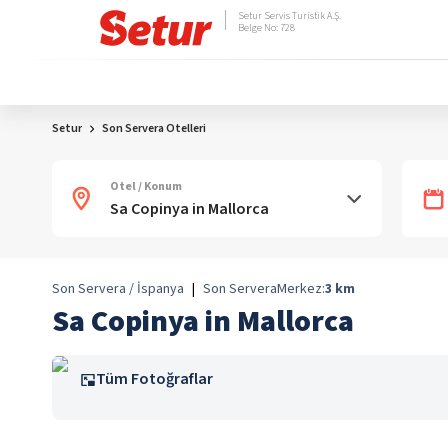
Setur Servis Turistik A.Ş.
Belge No: 728
Setur
Son Servera Otelleri
Otel / Konum
Son Servera / İspanya
|
Son Servera
Merkez:
3
km
Sa Copinya in Mallorca
Tüm Fotoğraflar