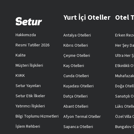
Yurt İçi Oteller
Otel 
Hakkımızda
Antalya Otelleri
Erken Reze
Resmi Tatiller 2026
Kıbrıs Otelleri
Her Şey Da
Kalite
Çeşme Otelleri
Ultra Her Ş
Müşteri İlişkileri
Kaş Otelleri
Etkinlikli O
KVKK
Cunda Otelleri
Muhafazak
Setur Yayınları
Kuşadası Otelleri
Doğa Otell
Setur Etik İlkeler
Datça Otelleri
Sanatçılı O
Yatırımcı İlişkileri
Abant Otelleri
Lüks Otell
Bilgi Toplumu Hizmetleri
Afyon Termal Oteller
Özel Villa
İşlem Rehberi
Sapanca Otelleri
Bungalov O