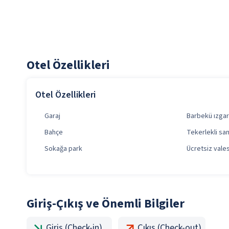
Otel Özellikleri
Otel Özellikleri
Garaj
Barbekü ızgara
Bahçe
Tekerlekli sa
Sokağa park
Ücretsiz vale
Giriş-Çıkış ve Önemli Bilgiler
Giriş (Check-in)
Çıkış (Check-out)