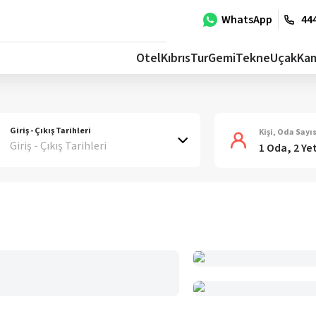
WhatsApp
444
Otel
Kıbrıs
Tur
Gemi
Tekne
Uçak
Ka
Giriş - Çıkış Tarihleri
Kişi, Oda Sayıs
Giriş - Çıkış Tarihleri
1 Oda, 2 Ye