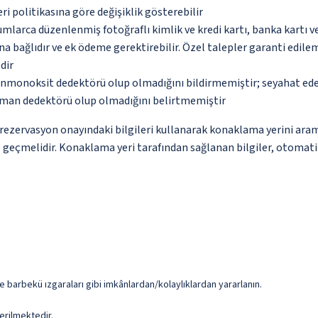
eri politikasına göre değişiklik gösterebilir
umlarca düzenlenmiş fotoğraflı kimlik ve kredi kartı, banka kartı v
na bağlıdır ve ek ödeme gerektirebilir. Özel talepler garanti edile
dir
monoksit dedektörü olup olmadığını bildirmemiştir; seyahat ederke
uman dedektörü olup olmadığını belirtmemiştir
ce rezervasyon onayındaki bilgileri kullanarak konaklama yerini ara
me geçmelidir. Konaklama yeri tarafından sağlanan bilgiler, otomatik 
e barbekü ızgaraları gibi imkânlardan/kolaylıklardan yararlanın.
erilmektedir.