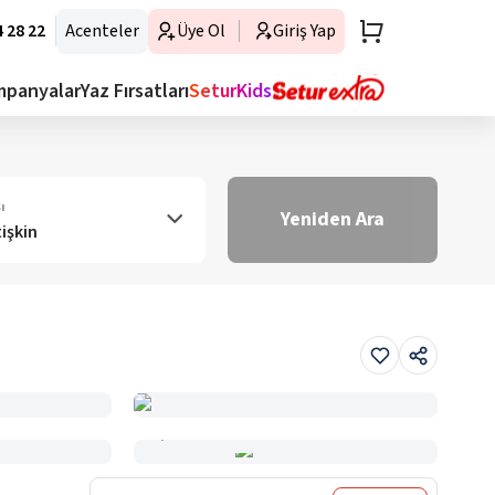
 28 22
Acenteler
Üye Ol
Giriş Yap
mpanyalar
Yaz Fırsatları
SeturKids
ı
Yeniden Ara
tişkin
Haritada Gör