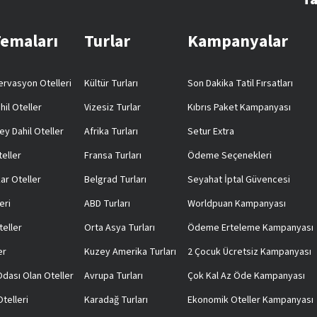
Temaları
Turlar
Kampanyalar
rvasyon Otelleri
Kültür Turları
Son Dakika Tatil Fırsatları
hil Oteller
Vizesiz Turlar
Kıbrıs Paket Kampanyası
ey Dahil Oteller
Afrika Turları
Setur Extra
teller
Fransa Turları
Ödeme Seçenekleri
ar Oteller
Belgrad Turları
Seyahat İptal Güvencesi
eri
ABD Turları
Worldpuan Kampanyası
teller
Orta Asya Turları
Ödeme Erteleme Kampanyası
er
Kuzey Amerika Turları
2 Çocuk Ücretsiz Kampanyası
 Odası Olan Oteller
Avrupa Turları
Çok Kal Az Öde Kampanyası
telleri
Karadağ Turları
Ekonomik Oteller Kampanyası