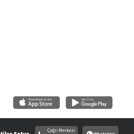
Çağrı Merkezi
tilse Setur
WhatsApp