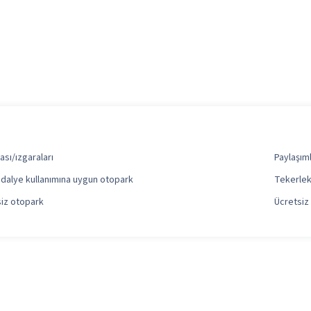
sı/ızgaraları
Paylaşım
ndalye kullanımına uygun otopark
Tekerlek
siz otopark
Ücretsiz