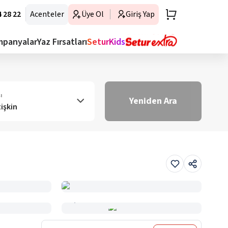
 28 22
Acenteler
Üye Ol
Giriş Yap
mpanyalar
Yaz Fırsatları
SeturKids
ı
Yeniden Ara
tişkin
Haritada Gör