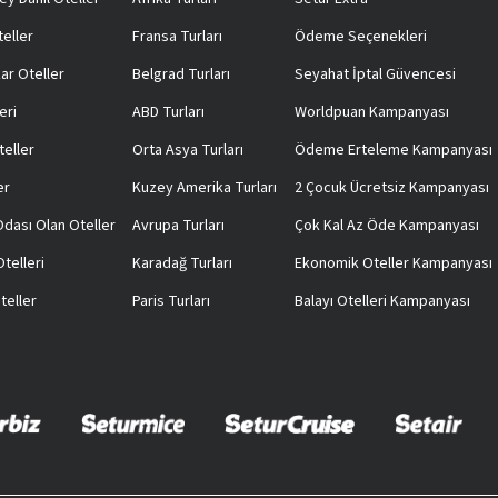
teller
Fransa Turları
Ödeme Seçenekleri
ar Oteller
Belgrad Turları
Seyahat İptal Güvencesi
eri
ABD Turları
Worldpuan Kampanyası
teller
Orta Asya Turları
Ödeme Erteleme Kampanyası
er
Kuzey Amerika Turları
2 Çocuk Ücretsiz Kampanyası
 Odası Olan Oteller
Avrupa Turları
Çok Kal Az Öde Kampanyası
telleri
Karadağ Turları
Ekonomik Oteller Kampanyası
teller
Paris Turları
Balayı Otelleri Kampanyası