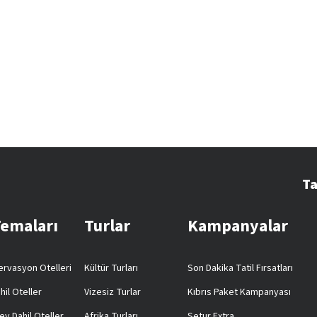
Ta
Temaları
Turlar
Kampanyalar
rvasyon Otelleri
Kültür Turları
Son Dakika Tatil Fırsatları
hil Oteller
Vizesiz Turlar
Kıbrıs Paket Kampanyası
ey Dahil Oteller
Afrika Turları
Setur Extra