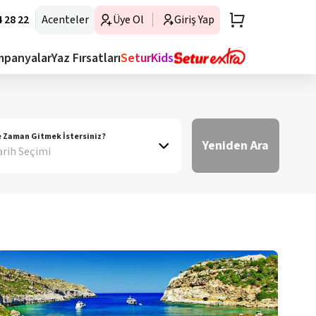
 28 22
Acenteler
Üye Ol
Giriş Yap
mpanyalar
Yaz Fırsatları
SeturKids
 Zaman Gitmek İstersiniz?
Yeniden Ara
arih Seçimi