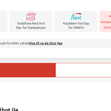
+
Kampan
Vodafone Red Yurt
KoçAilem Yurt Dışı
Görü
Dışı Tur Kampanyası
Tur 5000TL
yla fırsatları yakala
Üye Ol ya da Giriş Yap
ibot ile