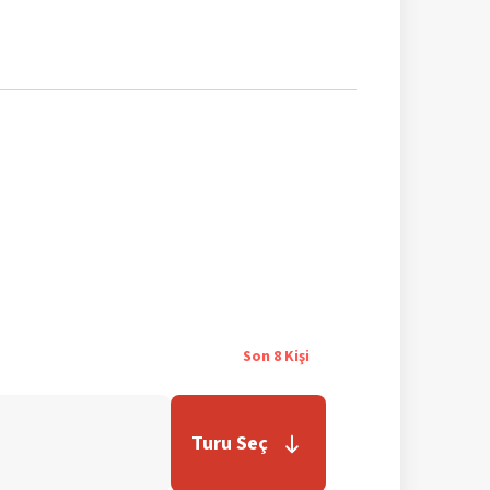
Son
8
Kişi
Turu Seç