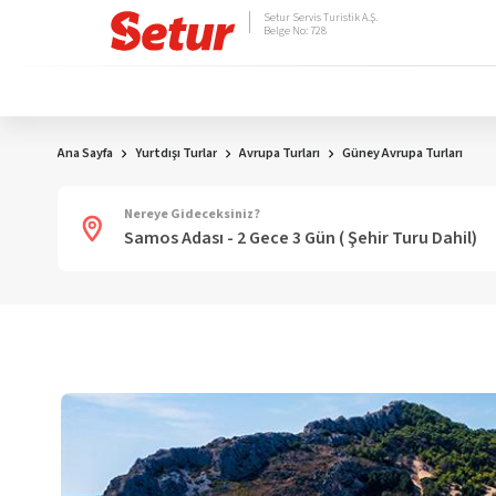
Setur Servis Turistik A.Ş.
Belge No: 728
Ana Sayfa
Yurtdışı Turlar
Avrupa Turları
Güney Avrupa Turları
Nereye Gideceksiniz?