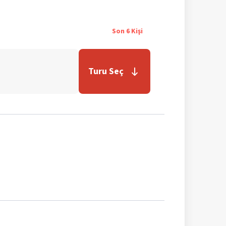
Son
6
Kişi
Turu Seç