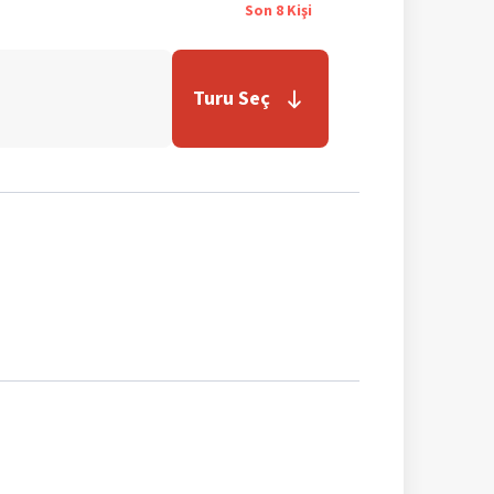
Son
8
Kişi
Turu Seç