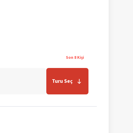
Son
8
Kişi
Turu Seç