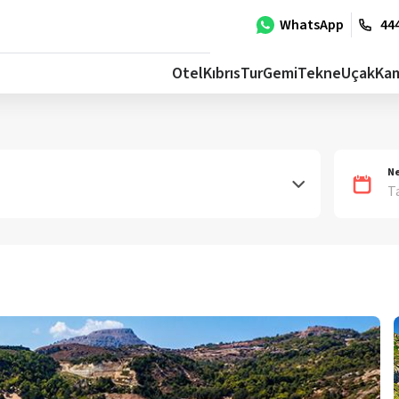
WhatsApp
444
Otel
Kıbrıs
Tur
Gemi
Tekne
Uçak
Ka
Ne
T