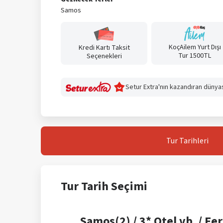
Samos
Çağatay Yılmaz Yükseloğulları
Çağatay Yılmaz Yükseloğulları
KoçAilem Yurt Dışı
Kredi Kartı Taksit
Tur 1500TL
Seçenekleri
Setur Extra'nın kazandıran dünyası
Tur
Tarihleri
Tur
Tarih Seçimi
Samos(2) / 3* Otel vb. / Fer