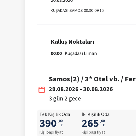
26.08.2026
KUŞADASI-SAMOS 08:30-09:15
Kalkış Noktaları
00:00
Kuşadası Liman
Samos(2) / 3* Otel vb. / Fer
28.08.2026 - 30.08.2026
3
gün
2
gece
Tek Kişilik Oda
İki Kişilik Oda
390
265
,
00
,
00
€
€
Kişi başı fiyat
Kişi başı fiyat