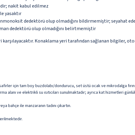
dir; nakit kabul edilmez
le yasaktır
monoksit dedektörü olup olmadığını bildirmemiştir; seyahat ederke
uman dedektörü olup olmadığını belirtmemiştir
 karşılayacaktır. Konaklama yeri tarafından sağlanan bilgiler, otoma
Misafirler için tam boy buzdolabı/dondurucu, set üstü ocak ve mikrodalga fırın
urma alanı ve elektrikli su ısıtıcıları sunulmaktadır; ayrıca kat hizmetleri günl
eya bahçe ile manzaranın tadını çıkartın.
erilmektedir.