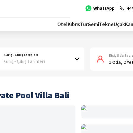
WhatsApp
444
Otel
Kıbrıs
Tur
Gemi
Tekne
Uçak
Ka
Giriş - Çıkış Tarihleri
Kişi, Oda Sayıs
Giriş - Çıkış Tarihleri
1 Oda, 2 Ye
te Pool Villa Bali