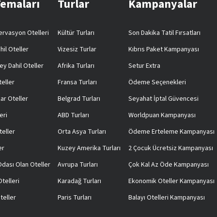
Temaları
Turlar
Kampanyalar
rvasyon Otelleri
Kültür Turları
Son Dakika Tatil Fırsatları
hil Oteller
Vizesiz Turlar
Kıbrıs Paket Kampanyası
ey Dahil Oteller
Afrika Turları
Setur Extra
teller
Fransa Turları
Ödeme Seçenekleri
ar Oteller
Belgrad Turları
Seyahat İptal Güvencesi
eri
ABD Turları
Worldpuan Kampanyası
teller
Orta Asya Turları
Ödeme Erteleme Kampanyası
er
Kuzey Amerika Turları
2 Çocuk Ücretsiz Kampanyası
 Odası Olan Oteller
Avrupa Turları
Çok Kal Az Öde Kampanyası
telleri
Karadağ Turları
Ekonomik Oteller Kampanyası
teller
Paris Turları
Balayı Otelleri Kampanyası