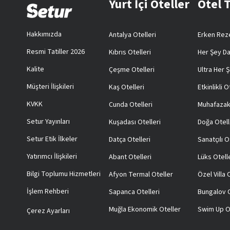
Yurt İçi Oteller
Otel 
Hakkımızda
Antalya Otelleri
Erken Reze
Resmi Tatiller 2026
Kıbrıs Otelleri
Her Şey Da
Kalite
Çeşme Otelleri
Ultra Her Ş
Müşteri İlişkileri
Kaş Otelleri
Etkinlikli O
KVKK
Cunda Otelleri
Muhafazak
Setur Yayınları
Kuşadası Otelleri
Doğa Otell
Setur Etik İlkeler
Datça Otelleri
Sanatçılı O
Yatırımcı İlişkileri
Abant Otelleri
Lüks Otell
Bilgi Toplumu Hizmetleri
Afyon Termal Oteller
Özel Villa
İşlem Rehberi
Sapanca Otelleri
Bungalov O
Muğla Ekonomik Oteller
Swim Up O
Çerez Ayarları