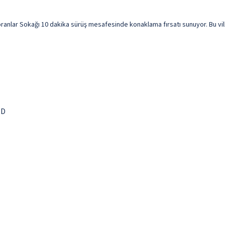
ar Sokağı 10 dakika sürüş mesafesinde konaklama fırsatı sunuyor. Bu villa Se
ID