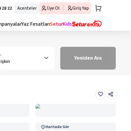
 28 22
Acenteler
Üye Ol
Giriş Yap
mpanyalar
Yaz Fırsatları
SeturKids
ı
Yeniden Ara
tişkin
Haritada Gör