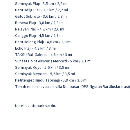
Seminyak Plajı - 3,5 km / 2,2 mi
Batu Belig Plajı - 3,5 km / 2,2 mi
Gatot Subroto - 3,6 km / 2,3 mi
Berawa Plajı - 3,8 km / 2,3 mi
Nelayan Plajı - 4,2 km / 2,6 mi
Canggu Plajı - 4,5 km / 2,8 mi
Batu Bolong Plajı - 4,6 km / 2,9 mi
Echo Plajı - 4,8 km / 3 mi
TAKSU Bali Galerisi - 4,8 km / 3 mi
Sunset Point Alışveriş Merkezi - 5 km / 3,1 mi
Seminyak Köyü - 5,6 km / 3,5 mi
Seminyak Meydanı - 5,6 km / 3,5 mi
Petitenget Hindu Tapınağı - 5,8 km / 3,6 mi
Tercih edilen havaalanı villa Denpasar (DPS-Ngurah Rai Uluslararası
Ücretsiz otopark vardır.