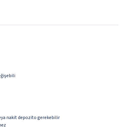
ğişebili
eya nakit depozito gerekebilir
mez