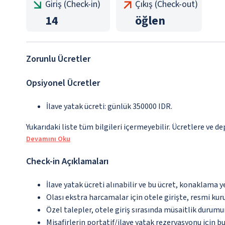
Giriş (Check-in)
Çıkış (Check-out)
14
öğlen
Zorunlu Ücretler
Opsiyonel Ücretler
İlave yatak ücreti: günlük 350000 IDR.
Yukarıdaki liste tüm bilgileri içermeyebilir. Ücretlere ve de
Devamını Oku
Check-in Açıklamaları
İlave yatak ücreti alınabilir ve bu ücret, konaklama y
Olası ekstra harcamalar için otele girişte, resmi kur
Özel talepler, otele giriş sırasında müsaitlik durumu
Misafirlerin portatif/ilave yatak rezervasyonu için 