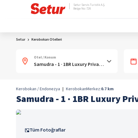
Setur Servis Turistik A.Ş.
Belge No: 728
Setur
Kerobokan Otelleri
Otel / Konum
Kerobokan / Endonezya
|
Kerobokan
Merkez:
0.7
km
Samudra - 1 · 1BR Luxury Priva
Tüm Fotoğraflar