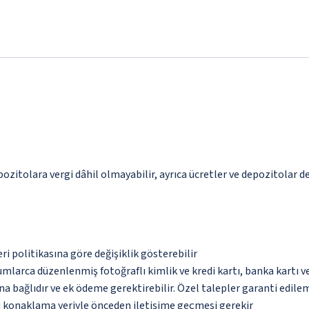
pozitolara vergi dâhil olmayabilir, ayrıca ücretler ve depozitolar de
eri politikasına göre değişiklik gösterebilir
umlarca düzenlenmiş fotoğraflı kimlik ve kredi kartı, banka kartı v
na bağlıdır ve ek ödeme gerektirebilir. Özel talepler garanti edile
bu konaklama yeriyle önceden iletişime geçmesi gerekir