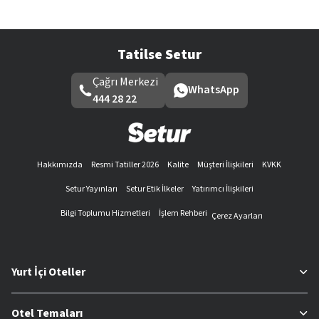
Tatilse Setur
Çağrı Merkezi
WhatsApp
444 28 22
Hakkımızda
Resmi Tatiller 2026
Kalite
Müşteri İlişkileri
KVKK
Setur Yayınları
Setur Etik İlkeler
Yatırımcı İlişkileri
Bilgi Toplumu Hizmetleri
İşlem Rehberi
Çerez Ayarları
Yurt İçi Oteller
Otel Temaları