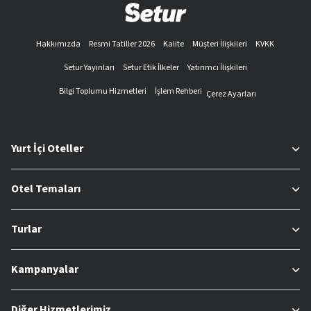
Hakkımızda
Resmi Tatiller 2026
Kalite
Müşteri İlişkileri
KVKK
Setur Yayınları
Setur Etik İlkeler
Yatırımcı İlişkileri
Bilgi Toplumu Hizmetleri
İşlem Rehberi
Çerez Ayarları
Yurt İçi Oteller
Otel Temaları
Turlar
Kampanyalar
Diğer Hizmetlerimiz