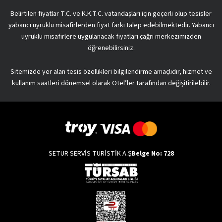
Belirtilen fiyatlar T.C. ve K.K.T.C. vatandaşları için geçerli olup tesisler
yabancı uyruklu misafirlerden fiyat farkı talep edebilmektedir. Yabancı
uyruklu misafirlere uygulanacak fiyatları çağrı merkezimizden
öğrenebilirsiniz.
Sitemizde yer alan tesis özellikleri bilgilendirme amaçlıdır, hizmet ve
kullanım saatleri dönemsel olarak Otel’ler tarafından değişitirilebilir.
SETUR SERVİS TURİSTİK A.Ş
Belge No: 728