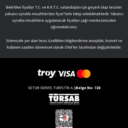
Belirtilen fiyatlar T.C. ve K.K.T.C. vatandaşları için geçerli olup tesisler
yabancı uyruklu misafirlerden fiyat farkı talep edebilmektedir. Yabancı
uyruklu misafirlere uygulanacak fiyatları çağrı merkezimizden
öğrenebilirsiniz.
Sitemizde yer alan tesis özellikleri bilgilendirme amaçlıdır, hizmet ve
kullanım saatleri dönemsel olarak Otel’ler tarafından değişitirilebilir.
SETUR SERVİS TURİSTİK A.Ş
Belge No: 728