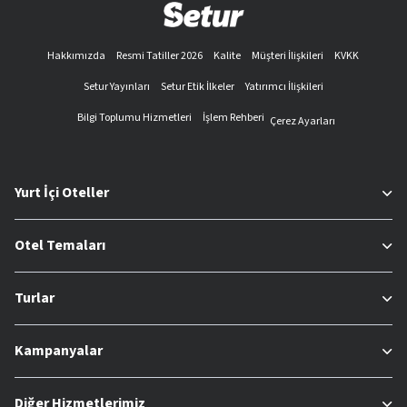
Hakkımızda
Resmi Tatiller 2026
Kalite
Müşteri İlişkileri
KVKK
Setur Yayınları
Setur Etik İlkeler
Yatırımcı İlişkileri
Bilgi Toplumu Hizmetleri
İşlem Rehberi
Çerez Ayarları
Yurt İçi Oteller
Otel Temaları
Turlar
Kampanyalar
Diğer Hizmetlerimiz