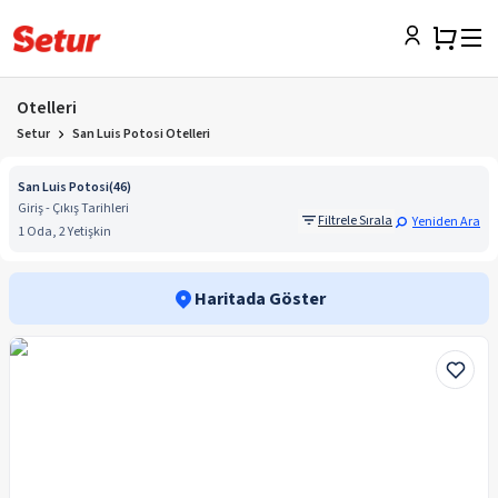
Otelleri
Setur
San Luis Potosi Otelleri
San Luis Potosi
(
46
)
Giriş - Çıkış Tarihleri
Filtrele Sırala
Yeniden Ara
1 Oda, 2 Yetişkin
Haritada Göster