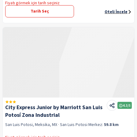
Fiyatı görmek için tarih seçiniz
Tarih Seç
Oteli İncele
4.3
/5
City Express Junior by Marriott San Luis
Potosí Zona Industrial
San Luis Potosi, Meksika, MX
· San Luis Potosi
Merkez:
59.8 km