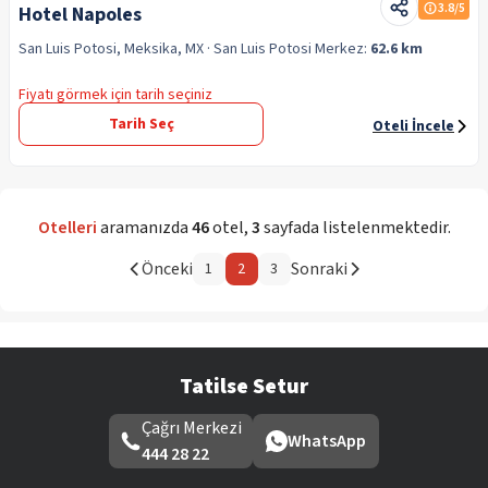
3.8
/5
Hotel Napoles
San Luis Potosi, Meksika, MX
· San Luis Potosi
Merkez:
62.6 km
Fiyatı görmek için tarih seçiniz
Tarih Seç
Oteli İncele
Otelleri
aramanızda
46
otel
,
3
sayfada listelenmektedir.
Önceki
Sonraki
1
2
3
Tatilse Setur
Çağrı Merkezi
WhatsApp
444 28 22