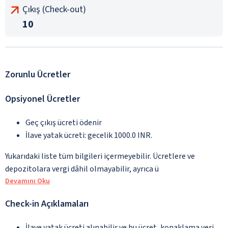
Çıkış (Check-out)
10
Zorunlu Ücretler
Opsiyonel Ücretler
Geç çıkış ücreti ödenir
İlave yatak ücreti: gecelik 1000.0 INR.
Yukarıdaki liste tüm bilgileri içermeyebilir. Ücretlere ve
depozitolara vergi dâhil olmayabilir, ayrıca ü
Devamını Oku
Check-in Açıklamaları
İlave yatak ücreti alınabilir ve bu ücret, konaklama yeri