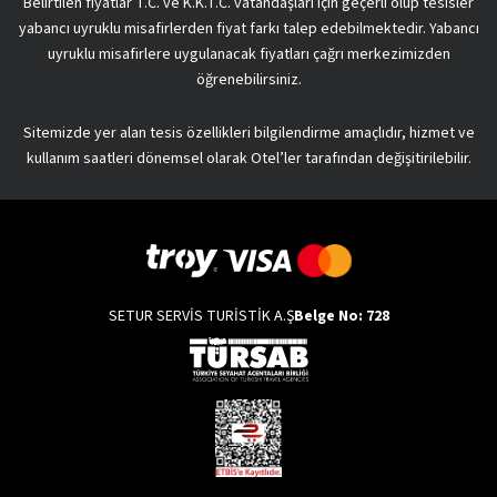
Belirtilen fiyatlar T.C. ve K.K.T.C. vatandaşları için geçerli olup tesisler
yabancı uyruklu misafirlerden fiyat farkı talep edebilmektedir. Yabancı
uyruklu misafirlere uygulanacak fiyatları çağrı merkezimizden
öğrenebilirsiniz.
Sitemizde yer alan tesis özellikleri bilgilendirme amaçlıdır, hizmet ve
kullanım saatleri dönemsel olarak Otel’ler tarafından değişitirilebilir.
SETUR SERVİS TURİSTİK A.Ş
Belge No: 728