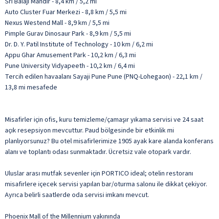
Sri Balaji Mandir - 8,4 km / 5,2 mi
Auto Cluster Fuar Merkezi - 8,8 km / 5,5 mi
Nexus Westend Mall - 8,9 km / 5,5 mi
Pimple Gurav Dinosaur Park - 8,9 km / 5,5 mi
Dr. D. Y. Patil Institute of Technology - 10 km / 6,2 mi
Appu Ghar Amusement Park - 10,2 km / 6,3 mi
Pune University Vidyapeeth - 10,2 km / 6,4 mi
Tercih edilen havaalanı Sayaji Pune Pune (PNQ-Lohegaon) - 22,1 km /
13,8 mi mesafede
Misafirler için ofis, kuru temizleme/çamaşır yıkama servisi ve 24 saat
açık resepsiyon mevcuttur. Paud bölgesinde bir etkinlik mi
planlıyorsunuz? Bu otel misafirlerimize 1905 ayak kare alanda konferans
alanı ve toplantı odası sunmaktadır. Ücretsiz vale otopark vardır.
Uluslar arası mutfak sevenler için PORTICO ideal; otelin restoranı
misafirlere içecek servisi yapılan bar/oturma salonu ile dikkat çekiyor.
Ayrıca belirli saatlerde oda servisi imkanı mevcut.
Phoenix Mall of the Millennium yakınında