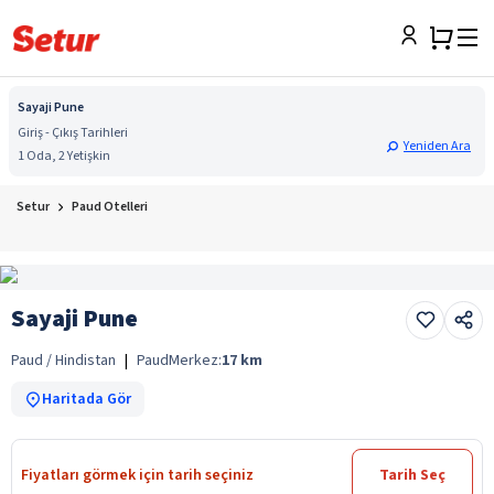
Sayaji Pune
Giriş - Çıkış Tarihleri
Yeniden Ara
1 Oda, 2 Yetişkin
Setur
Paud Otelleri
Sayaji Pune
Paud / Hindistan
|
Paud
Merkez:
17
km
Haritada Gör
Fiyatları görmek için tarih seçiniz
Tarih Seç