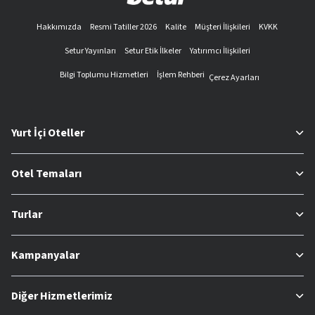
Hakkımızda
Resmi Tatiller 2026
Kalite
Müşteri İlişkileri
KVKK
Setur Yayınları
Setur Etik İlkeler
Yatırımcı İlişkileri
Bilgi Toplumu Hizmetleri
İşlem Rehberi
Çerez Ayarları
Yurt İçi Oteller
Otel Temaları
Turlar
Kampanyalar
Diğer Hizmetlerimiz