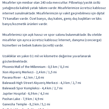
Misafirler için minibar olan 240 oda mevcuttur. Pillowtop/yastık üstlü
yatağınızda kaliteli yatak takımı vardır. Misafirlerimize ücretsiz kablosuz
internet sunulmaktadır. Misafirlerimizin iyi vakit geçirebilmesi için dijital
TV kanalları vardır. Özel banyo, duş kabini, geniş duş başlıkları ve lüks
banyo/kozmetik ürünleri vardır.
Misafirlerimiz için açık havuz ve spor salonu bulunmaktadır. Bu otelde
misafirler için ayrıca ücretsiz kablosuz İnternet, danışma (concierge)
hizmetleri ve bebek bakımı (ücretli) vardır.
Uzaklıklar en yakın 0.1 mil ve kilometre değerine yuvarlanarak
gösterilmektedir.
Phoenix Mall of the Millennium - 0,5 km / 0,3 mi
Xion Alışveriş Merkezi - 2,4 km / 1,5 mi
Pavana River - 4,1 km / 2,6 mi
Balewadi High Street Alışveriş Merkezi - 4,3 km / 2,7 mi
Balewadi Spor Kompleksi - 4,4 km / 2,7 mi
Jupiter Hospital - 6,9 km / 4,3 mi
Pashan Lake - 7,9 km / 4,9 mi
Ganesha Temple - 8,2 km / 5,1 mi