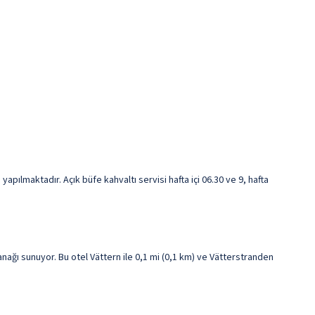
ılmaktadır. Açık büfe kahvaltı servisi hafta içi 06.30 ve 9, hafta
ğı sunuyor. Bu otel Vättern ile 0,1 mi (0,1 km) ve Vätterstranden