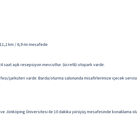
 11,2 km / 6,9 mi mesafede
 24 saat açık resepsiyon mevcuttur. (ücretli) otopark vardır.
i/şarküteri vardır. Barda/oturma salonunda misafirlerimize içecek servisi yap
ve Jönköping Üniversitesi ile 10 dakika yürüyüş mesafesinde konaklama olana