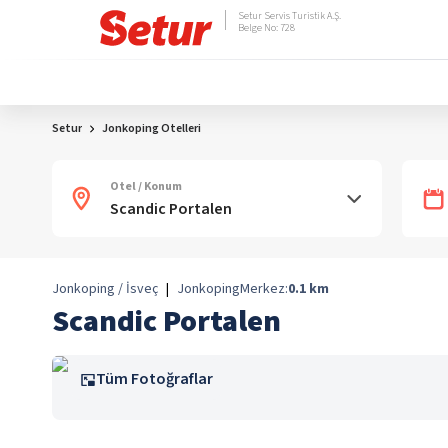
Setur Servis Turistik A.Ş.
Belge No: 728
Setur
Jonkoping Otelleri
Otel / Konum
Jonkoping / İsveç
|
Jonkoping
Merkez:
0.1
km
Scandic Portalen
Tüm Fotoğraflar