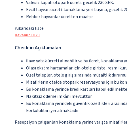
Valesiz kapalı otopark ücreti: gecelik 230 SEK.
Evcil hayvan ücreti: konaklama yeri başına, gecelik 2
Rehber hayvanlar ücretten muaftır
Yukarıdaki liste
Devamını Oku
Check-in Açıklamaları
İlave yatak ücreti alınabilir ve bu ücret, konaklama y
Olası ekstra harcamalar için otele girişte, resmi kur
Özel talepler, otele giriş sırasında müsaitlik durumu
Misafirlerin otelde otopark rezervasyonu için bu ko
Bu konaklama yerinde kredi kartları kabul edilmekte
Nakitsiz ödeme imkânı mevcuttur
Bu konaklama yerindeki güvenlik özellikleri arasın
korkulukları yer almaktadır
Resepsiyon çalışanları konaklama yerine varışta misafirleri