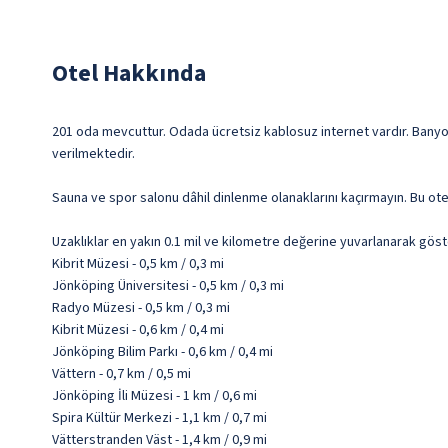
Otel Hakkında
201 oda mevcuttur. Odada ücretsiz kablosuz internet vardır. Banyol
verilmektedir.
Sauna ve spor salonu dâhil dinlenme olanaklarını kaçırmayın. Bu otel
Uzaklıklar en yakın 0.1 mil ve kilometre değerine yuvarlanarak göst
Kibrit Müzesi - 0,5 km / 0,3 mi
Jönköping Üniversitesi - 0,5 km / 0,3 mi
Radyo Müzesi - 0,5 km / 0,3 mi
Kibrit Müzesi - 0,6 km / 0,4 mi
Jönköping Bilim Parkı - 0,6 km / 0,4 mi
Vättern - 0,7 km / 0,5 mi
Jönköping İli Müzesi - 1 km / 0,6 mi
Spira Kültür Merkezi - 1,1 km / 0,7 mi
Vätterstranden Väst - 1,4 km / 0,9 mi