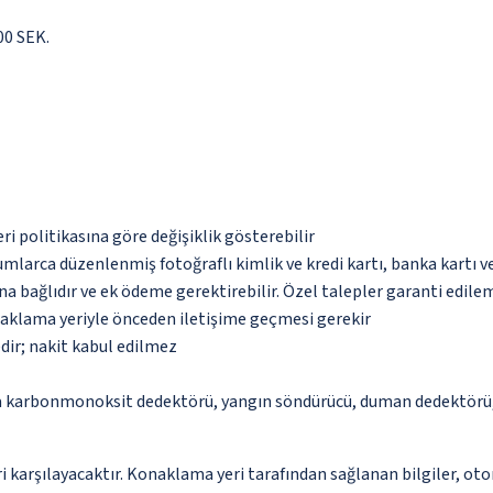
00 SEK.
eri politikasına göre değişiklik gösterebilir
umlarca düzenlenmiş fotoğraflı kimlik ve kredi kartı, banka kartı v
na bağlıdır ve ek ödeme gerektirebilir. Özel talepler garanti edile
naklama yeriyle önceden iletişime geçmesi gerekir
dir; nakit kabul edilmez
da karbonmonoksit dedektörü, yangın söndürücü, duman dedektörü, 
 karşılayacaktır. Konaklama yeri tarafından sağlanan bilgiler, otoma