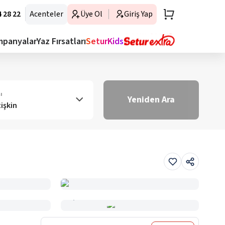
 28 22
Acenteler
Üye Ol
Giriş Yap
mpanyalar
Yaz Fırsatları
SeturKids
ı
Yeniden Ara
tişkin
Haritada Gör