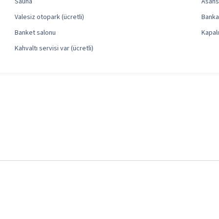
Sauna
Asans
Valesiz otopark (ücretli)
Banka
Banket salonu
Kapal
Kahvaltı servisi var (ücretli)