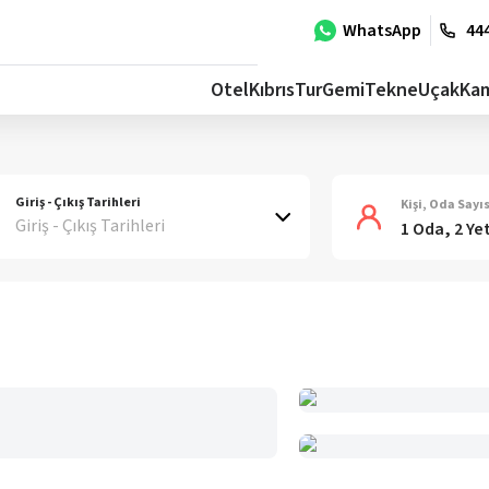
WhatsApp
444
Otel
Kıbrıs
Tur
Gemi
Tekne
Uçak
Ka
Giriş - Çıkış Tarihleri
Kişi, Oda Sayıs
Giriş - Çıkış Tarihleri
1 Oda, 2 Ye