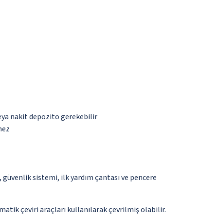
eya nakit depozito gerekebilir
mez
güvenlik sistemi, ilk yardım çantası ve pencere
tik çeviri araçları kullanılarak çevrilmiş olabilir.