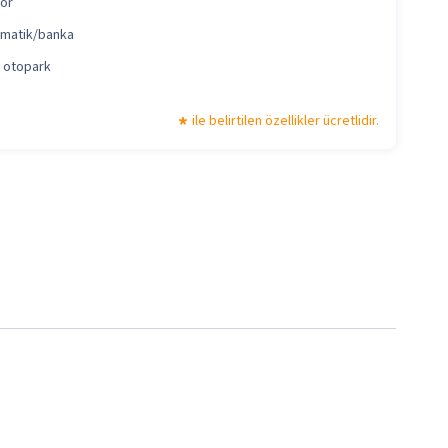
ör
matik/banka
ı otopark
ile belirtilen özellikler ücretlidir.