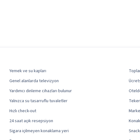
Yemek ve su kapları
Toplan
Genel alanlarda televizyon
Ücret
Yardımcı dinleme cihazları bulunur
Otelde
Yalnızca su tasarruflu tuvaletler
Tekerl
Hızlı check-out
Marke
24 saat açık resepsiyon
Konak
Sigara içilmeyen konaklama yeri
Snack