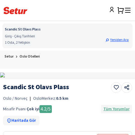
Scandic St Olavs Plass
Giriş - Çıkış Tarihleri
Yeniden Ara
1 Oda, 2 Yetişkin
Setur
Oslo Otelleri
Scandic St Olavs Plass
Oslo / Norveç
|
Oslo
Merkez:
0.5
km
4.2
/5
Misafir Puanı
Çok iyi
Tüm Yorumlar
Haritada Gör