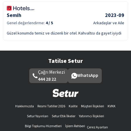
Semih
2023-09
Genel değerlendirme:
4
/ 5
Arkadaşlar ve Aile
Güzel konumda temiz ve düzenli bir otel. Kahvaltısı da gayet iyiydi
Tatilse Setur
Çağrı Merkezi
WhatsApp
444 28 22
Hakkımızda
Resmi Tatiller 2026
Kalite
Müşteri İlişkileri
KVKK
Setur Yayınları
Setur Etik İlkeler
Yatırımcı İlişkileri
Bilgi Toplumu Hizmetleri
İşlem Rehberi
Çerez Ayarları