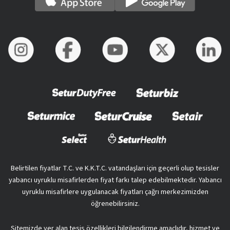
Belirtilen fiyatlar T.C. ve K.K.T.C. vatandaşları için geçerli olup tesisler
yabancı uyruklu misafirlerden fiyat farkı talep edebilmektedir. Yabancı
uyruklu misafirlere uygulanacak fiyatları çağrı merkezimizden
öğrenebilirsiniz.
Sitemizde yer alan tesis özellikleri bilgilendirme amaçlıdır, hizmet ve