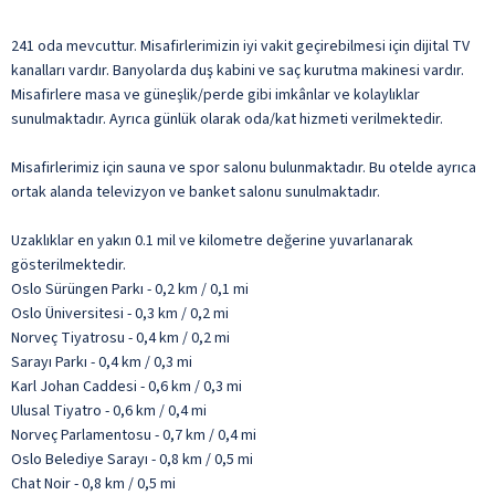
241 oda mevcuttur. Misafirlerimizin iyi vakit geçirebilmesi için dijital TV
kanalları vardır. Banyolarda duş kabini ve saç kurutma makinesi vardır.
Misafirlere masa ve güneşlik/perde gibi imkânlar ve kolaylıklar
sunulmaktadır. Ayrıca günlük olarak oda/kat hizmeti verilmektedir.
Misafirlerimiz için sauna ve spor salonu bulunmaktadır. Bu otelde ayrıca
ortak alanda televizyon ve banket salonu sunulmaktadır.
Uzaklıklar en yakın 0.1 mil ve kilometre değerine yuvarlanarak
gösterilmektedir.
Oslo Sürüngen Parkı - 0,2 km / 0,1 mi
Oslo Üniversitesi - 0,3 km / 0,2 mi
Norveç Tiyatrosu - 0,4 km / 0,2 mi
Sarayı Parkı - 0,4 km / 0,3 mi
Karl Johan Caddesi - 0,6 km / 0,3 mi
Ulusal Tiyatro - 0,6 km / 0,4 mi
Norveç Parlamentosu - 0,7 km / 0,4 mi
Oslo Belediye Sarayı - 0,8 km / 0,5 mi
Chat Noir - 0,8 km / 0,5 mi