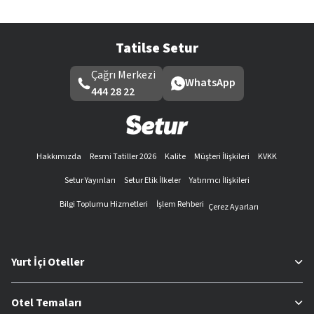
Tatilse Setur
Çağrı Merkezi
WhatsApp
444 28 22
Hakkımızda
Resmi Tatiller 2026
Kalite
Müşteri İlişkileri
KVKK
Setur Yayınları
Setur Etik İlkeler
Yatırımcı İlişkileri
Bilgi Toplumu Hizmetleri
İşlem Rehberi
Çerez Ayarları
Yurt İçi Oteller
Otel Temaları