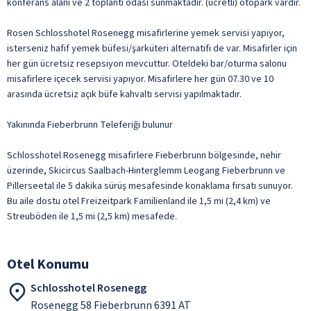
konferans alanı ve 2 toplantı odası sunmaktadır. (ücretli) otopark vardır.
Rosen Schlosshotel Rosenegg misafirlerine yemek servisi yapıyor,
isterseniz hafif yemek büfesi/şarküteri alternatifi de var. Misafirler için
her gün ücretsiz resepsiyon mevcuttur. Oteldeki bar/oturma salonu
misafirlere içecek servisi yapıyor. Misafirlere her gün 07.30 ve 10
arasında ücretsiz açık büfe kahvaltı servisi yapılmaktadır.
Yakınında Fieberbrunn Teleferiği bulunur
Schlosshotel Rosenegg misafirlere Fieberbrunn bölgesinde, nehir
üzerinde, Skicircus Saalbach-Hinterglemm Leogang Fieberbrunn ve
Pillerseetal ile 5 dakika sürüş mesafesinde konaklama fırsatı sunuyor.
Bu aile dostu otel Freizeitpark Familienland ile 1,5 mi (2,4 km) ve
Streuböden ile 1,5 mi (2,5 km) mesafede.
Otel Konumu
Schlosshotel Rosenegg
Rosenegg 58 Fieberbrunn 6391 AT