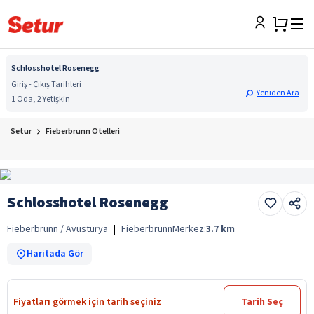
Schlosshotel Rosenegg
Giriş - Çıkış Tarihleri
Yeniden Ara
1 Oda, 2 Yetişkin
Setur
Fieberbrunn Otelleri
Schlosshotel Rosenegg
Fieberbrunn / Avusturya
|
Fieberbrunn
Merkez:
3.7
km
Haritada Gör
Fiyatları görmek için tarih seçiniz
Tarih Seç