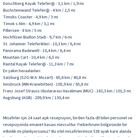
Doischberg Kayak Teleferiği - 3,1 km / 1,9 mi
Buchsteinwand Teleferiği - 4 km / 2,5 mi
Timoks Coaster - 4,9 km / 3 mi
Timok s Alm - 4,9 km / 3,1 mi
Pillersee - 8 km / 5 mi
Hochfilzen Biatlon Stadı - 9,7 km / 6 mi
St. Johanner Teleferikleri - 10,3 km / 6,4 mi
Panorama Badewelt - 10,4 km / 6,4 mi
Mountain Cart - 10,4 km / 6,5 mi
Raintal Kayak Teleferiği - 11,3 km / 7 mi
En yakın havaalanları:
Salzburg (SZG-W.A. Mozart) - 65,6 km / 40,8 mi
Innsbruck (INN-Kranebitten) - 105,9 km / 65,8 mi
Franz Josef Strauss Uluslararası Havalimanı (MUC) - 163,3 km / 101,5 mi
Augsburg (AGB) - 209,9 km / 130,4 mi
Misafirler için 24 saat açık resepsiyon, birden fazla dil bilen personel ve
resepsiyonda emanet kasası mevcuttur. Fieberbrunn bölgesinde bir
etkinlik mi planlıyorsunuz? Bu otel misafirlerimize 538 ayak kare alanda