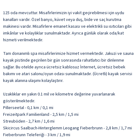
125 oda mevcuttur. Misafirlerimizin iyi vakit geçirebilmesi için uydu
kanalları vardır. Özel banyo, küvet veya duş, bide ve saç kurutma
makinesi vardır. Misafirlere emanet kasası ve elektrikli su ısıtıcıları gibi
imkânlar ve kolaylıklar sunulmaktadır. Ayrıca günlük olarak oda/kat
hizmeti verilmektedir.
Tam donanımlı spa misafirlerimize hizmet vermektedir. Jakuzi ve sauna
kayak pistinde geçirilen bir gün sonrasında rahatlatıcı bir dinlenme
sağlar. Bu otelde ayrıca ücretsiz kablosuz İnternet, ücretsiz bebek
bakımı ve atari salonu/oyun odası sunulmaktadır. (Ücretli) kayak servisi
kayak alanına ulaşımı kolaylaştırır.
Uzaklıklar en yakın 0.1 mil ve kilometre değerine yuvarlanarak
gösterilmektedir.
Pillerseetal - 0,1 km / 0,1 mi
Freizeitpark Familienland - 2,5 km / 1,5 mi
Streuböden - 2,7 km / 1,6 mi
Skicircus Saalbach-Hinterglemm Leogang Fieberbrunn - 2,8 km / 1,7 mi
Fieberbrunn Teleferiği - 3 km / 1,9 mi