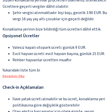
Sizden konaklama yerinde şu ücretleri ödemeniz istenecektir.
Ücretlere geçerli vergiler dâhil olabilir:
Şehir vergisi alınmaktadır: kişi başı, gecelik 3.90 EUR. Bu
vergi 16 yaş yaş altı çocuklar için geçerli değildir.
Konaklama yerinin bize bildirdiği tüm ücretleri dâhil ettik.
Opsiyonel Ücretler
Valesiz kapalı otopark ücreti: günlük 9 EUR.
Evcil hayvan ücreti: evcil hayvan başına, günlük 15 EUR.
Rehber hayvanlar ücretten muaftır
Yukarıdaki liste tüm bi
Devamını Oku
Check-in Açıklamaları
İlave yatak ücreti alınabilir ve bu ücret, konaklama yeri
politikasına göre değişiklik gösterebilir
Olası ekstra harcamalar için otele girişte, resmi