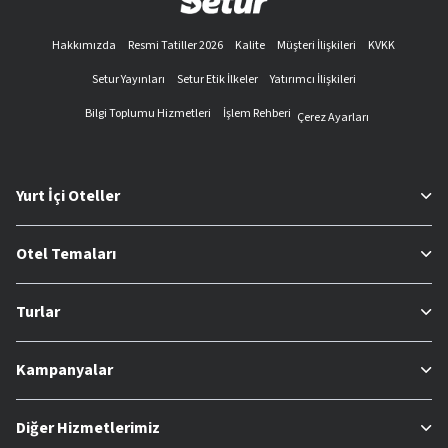
Hakkımızda
Resmi Tatiller 2026
Kalite
Müşteri İlişkileri
KVKK
Setur Yayınları
Setur Etik İlkeler
Yatırımcı İlişkileri
Bilgi Toplumu Hizmetleri
İşlem Rehberi
Çerez Ayarları
Yurt İçi Oteller
Otel Temaları
Turlar
Kampanyalar
Diğer Hizmetlerimiz