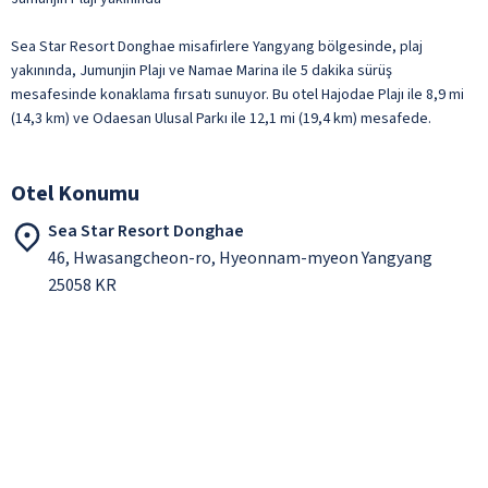
Sea Star Resort Donghae misafirlere Yangyang bölgesinde, plaj
yakınında, Jumunjin Plajı ve Namae Marina ile 5 dakika sürüş
mesafesinde konaklama fırsatı sunuyor. Bu otel Hajodae Plajı ile 8,9 mi
(14,3 km) ve Odaesan Ulusal Parkı ile 12,1 mi (19,4 km) mesafede.
Otel Konumu
Sea Star Resort Donghae
46, Hwasangcheon-ro, Hyeonnam-myeon Yangyang
25058 KR