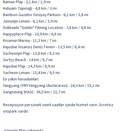
Namae Plajı - 3,1 km / 1,9 mi
Huhuam Tapınağı - 4,8 km / 3 mi
Bamboo Gazebo Yürüyüş Parkuru - 6,1 km / 3,8 mi
Jumunjin Limanı - 6,2 km / 3,9 mi
Dokkaebi "Goblin" Filming Location - 7,8 km / 4,8 mi
Happyplace Plajı - 10,9 km / 6,8 mi
Kisamun Marina - 11,3 km / 7 mi
Hajodae İnsansız Deniz Feneri - 13,5 km / 8,4 mi
Sacheonjin Plajı - 13,6 km / 8,5 mi
Surfyy Beach - 14 km / 8,7 mi
Hajodae Plajı - 14,3 km / 8,9 mi
Sacheon Limanı - 15,4 km / 9,5 mi
En yakın havaalanları:
Yangyang (YNY-Yangyang Uluslararası) - 24,3 km / 15,1 mi
Gangneung (KAG) - 36,5 km / 22,7 mi
Resepsiyon personeli sınırlı saatler içinde hizmet verir. Ücretsiz
otopark vardır.
Jumunjin Plajı yakınında