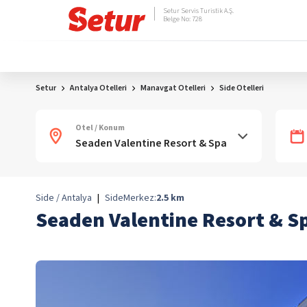
Setur Servis Turistik A.Ş.
Belge No: 728
Setur
Antalya Otelleri
Manavgat Otelleri
Side Otelleri
Otel / Konum
Side / Antalya
|
Side
Merkez:
2.5
km
Seaden Valentine Resort & S