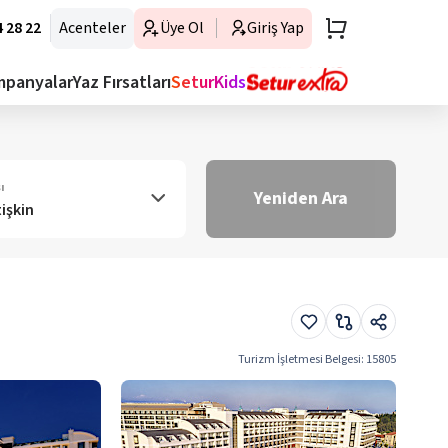
 28 22
Acenteler
Üye Ol
Giriş Yap
mpanyalar
Yaz Fırsatları
SeturKids
ı
Yeniden Ara
tişkin
Turizm İşletmesi Belgesi
:
15805