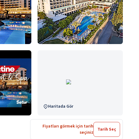
Haritada Gör
Fiyatları görmek için tarih
Tarih Seç
seçiniz