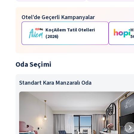
Otel’de Geçerli Kampanyalar
KoçAilem Tatil Otelleri
H
(2026)
5
p
Oda Seçimi
Standart Kara Manzaralı Oda