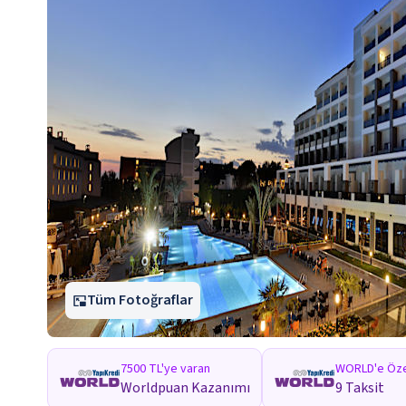
Tüm Fotoğraflar
7500 TL'ye varan
WORLD'e Öze
Worldpuan Kazanımı
9 Taksit