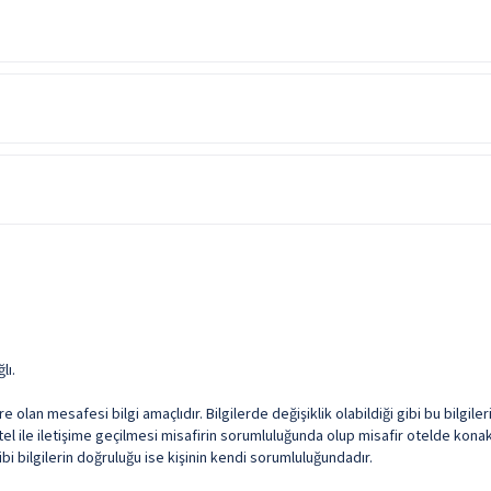
 tarihleri arasında açık olup ve ısıtılmaktadır.
Kapalı Isıtmalı Havuz
Cilt Bakımı
Türk Hamamı
gramları düzenleniyor. Dans şovları, misafir şovları, bingo, yarışmalar, folklor gös
nildiğine dair evlilik cüzdanı ibrazı gereklidir.
lı.
olan mesafesi bilgi amaçlıdır. Bilgilerde değişiklik olabildiği gibi bu bilgil
l ile iletişime geçilmesi misafirin sorumluluğunda olup misafir otelde konakl
i bilgilerin doğruluğu ise kişinin kendi sorumluluğundadır.