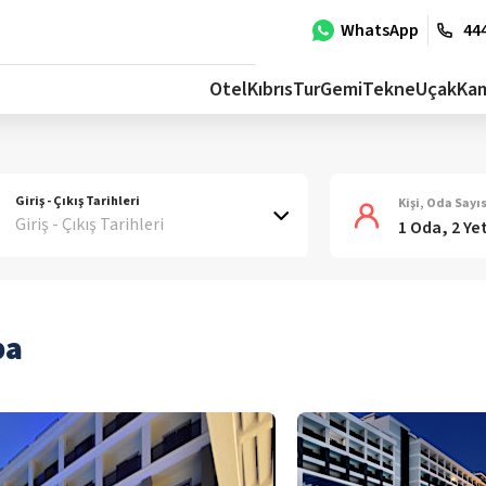
WhatsApp
444
Otel
Kıbrıs
Tur
Gemi
Tekne
Uçak
Ka
Giriş - Çıkış Tarihleri
Kişi, Oda Sayıs
Giriş - Çıkış Tarihleri
1 Oda, 2 Ye
pa