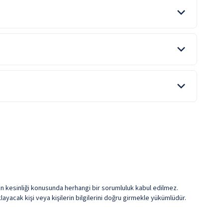
Şemsiye
Kese ve Köpük
ile belirtilen özellikler ücretlidir.
terileri, canlı müzik, güzel donanımlı sahne gösterileri, haftada 1
ile belirtilen özellikler ücretlidir.
erin kesinliği konusunda herhangi bir sorumluluk kabul edilmez.
ayacak kişi veya kişilerin bilgilerini doğru girmekle yükümlüdür.