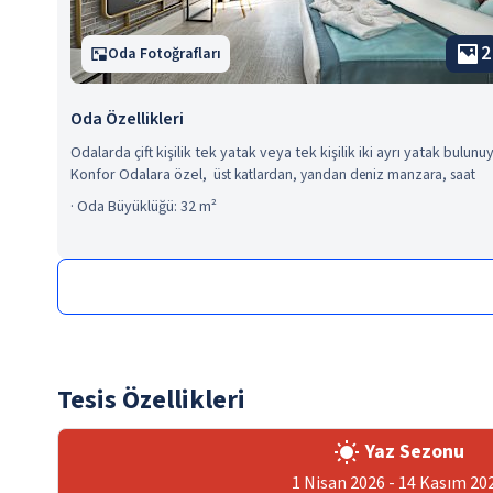
2
Oda Fotoğrafları
Oda Özellikleri
Odalarda çift kişilik tek yatak veya tek kişilik iki ayrı yatak bulunuy
Konfor Odalara özel,
üst katlardan, yandan deniz manzara, saat
15:00’e kadar geç çıkış imkânı bulunuyor.
·
Oda Büyüklüğü: 32 m²
Tesis Özellikleri
Yaz Sezonu
1 Nisan 2026 - 14 Kasım 20