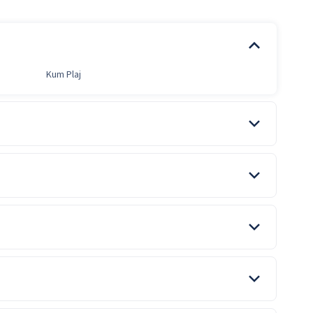
Kum Plaj
ü ve alkolsüz içecekler tesisin belirlediği bir barda 24 saat
ar
Yerli ve Yabancı İçecekler
ılmış Meyve Suları
ile belirtilen özellikler ücretlidir.
Genel Alan Wifi
arak hizmet edilmektedir.
ile belirtilen özellikler ücretlidir.