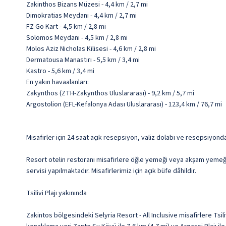
Zakinthos Bizans Müzesi - 4,4 km / 2,7 mi
Dimokratias Meydanı - 4,4 km / 2,7 mi
FZ Go Kart - 4,5 km / 2,8 mi
Solomos Meydanı - 4,5 km / 2,8 mi
Molos Aziz Nicholas Kilisesi - 4,6 km / 2,8 mi
Dermatousa Manastırı - 5,5 km / 3,4 mi
Kastro - 5,6 km / 3,4 mi
En yakın havaalanları:
Zakynthos (ZTH-Zakynthos Uluslararası) - 9,2 km / 5,7 mi
Argostolion (EFL-Kefalonya Adası Uluslararası) - 123,4 km / 76,7 mi
Misafirler için 24 saat açık resepsiyon, valiz dolabı ve resepsiyon
Resort otelin restoranı misafirlere öğle yemeği veya akşam yemeği
servisi yapılmaktadır. Misafirlerimiz için açık büfe dâhildir.
Tsilivi Plajı yakınında
Zakintos bölgesindeki Selyria Resort - All Inclusive misafirlere Ts