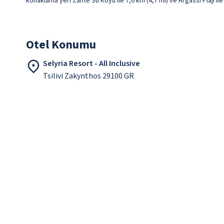
konaklama yeri Zante Su Köyü ile 7,6 km (4,7 mi) ve Argassi Plajı il
Otel Konumu
Selyria Resort - All Inclusive
Tsilivi Zakynthos 29100 GR