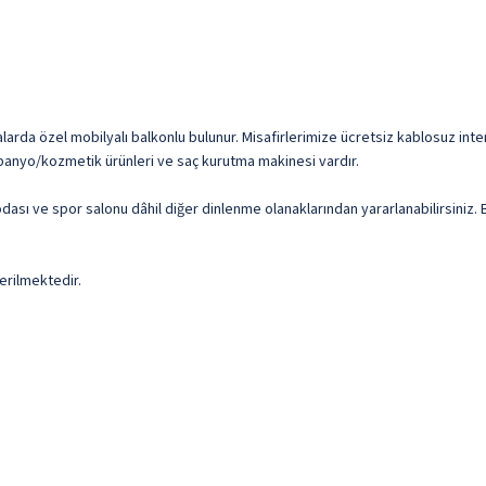
arda özel mobilyalı balkonlu bulunur. Misafirlerimize ücretsiz kablosuz intern
z banyo/kozmetik ürünleri ve saç kurutma makinesi vardır.
 odası ve spor salonu dâhil diğer dinlenme olanaklarından yararlanabilirsiniz.
erilmektedir.