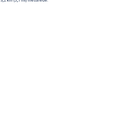
e 9,2 km (5,7 mi) mesafede.