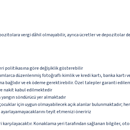
epozitolara vergi dâhil olmayabilir, ayrıca ücretler ve depozitolar d
eri politikasına göre değişiklik gösterebilir
umlarca düzenlenmiş fotoğraflı kimlik ve kredi kartı, banka kartı v
na bağlıdır ve ek ödeme gerektirebilir. Özel talepler garanti edile
ve nakit kabul edilmektedir
a yangın söndürücü yer almaktadır
çocuklar için uygun olmayabilecek açık alanlar bulunmaktadır; he
p ayarlayamayacaklarını teyit etmenizi öneririz
 karşılayacaktır. Konaklama yeri tarafından sağlanan bilgiler, otoma