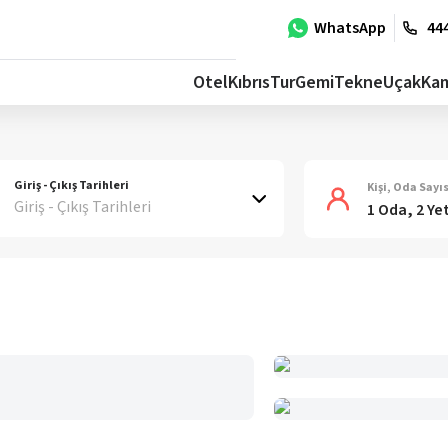
WhatsApp
444
Otel
Kıbrıs
Tur
Gemi
Tekne
Uçak
Ka
Giriş - Çıkış Tarihleri
Kişi, Oda Sayıs
Giriş - Çıkış Tarihleri
1 Oda, 2 Ye