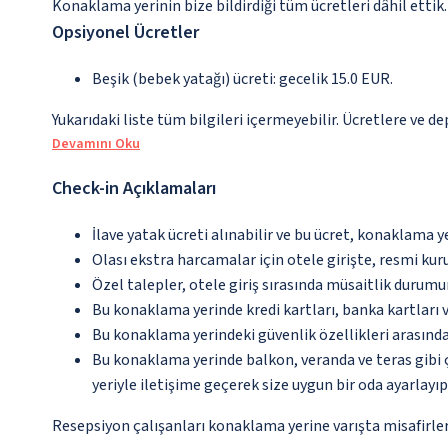
Konaklama yerinin bize bildirdiği tüm ücretleri dâhil ettik.
Opsiyonel Ücretler
Beşik (bebek yatağı) ücreti: gecelik 15.0 EUR.
Yukarıdaki liste tüm bilgileri içermeyebilir. Ücretlere ve d
Devamını Oku
Check-in Açıklamaları
İlave yatak ücreti alınabilir ve bu ücret, konaklama y
Olası ekstra harcamalar için otele girişte, resmi kur
Özel talepler, otele giriş sırasında müsaitlik durumu
Bu konaklama yerinde kredi kartları, banka kartları 
Bu konaklama yerindeki güvenlik özellikleri arasınd
Bu konaklama yerinde balkon, veranda ve teras gibi 
yeriyle iletişime geçerek size uygun bir oda ayarlayı
Resepsiyon çalışanları konaklama yerine varışta misafirleri