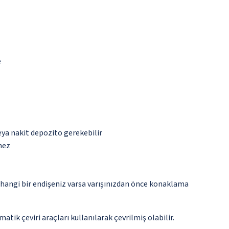
e
eya nakit depozito gerekebilir
mez
rhangi bir endişeniz varsa varışınızdan önce konaklama
tik çeviri araçları kullanılarak çevrilmiş olabilir.