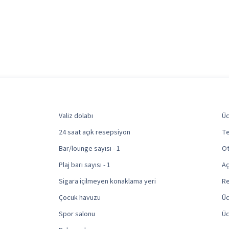
Valiz dolabı
Üc
24 saat açık resepsiyon
Te
Bar/lounge sayısı - 1
Ot
Plaj barı sayısı - 1
Aç
Sigara içilmeyen konaklama yeri
Re
Çocuk havuzu
Üc
Spor salonu
Üc