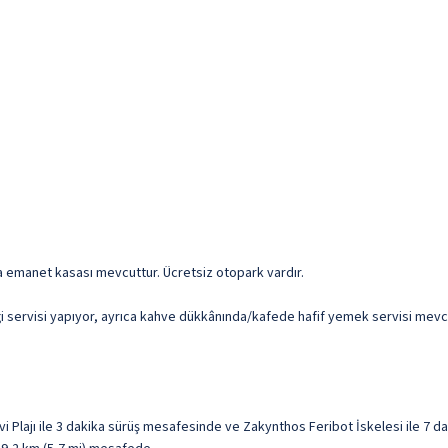
da emanet kasası mevcuttur. Ücretsiz otopark vardır.
 servisi yapıyor, ayrıca kahve dükkânında/kafede hafif yemek servisi mevc
ilivi Plajı ile 3 dakika sürüş mesafesinde ve Zakynthos Feribot İskelesi ile 