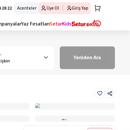
 28 22
Acenteler
Üye Ol
Giriş Yap
mpanyalar
Yaz Fırsatları
SeturKids
ı
Yeniden Ara
tişkin
Haritada Gör