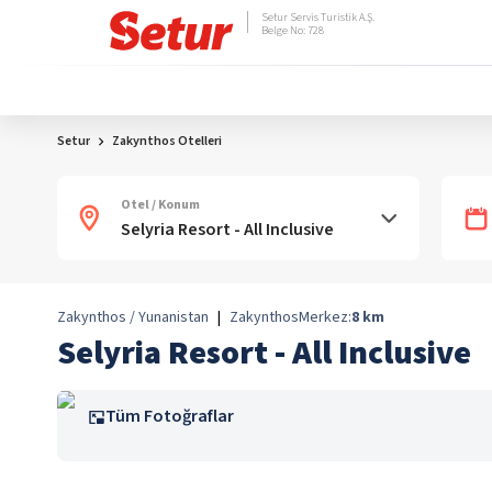
Setur Servis Turistik A.Ş.
Belge No: 728
Setur
Zakynthos Otelleri
Otel / Konum
Zakynthos / Yunanistan
|
Zakynthos
Merkez:
8
km
Selyria Resort - All Inclusive
Tüm Fotoğraflar