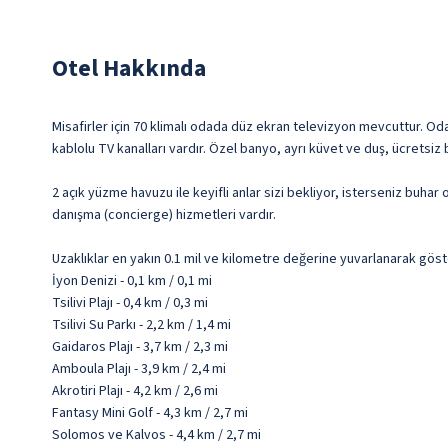
Otel Hakkında
Misafirler için 70 klimalı odada düz ekran televizyon mevcuttur. Odal
kablolu TV kanalları vardır. Özel banyo, ayrı küvet ve duş, ücretsi
2 açık yüzme havuzu ile keyifli anlar sizi bekliyor, isterseniz buhar
danışma (concierge) hizmetleri vardır.
Uzaklıklar en yakın 0.1 mil ve kilometre değerine yuvarlanarak göst
İyon Denizi - 0,1 km / 0,1 mi
Tsilivi Plajı - 0,4 km / 0,3 mi
Tsilivi Su Parkı - 2,2 km / 1,4 mi
Gaidaros Plajı - 3,7 km / 2,3 mi
Amboula Plajı - 3,9 km / 2,4 mi
Akrotiri Plajı - 4,2 km / 2,6 mi
Fantasy Mini Golf - 4,3 km / 2,7 mi
Solomos ve Kalvos - 4,4 km / 2,7 mi