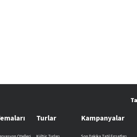
Ta
Temaları
Turlar
Kampanyalar
rvasyon Otelleri
Kültür Turları
Son Dakika Tatil Fırsatları