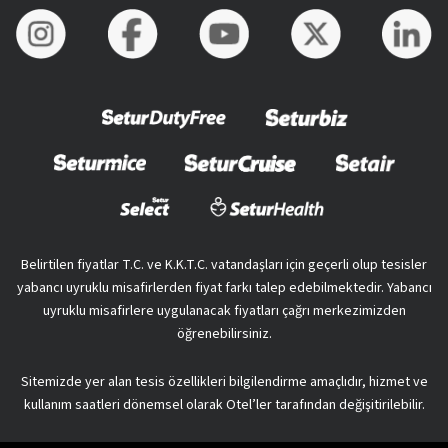
Belirtilen fiyatlar T.C. ve K.K.T.C. vatandaşları için geçerli olup tesisler
yabancı uyruklu misafirlerden fiyat farkı talep edebilmektedir. Yabancı
uyruklu misafirlere uygulanacak fiyatları çağrı merkezimizden
öğrenebilirsiniz.
Sitemizde yer alan tesis özellikleri bilgilendirme amaçlıdır, hizmet ve
kullanım saatleri dönemsel olarak Otel’ler tarafından değişitirilebilir.