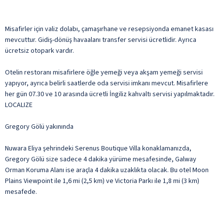
Misafirler için valiz dolabı, çamaşırhane ve resepsiyonda emanet kasası
mevcuttur. Gidiş-dönüş havaalanı transfer servisi ücretlidir. Ayrıca
ücretsiz otopark vardır.
Otelin restoranı misafirlere öğle yemeği veya akşam yemeği servisi
yapıyor, ayrıca belirli saatlerde oda servisi imkanı mevcut. Misafirlere
her gün 07.30 ve 10 arasında ücretli İngiliz kahvaltı servisi yapılmaktadır.
LOCALIZE
Gregory Gölü yakınında
Nuwara Eliya şehrindeki Serenus Boutique Villa konaklamanızda,
Gregory Gölü size sadece 4 dakika yürüme mesafesinde, Galway
Orman Koruma Alanı ise araçla 4 dakika uzaklıkta olacak. Bu otel Moon
Plains Viewpoint ile 1,6 mi (2,5 km) ve Victoria Parkı ile 1,8 mi (3 km)
mesafede.