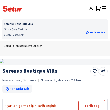
Serenus Boutique Villa
Giriş - Çıkış Tarihleri
Yeniden Ara
1 Oda, 2 Yetişkin
Setur
Nuwara Eliya Otelleri
Serenus Boutique Villa
Nuwara Eliya / Sri Lanka
|
Nuwara Eliya
Merkez:
7.2
km
Haritada Gör
Fiyatları görmek için tarih seçiniz
Tarih Seç