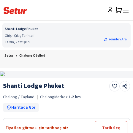
Shanti Lodge Phuket
Giriş - Çıkış Tarihleri
Yeniden Ara
1 Oda, 2 Yetişkin
Setur
Chalong Otelleri
Shanti Lodge Phuket
Chalong / Tayland
|
Chalong
Merkez:
1.2
km
Haritada Gör
Fiyatları görmek için tarih seçiniz
Tarih Seç