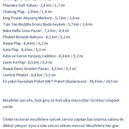
Phunaka Golf Sahası - 2,8 km / 1,7 mi
Chalong Plajı - 2,9 km / 1,8 mi
King Power Alışveriş Merkezi - 5,7 km / 3,6 mi
Tian Tan Buddha bronz Buda heykeli - 5,7 km / 3,6 mi
Naka Hafta Sonu Pazarı - 7,1 km / 4,4 mi
Phuket Botanik Bahçesi - 8,2 km / 5,1 mi
Rawai Plajı - 8,4 km / 5,2 mi
Kata Plajı - 8,4 km / 5,2 mi
Kata ve Karon Yürüyüş Caddesi - 8,4 km / 5,2 mi
Laem Ka Plajı - 8,5 km / 5,3 mi
Rawai Deniz Ürünleri Pazarı - 8,5 km / 5,3 mi
Central Phuket - 8,8 km / 5,5 mi
En yakın havaalanı Puket (HKT-Puket Uluslararası) - 39,4 km / 24,5 mi
Misafirler için ofis, hızlı giriş ve hızlı çıkış mevcuttur. Ücretsiz otopark
vardır.
Otelin restoran misafirlere içecek servisi yapılan bar/oturma salonu ile
dikkat çekiyor. Ayrıca oda servisi imkanı mevcut. Misafirlere her gün