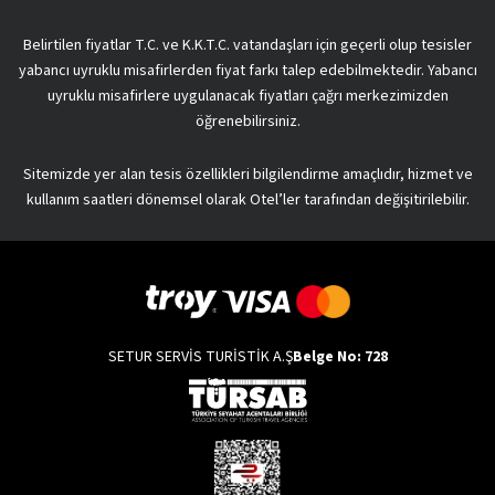
Belirtilen fiyatlar T.C. ve K.K.T.C. vatandaşları için geçerli olup tesisler
yabancı uyruklu misafirlerden fiyat farkı talep edebilmektedir. Yabancı
uyruklu misafirlere uygulanacak fiyatları çağrı merkezimizden
öğrenebilirsiniz.
Sitemizde yer alan tesis özellikleri bilgilendirme amaçlıdır, hizmet ve
kullanım saatleri dönemsel olarak Otel’ler tarafından değişitirilebilir.
SETUR SERVİS TURİSTİK A.Ş
Belge No: 728