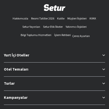
Hakkımızda
Resmi Tatiller 2026
Kalite
Müşteri İlişkileri
KVKK
Setur Yayınları
Setur Etik İlkeler
Yatırımcı İlişkileri
Bilgi Toplumu Hizmetleri
İşlem Rehberi
Çerez Ayarları
Yurt İçi Oteller
Otel Temaları
Turlar
Kampanyalar