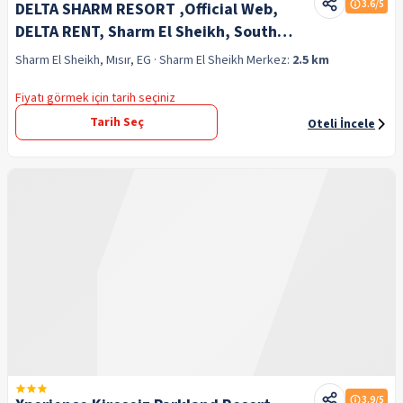
3.6
/5
DELTA SHARM RESORT ,Official Web,
DELTA RENT, Sharm El Sheikh, South
Sinai, Egypt
Sharm El Sheikh, Mısır, EG
· Sharm El Sheikh
Merkez:
2.5 km
Fiyatı görmek için tarih seçiniz
Tarih Seç
Oteli İncele
3.9
/5