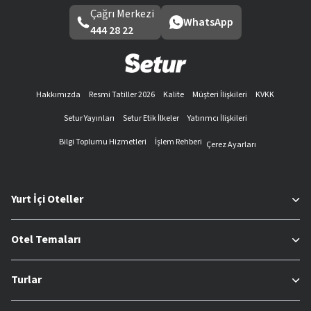
Çağrı Merkezi
WhatsApp
444 28 22
Hakkımızda
Resmi Tatiller 2026
Kalite
Müşteri İlişkileri
KVKK
Setur Yayınları
Setur Etik İlkeler
Yatırımcı İlişkileri
Bilgi Toplumu Hizmetleri
İşlem Rehberi
Çerez Ayarları
Yurt İçi Oteller
Otel Temaları
Turlar