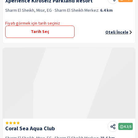
Xperience Kiroseiz Parkland Resort
Sharm El Sheikh, Mısır, EG
· Sharm El Sheikh
Merkez:
6.4 km
Fiyatı görmek için tarih seçiniz
Tarih Seç
Oteli İncele
4.3
/5
Coral Sea Aqua Club