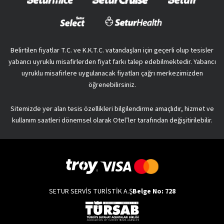
Belirtilen fiyatlar T.C. ve K.K.T.C. vatandaşları için geçerli olup tesisler
yabancı uyruklu misafirlerden fiyat farkı talep edebilmektedir. Yabancı
uyruklu misafirlere uygulanacak fiyatları çağrı merkezimizden
öğrenebilirsiniz.
Sitemizde yer alan tesis özellikleri bilgilendirme amaçlıdır, hizmet ve
kullanım saatleri dönemsel olarak Otel’ler tarafından değişitirilebilir.
SETUR SERVİS TURİSTİK A.Ş
Belge No: 728