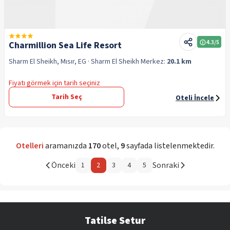
4.3
/5
Charmillion Sea Life Resort
Sharm El Sheikh, Mısır, EG
· Sharm El Sheikh
Merkez:
20.1 km
Fiyatı görmek için tarih seçiniz
Tarih Seç
Oteli İncele
Otelleri
aramanızda
170
otel
,
9
sayfada listelenmektedir.
Önceki
Sonraki
1
2
3
4
5
Tatilse Setur