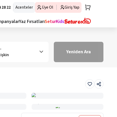
 28 22
Acenteler
Üye Ol
Giriş Yap
mpanyalar
Yaz Fırsatları
SeturKids
ı
Yeniden Ara
tişkin
Haritada Gör