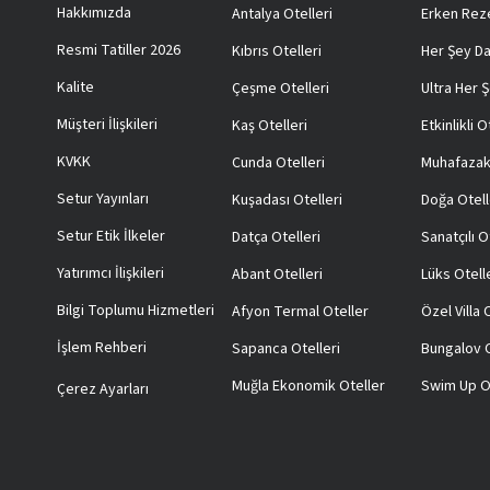
Hakkımızda
Antalya Otelleri
Erken Reze
Resmi Tatiller 2026
Kıbrıs Otelleri
Her Şey Da
Kalite
Çeşme Otelleri
Ultra Her Ş
Müşteri İlişkileri
Kaş Otelleri
Etkinlikli O
KVKK
Cunda Otelleri
Muhafazak
Setur Yayınları
Kuşadası Otelleri
Doğa Otell
Setur Etik İlkeler
Datça Otelleri
Sanatçılı O
Yatırımcı İlişkileri
Abant Otelleri
Lüks Otell
Bilgi Toplumu Hizmetleri
Afyon Termal Oteller
Özel Villa
İşlem Rehberi
Sapanca Otelleri
Bungalov O
Muğla Ekonomik Oteller
Swim Up O
Çerez Ayarları