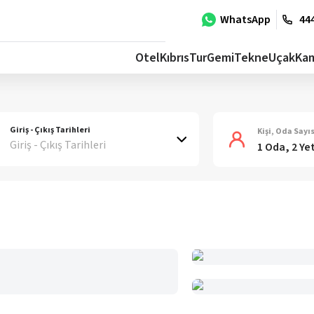
WhatsApp
444
Otel
Kıbrıs
Tur
Gemi
Tekne
Uçak
Ka
Giriş - Çıkış Tarihleri
Kişi, Oda Sayıs
Giriş - Çıkış Tarihleri
1 Oda, 2 Ye