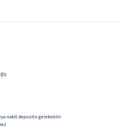
eğiş
eya nakit depozito gerekebilir
mez