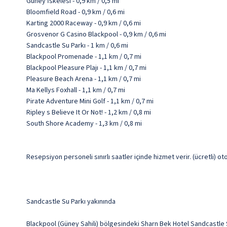
Güney İskelesi - 0,9 km / 0,5 mi
Bloomfield Road - 0,9 km / 0,6 mi
Karting 2000 Raceway - 0,9 km / 0,6 mi
Grosvenor G Casino Blackpool - 0,9 km / 0,6 mi
Sandcastle Su Parkı - 1 km / 0,6 mi
Blackpool Promenade - 1,1 km / 0,7 mi
Blackpool Pleasure Plajı - 1,1 km / 0,7 mi
Pleasure Beach Arena - 1,1 km / 0,7 mi
Ma Kellys Foxhall - 1,1 km / 0,7 mi
Pirate Adventure Mini Golf - 1,1 km / 0,7 mi
Ripley s Believe It Or Not! - 1,2 km / 0,8 mi
South Shore Academy - 1,3 km / 0,8 mi
Resepsiyon personeli sınırlı saatler içinde hizmet verir. (ücretli) ot
Sandcastle Su Parkı yakınında
Blackpool (Güney Sahili) bölgesindeki Sharn Bek Hotel Sandcastle S