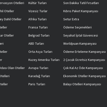
rvasyon Otelleri
Kültür Turları
Son Dakika Tatil Fırsatları
hil Oteller
Vizesiz Turlar
Kıbrıs Paket Kampanyası
ey Dahil Oteller
Afrika Turları
Setur Extra
teller
Fransa Turları
Ödeme Seçenekleri
ar Oteller
Belgrad Turları
Seyahat İptal Güvencesi
eri
ABD Turları
Worldpuan Kampanyası
teller
Orta Asya Turları
Ödeme Erteleme Kampanyası
er
Kuzey Amerika Turları
2 Çocuk Ücretsiz Kampanyası
 Odası Olan Oteller
Avrupa Turları
Çok Kal Az Öde Kampanyası
telleri
Karadağ Turları
Ekonomik Oteller Kampanyası
teller
Paris Turları
Balayı Otelleri Kampanyası