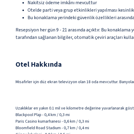
Nakitsiz ödeme imkânı mevcuttur
Otelde parti veya grup etkinlikleri yapılması kesinlik
Bu konaklama yerindeki güvenlik özellikleri arasın
Resepsiyon her gün 9 - 21 arasında açıktır. Bu konaklama 
tarafından sağlanan bilgiler, otomatik çeviri araçları kullan
Otel Hakkında
Misafirler için düz ekran televizyon olan 18 oda mevcuttur. Banyolar
Uzaklıklar en yakın 0.1 mil ve kilometre değerine yuvarlanarak göst
Blackpool Plajı - 0,4 km / 0,3 mi
Paris Casino kumarhanesi - 0,6 km / 0,3 mi
Bloomfield Road Stadium - 0,7 km / 0,4 mi