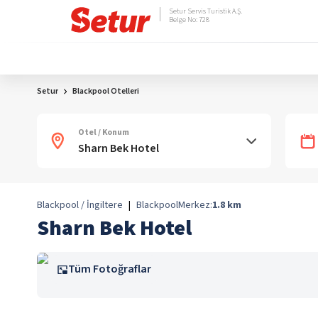
Setur Servis Turistik A.Ş.
Belge No: 728
Setur
Blackpool Otelleri
Otel / Konum
Blackpool / İngiltere
|
Blackpool
Merkez:
1.8
km
Sharn Bek Hotel
Tüm Fotoğraflar