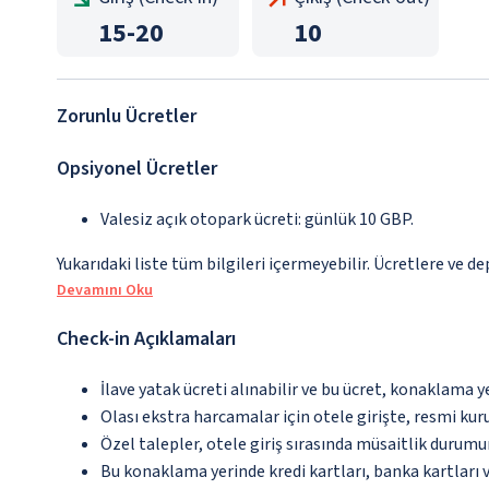
15
-
20
10
Zorunlu Ücretler
Opsiyonel Ücretler
Valesiz açık otopark ücreti: günlük 10 GBP.
Yukarıdaki liste tüm bilgileri içermeyebilir. Ücretlere ve d
Devamını Oku
Check-in Açıklamaları
İlave yatak ücreti alınabilir ve bu ücret, konaklama y
Olası ekstra harcamalar için otele girişte, resmi kur
Özel talepler, otele giriş sırasında müsaitlik durumu
Bu konaklama yerinde kredi kartları, banka kartları 