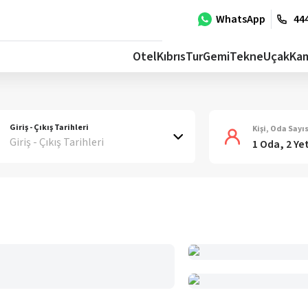
WhatsApp
444
Otel
Kıbrıs
Tur
Gemi
Tekne
Uçak
Ka
Giriş - Çıkış Tarihleri
Kişi, Oda Sayıs
Giriş - Çıkış Tarihleri
1 Oda, 2 Ye