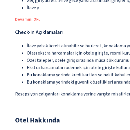
Geç giriş ücreti: 16 ve gece yarısı arasındaki girişler 
İlave y
Devamını Oku
Check-in Açıklamaları
İlave yatak ücreti alınabilir ve bu ücret, konaklama y
Olası ekstra harcamalar için otele girişte, resmi kur
Özel talepler, otele giriş sırasında müsaitlik durumu
Ekstra harcamaları ödemek için otele girişte kullanıl
Bu konaklama yerinde kredi kartları ve nakit kabul 
Bu konaklama yerindeki güvenlik özellikleri arasınd
Resepsiyon çalışanları konaklama yerine varışta misafirleri
Otel Hakkında