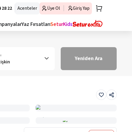
 28 22
Acenteler
Üye Ol
Giriş Yap
mpanyalar
Yaz Fırsatları
SeturKids
ı
Yeniden Ara
tişkin
Haritada Gör