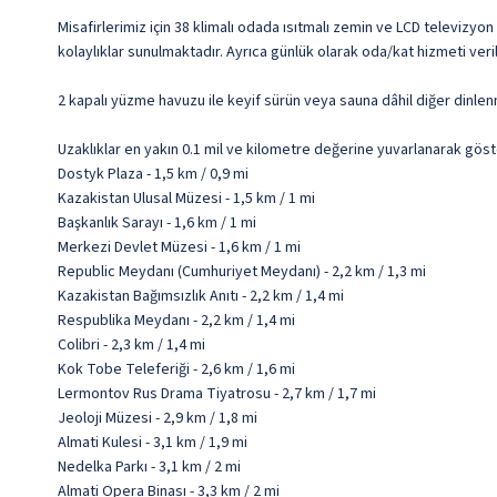
Misafirlerimiz için 38 klimalı odada ısıtmalı zemin ve LCD televizy
kolaylıklar sunulmaktadır. Ayrıca günlük olarak oda/kat hizmeti veri
2 kapalı yüzme havuzu ile keyif sürün veya sauna dâhil diğer dinle
Uzaklıklar en yakın 0.1 mil ve kilometre değerine yuvarlanarak göst
Dostyk Plaza - 1,5 km / 0,9 mi
Kazakistan Ulusal Müzesi - 1,5 km / 1 mi
Başkanlık Sarayı - 1,6 km / 1 mi
Merkezi Devlet Müzesi - 1,6 km / 1 mi
Republic Meydanı (Cumhuriyet Meydanı) - 2,2 km / 1,3 mi
Kazakistan Bağımsızlık Anıtı - 2,2 km / 1,4 mi
Respublika Meydanı - 2,2 km / 1,4 mi
Colibri - 2,3 km / 1,4 mi
Kok Tobe Teleferiği - 2,6 km / 1,6 mi
Lermontov Rus Drama Tiyatrosu - 2,7 km / 1,7 mi
Jeoloji Müzesi - 2,9 km / 1,8 mi
Almati Kulesi - 3,1 km / 1,9 mi
Nedelka Parkı - 3,1 km / 2 mi
Almati Opera Binası - 3,3 km / 2 mi