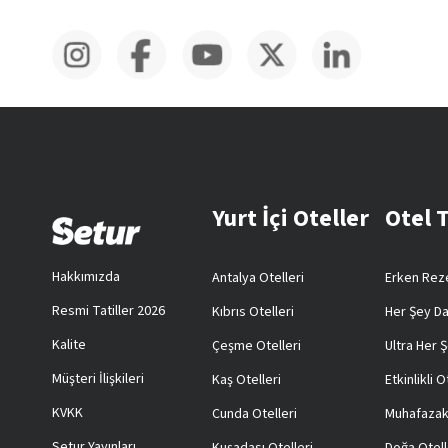
Yurt İçi Oteller
Otel 
Hakkımızda
Antalya Otelleri
Erken Reze
Resmi Tatiller 2026
Kıbrıs Otelleri
Her Şey Da
Kalite
Çeşme Otelleri
Ultra Her Ş
Müşteri İlişkileri
Kaş Otelleri
Etkinlikli O
KVKK
Cunda Otelleri
Muhafazak
Setur Yayınları