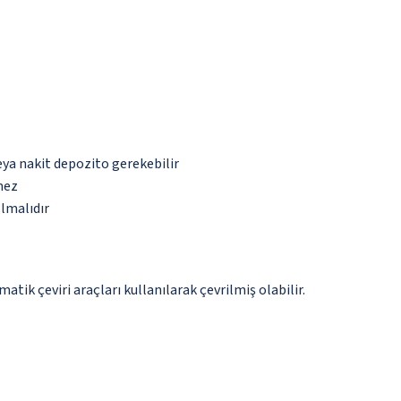
eya nakit depozito gerekebilir
mez
olmalıdır
tik çeviri araçları kullanılarak çevrilmiş olabilir.