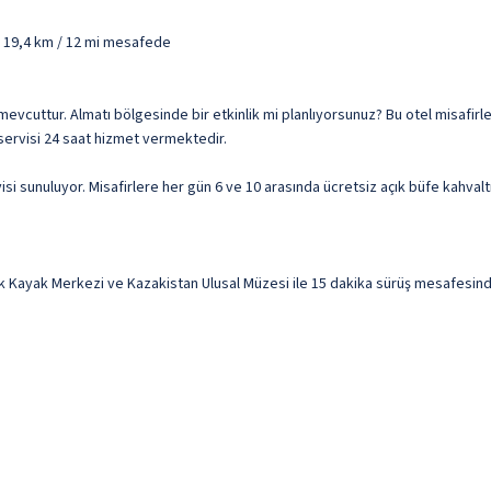
 - 19,4 km / 12 mi mesafede
visi mevcuttur. Almatı bölgesinde bir etkinlik mi planlıyorsunuz? Bu otel misaf
 servisi 24 saat hizmet vermektedir.
i sunuluyor. Misafirlere her gün 6 ve 10 arasında ücretsiz açık büfe kahvaltı
 Kayak Merkezi ve Kazakistan Ulusal Müzesi ile 15 dakika sürüş mesafesinde 