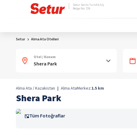
Setur Servis Turistik A.Ş.
Belge No: 728
Setur
Alma Ata Otelleri
Otel / Konum
Alma Ata / Kazakistan
|
Alma Ata
Merkez:
1.5
km
Shera Park
Tüm Fotoğraflar