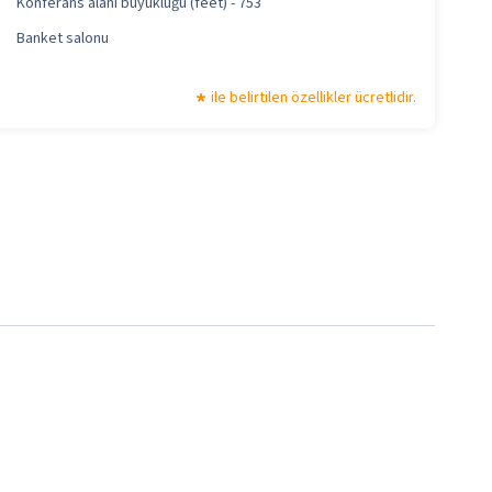
Konferans alanı büyüklüğü (feet) - 753
Banket salonu
ile belirtilen özellikler ücretlidir.