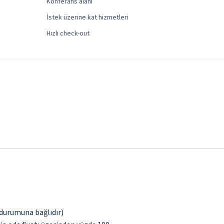
Konferans alanı
İstek üzerine kat hizmetleri
Hızlı check-out
k durumuna bağlıdır)