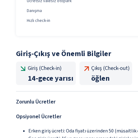
Ücretsiz valesiz otopark
Danışma
Hızlı check-in
Giriş-Çıkış ve Önemli Bilgiler
Giriş (Check-in)
Çıkış (Check-out)
14
-
gece yarısı
öğlen
Zorunlu Ücretler
Opsiyonel Ücretler
Erken giriş ücreti: Oda fiyatı üzerinden 50 (müsaitli