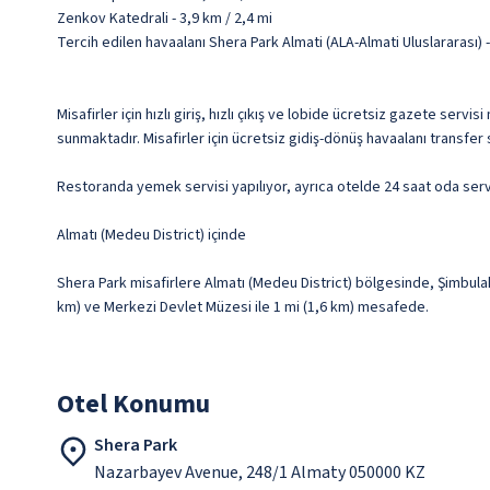
Zenkov Katedrali - 3,9 km / 2,4 mi
Tercih edilen havaalanı Shera Park Almati (ALA-Almati Uluslararası)
Misafirler için hızlı giriş, hızlı çıkış ve lobide ücretsiz gazete ser
sunmaktadır. Misafirler için ücretsiz gidiş-dönüş havaalanı transfer
Restoranda yemek servisi yapılıyor, ayrıca otelde 24 saat oda servis
Almatı (Medeu District) içinde
Shera Park misafirlere Almatı (Medeu District) bölgesinde, Şimbulak
km) ve Merkezi Devlet Müzesi ile 1 mi (1,6 km) mesafede.
Otel Konumu
Shera Park
Nazarbayev Avenue, 248/1 Almaty 050000 KZ