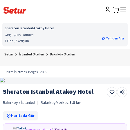
Sheraton Istanbul Atakoy Hotel
Giriş - Çıkış Tarihleri
Yeniden Ara
1 Oda, 2 Yetişkin
Setur
İstanbul Otelleri
Bakırköy Otelleri
Turizm İşletmesi Belgesi
:
2805
Sheraton Istanbul Atakoy Hotel
Bakırköy / İstanbul
|
Bakırköy
Merkez:
3.8
km
Haritada Gör