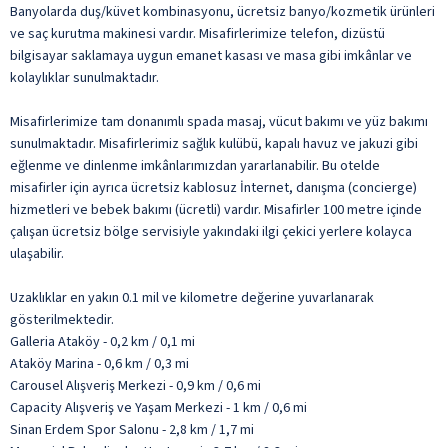
Banyolarda duş/küvet kombinasyonu, ücretsiz banyo/kozmetik ürünleri
ve saç kurutma makinesi vardır. Misafirlerimize telefon, dizüstü
bilgisayar saklamaya uygun emanet kasası ve masa gibi imkânlar ve
kolaylıklar sunulmaktadır.
Misafirlerimize tam donanımlı spada masaj, vücut bakımı ve yüz bakımı
sunulmaktadır. Misafirlerimiz sağlık kulübü, kapalı havuz ve jakuzi gibi
eğlenme ve dinlenme imkânlarımızdan yararlanabilir. Bu otelde
misafirler için ayrıca ücretsiz kablosuz İnternet, danışma (concierge)
hizmetleri ve bebek bakımı (ücretli) vardır. Misafirler 100 metre içinde
çalışan ücretsiz bölge servisiyle yakındaki ilgi çekici yerlere kolayca
ulaşabilir.
Uzaklıklar en yakın 0.1 mil ve kilometre değerine yuvarlanarak
gösterilmektedir.
Galleria Ataköy - 0,2 km / 0,1 mi
Ataköy Marina - 0,6 km / 0,3 mi
Carousel Alışveriş Merkezi - 0,9 km / 0,6 mi
Capacity Alışveriş ve Yaşam Merkezi - 1 km / 0,6 mi
Sinan Erdem Spor Salonu - 2,8 km / 1,7 mi