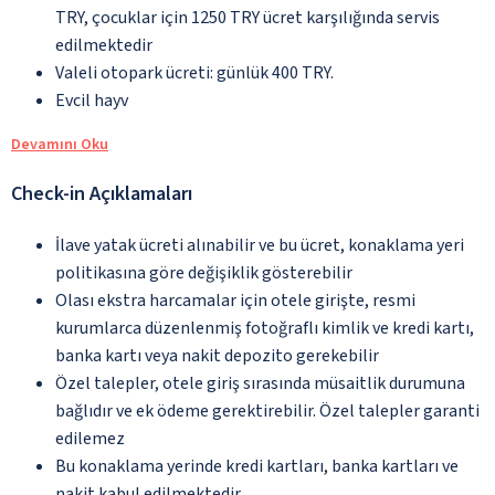
TRY, çocuklar için 1250 TRY ücret karşılığında servis
edilmektedir
Valeli otopark ücreti: günlük 400 TRY.
Evcil hayv
Devamını Oku
Check-in Açıklamaları
İlave yatak ücreti alınabilir ve bu ücret, konaklama yeri
politikasına göre değişiklik gösterebilir
Olası ekstra harcamalar için otele girişte, resmi
kurumlarca düzenlenmiş fotoğraflı kimlik ve kredi kartı,
banka kartı veya nakit depozito gerekebilir
Özel talepler, otele giriş sırasında müsaitlik durumuna
bağlıdır ve ek ödeme gerektirebilir. Özel talepler garanti
edilemez
Bu konaklama yerinde kredi kartları, banka kartları ve
nakit kabul edilmektedir