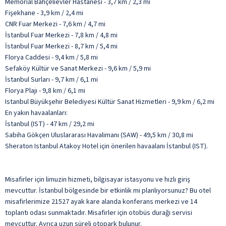
Memorial Bahçelievler Hastanesi - 3,7 km / 2,3 mi
Fişekhane - 3,9 km / 2,4 mi
CNR Fuar Merkezi - 7,6 km / 4,7 mi
İstanbul Fuar Merkezi - 7,8 km / 4,8 mi
İstanbul Fuar Merkezi - 8,7 km / 5,4 mi
Florya Caddesi - 9,4 km / 5,8 mi
Sefaköy Kültür ve Sanat Merkezi - 9,6 km / 5,9 mi
İstanbul Surları - 9,7 km / 6,1 mi
Florya Plajı - 9,8 km / 6,1 mi
Istanbul Büyükşehir Belediyesi Kültür Sanat Hizmetleri - 9,9 km / 6,2 mi
En yakın havaalanları:
İstanbul (IST) - 47 km / 29,2 mi
Sabiha Gökçen Uluslararası Havalimanı (SAW) - 49,5 km / 30,8 mi
Sheraton Istanbul Atakoy Hotel için önerilen havaalanı İstanbul (IST).
Misafirler için limuzin hizmeti, bilgisayar istasyonu ve hızlı giriş
mevcuttur. İstanbul bölgesinde bir etkinlik mi planlıyorsunuz? Bu otel
misafirlerimize 21527 ayak kare alanda konferans merkezi ve 14
toplantı odası sunmaktadır. Misafirler için otobüs durağı servisi
mevcuttur. Ayrıca uzun süreli otopark bulunur.