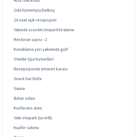
Hızlı check-out
Oda hizmetçisi/belboy
24 saat açık resepsiyon
Yakında scooter/moped kiralama
Restoran sayısı - 2
Konaklama yeri yakınında golf
Otelde Spa hizmetleri
Resepsiyonda emanet kasası
Snack bar/büfe
Sauna
Buhar odası
Konferans alanı
Vale otopark (ücretli)
Kuaför salonu