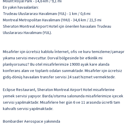
Mount Royal Park - 14,6 km / 9,1 mi
En yakın havaalanları:
Trudeau Uluslararası Havalimanı (YUL) - 1 km / 0,6 mi
Montreal Metropolitan Havalimanı (YHU) - 34,6 km / 21,5 mi
Sheraton Montreal Airport Hotel için önerilen havaalanı Trudeau
Uluslararası Havalimanı (YUL).
Misafirler için ücretsiz kablolu İnternet, ofis ve kuru temizleme/çamaşır
yıkama servisi mevcuttur. Dorval bölgesinde bir etkinlik mi
planlıyorsunuz? Bu otel misafirlerimize 19000 ayak kare alanda
konferans alanı ve toplantı odaları sunmaktadır. Misafirler için ücretsiz
gidiş-dönüş havaalanı transfer servisi 24 saat hizmet vermektedir.
Eclipse Restaurant, Sheraton Montreal Airport Hotel misafirlerine
yemek servisi yapıyor. Barda/oturma salonunda misafirlerimize içecek
servisi yapılmaktadır. Misafirlere her gün 6 ve 11 arasında ücretli tam
kahvaltı servisi yapılmaktadır.
Bombardier Aerospace yakınında