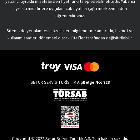
yabancı uyruklu misafirlerden fiyat farkı talep edebilmektedir. Yabancı
uyruklu misafirlere uygulanacak fiyatları çağrı merkezimizden
öğrenebilirsiniz.
Sitemizde yer alan tesis özellikleri bilgilendirme amaçlıdır, hizmet ve
kullanım saatleri dönemsel olarak Otel’ler tarafından değişitirilebilir.
SETUR SERVİS TURİSTİK A.Ş
Belge No: 728
Copyright © 2022 Setur Servis Turistik A.Ş. Tüm hakları saklıdır.