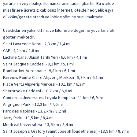
yararlanın veya bahçe ile manzaranın tadını çıkartın. Bu otelde
misafirlere ücretsiz kablosuz İnternet, otelde hediyelik eşya
dükkânı/gazete standı ve lobide şömine sunulmaktadır.
Uzaklıklar en yakın 0.1 mil ve kilometre değerine yuvarlanarak
gösterilmektedir.
Saint Lawrence Nehri - 2,3 km / 1,4 mi
CAE - 4,2 km / 2,6 mi
Lachine Canal Ulusal Tarihi Yeri - 6,6 km / 4,1 mi
Saint Jacques Caddesi - 8,2 km / 5,1 mi
Bombardier Aerospace - 9,8 km / 6,1 mi
Fairview Pointe Claire Alışveriş Merkezi - 9,8 km / 6,1 mi
Place Vertu Alışveriş Merkezi - 10,1 km / 6,3 mi
Sherbrooke Caddesi - 10,7 km / 6,6 mi
Concordia Üniversitesi Loyola Kampüsü - 11 km / 6,9 mi
Angrignon Parkı - 12,2 km / 7,6 mi
Parc des Rapides - 13,2 km / 8,2 mi
Jarry Parkı - 13,5 km / 8,4 mi
Montreal Üniversitesi - 13,6 km / 8,4 mi
Saint Joseph s Oratory (Saint Joseph İbadethanesi) - 13,9 km / 8,7 mi