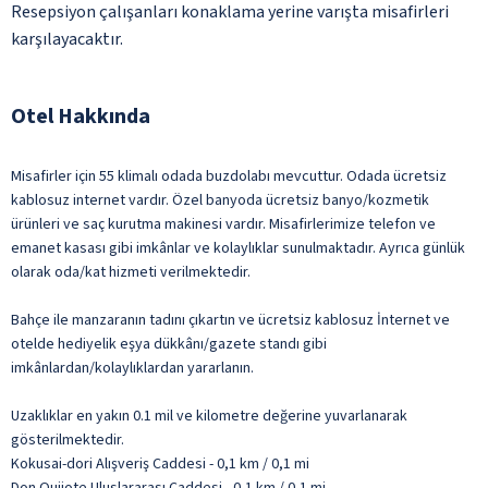
Resepsiyon çalışanları konaklama yerine varışta misafirleri
karşılayacaktır.
Otel Hakkında
Misafirler için 55 klimalı odada buzdolabı mevcuttur. Odada ücretsiz
kablosuz internet vardır. Özel banyoda ücretsiz banyo/kozmetik
ürünleri ve saç kurutma makinesi vardır. Misafirlerimize telefon ve
emanet kasası gibi imkânlar ve kolaylıklar sunulmaktadır. Ayrıca günlük
olarak oda/kat hizmeti verilmektedir.
Bahçe ile manzaranın tadını çıkartın ve ücretsiz kablosuz İnternet ve
otelde hediyelik eşya dükkânı/gazete standı gibi
imkânlardan/kolaylıklardan yararlanın.
Uzaklıklar en yakın 0.1 mil ve kilometre değerine yuvarlanarak
gösterilmektedir.
Kokusai-dori Alışveriş Caddesi - 0,1 km / 0,1 mi
Don Quijote Uluslararası Caddesi - 0,1 km / 0,1 mi