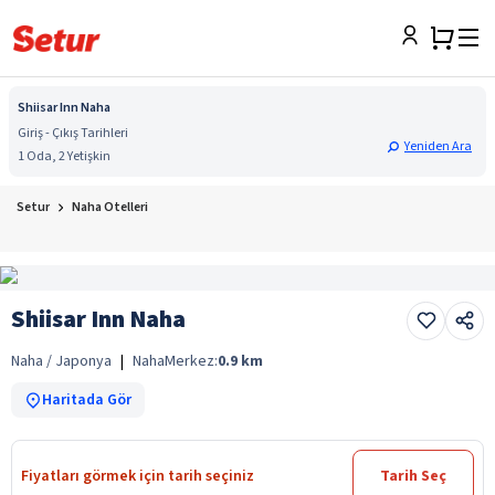
Shiisar Inn Naha
Giriş - Çıkış Tarihleri
Yeniden Ara
1 Oda, 2 Yetişkin
Setur
Naha Otelleri
Shiisar Inn Naha
Naha / Japonya
|
Naha
Merkez:
0.9
km
Haritada Gör
Fiyatları görmek için tarih seçiniz
Tarih Seç