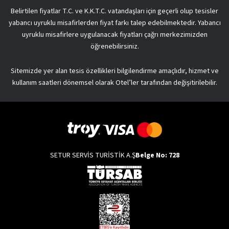
Belirtilen fiyatlar T.C. ve K.K.T.C. vatandaşları için geçerli olup tesisler
yabancı uyruklu misafirlerden fiyat farkı talep edebilmektedir. Yabancı
uyruklu misafirlere uygulanacak fiyatları çağrı merkezimizden
öğrenebilirsiniz.
Sitemizde yer alan tesis özellikleri bilgilendirme amaçlıdır, hizmet ve
kullanım saatleri dönemsel olarak Otel’ler tarafından değişitirilebilir.
SETUR SERVİS TURİSTİK A.Ş
Belge No: 728