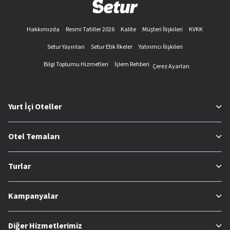
Hakkımızda
Resmi Tatiller 2026
Kalite
Müşteri İlişkileri
KVKK
Setur Yayınları
Setur Etik İlkeler
Yatırımcı İlişkileri
Bilgi Toplumu Hizmetleri
İşlem Rehberi
Çerez Ayarları
Yurt İçi Oteller
Otel Temaları
Turlar
Kampanyalar
Diğer Hizmetlerimiz