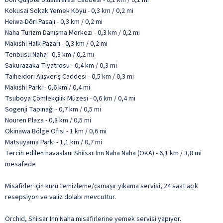
Kokusai Sokak Yemek Köyü - 0,3 km / 0,2 mi
Heiwa-Dōri Pasajı - 0,3 km / 0,2 mi
Naha Turizm Danışma Merkezi - 0,3 km / 0,2 mi
Makishi Halk Pazarı - 0,3 km / 0,2 mi
Tenbusu Naha - 0,3 km / 0,2 mi
Sakurazaka Tiyatrosu - 0,4 km / 0,3 mi
Taiheidori Alışveriş Caddesi - 0,5 km / 0,3 mi
Makishi Parkı - 0,6 km / 0,4 mi
Tsuboya Çömlekçilik Müzesi - 0,6 km / 0,4 mi
Sogenji Tapınağı - 0,7 km / 0,5 mi
Nouren Plaza - 0,8 km / 0,5 mi
Okinawa Bölge Ofisi - 1 km / 0,6 mi
Matsuyama Parkı - 1,1 km / 0,7 mi
Tercih edilen havaalanı Shiisar Inn Naha Naha (OKA) - 6,1 km / 3,8 mi
mesafede
Misafirler için kuru temizleme/çamaşır yıkama servisi, 24 saat açık
resepsiyon ve valiz dolabı mevcuttur.
Orchid, Shiisar Inn Naha misafirlerine yemek servisi yapıyor.