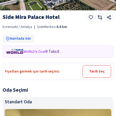
Side Mira Palace Hotel
Evrenseki / Antalya
|
Side
Merkez:
6.8
km
Haritada Gör
9 Taksit
WORLD'e Özel
Fiyatları görmek için tarih seçiniz
Tarih Seç
Oda Seçimi
Standart Oda