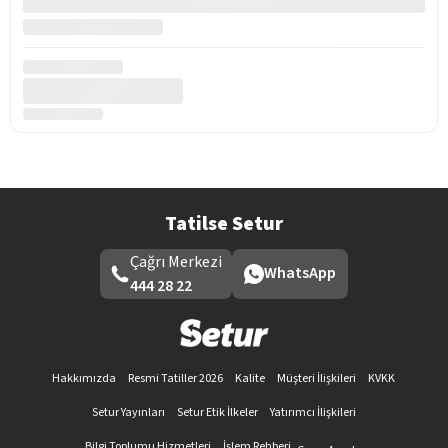
Tatilse Setur
Çağrı Merkezi
WhatsApp
444 28 22
Hakkımızda
Resmi Tatiller 2026
Kalite
Müşteri İlişkileri
KVKK
Setur Yayınları
Setur Etik İlkeler
Yatırımcı İlişkileri
Bilgi Toplumu Hizmetleri
İşlem Rehberi