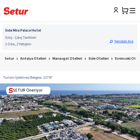
Side Mira Palace Hotel
Giriş - Çıkış Tarihleri
Yeniden Ara
1 Oda, 2 Yetişkin
Setur
Antalya Otelleri
Manavgat Otelleri
Side Otelleri
Evrenseki Otell
Turizm İşletmesi Belgesi
:
22797
SETUR Öneriyor