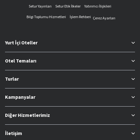
Setur Yayınları
Setur Etik İlkeler
Yatırımcı İlişkileri
Bilgi Toplumu Hizmetleri
İşlem Rehberi
Çerez Ayarları
Yurt İçi Oteller
Otel Temaları
Turlar
Kampanyalar
Diğer Hizmetlerimiz
İletişim