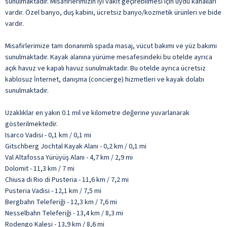
sunulmaktadır. Misafirlerimizin iyi vakit geçirebilmesi için uydu kanalları
vardır. Özel banyo, duş kabini, ücretsiz banyo/kozmetik ürünleri ve bide
vardır.
Misafirlerimize tam donanımlı spada masaj, vücut bakımı ve yüz bakımı
sunulmaktadır. Kayak alanına yürüme mesafesindeki bu otelde ayrıca
açık havuz ve kapalı havuz sunulmaktadır. Bu otelde ayrıca ücretsiz
kablosuz İnternet, danışma (concierge) hizmetleri ve kayak dolabı
sunulmaktadır.
Uzaklıklar en yakın 0.1 mil ve kilometre değerine yuvarlanarak
gösterilmektedir.
Isarco Vadisi - 0,1 km / 0,1 mi
Gitschberg Jochtal Kayak Alanı - 0,2 km / 0,1 mi
Val Altafossa Yürüyüş Alanı - 4,7 km / 2,9 mi
Dolomit - 11,3 km / 7 mi
Chiusa di Rio di Pusteria - 11,6 km / 7,2 mi
Pusteria Vadisi - 12,1 km / 7,5 mi
Bergbahn Teleferiği - 12,3 km / 7,6 mi
Nesselbahn Teleferiği - 13,4 km / 8,3 mi
Rodengo Kalesi - 13,9 km / 8,6 mi