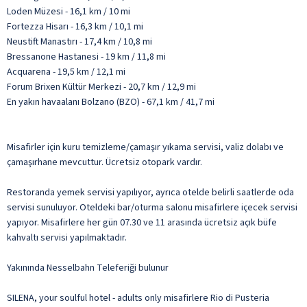
Loden Müzesi - 16,1 km / 10 mi
Fortezza Hisarı - 16,3 km / 10,1 mi
Neustift Manastırı - 17,4 km / 10,8 mi
Bressanone Hastanesi - 19 km / 11,8 mi
Acquarena - 19,5 km / 12,1 mi
Forum Brixen Kültür Merkezi - 20,7 km / 12,9 mi
En yakın havaalanı Bolzano (BZO) - 67,1 km / 41,7 mi
Misafirler için kuru temizleme/çamaşır yıkama servisi, valiz dolabı ve
çamaşırhane mevcuttur. Ücretsiz otopark vardır.
Restoranda yemek servisi yapılıyor, ayrıca otelde belirli saatlerde oda
servisi sunuluyor. Oteldeki bar/oturma salonu misafirlere içecek servisi
yapıyor. Misafirlere her gün 07.30 ve 11 arasında ücretsiz açık büfe
kahvaltı servisi yapılmaktadır.
Yakınında Nesselbahn Teleferiği bulunur
SILENA, your soulful hotel - adults only misafirlere Rio di Pusteria