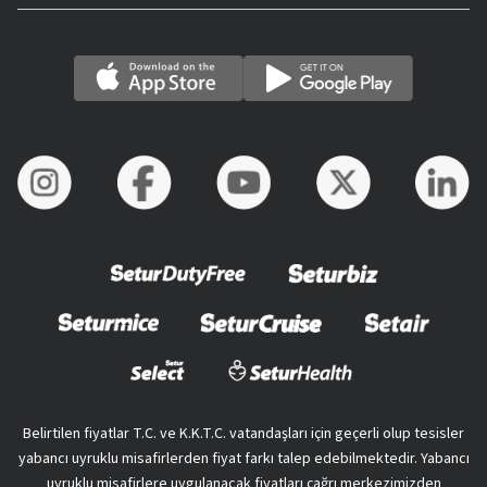
Belirtilen fiyatlar T.C. ve K.K.T.C. vatandaşları için geçerli olup tesisler
yabancı uyruklu misafirlerden fiyat farkı talep edebilmektedir. Yabancı
uyruklu misafirlere uygulanacak fiyatları çağrı merkezimizden