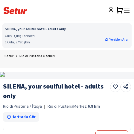
SILENA, your soulful hotel - adults only
Giriş - Çıkış Tarihleri
Yeniden Ara
1 Oda, 2 Yetişkin
Setur
Rio di Pusteria Otelleri
SILENA, your soulful hotel - adults
only
Rio di Pusteria / İtalya
|
Rio di Pusteria
Merkez:
6.8
km
Haritada Gör