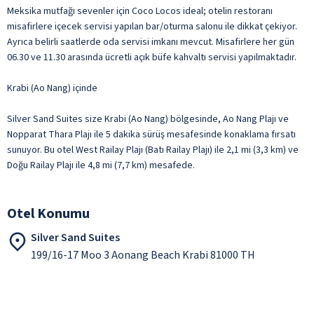
Meksika mutfağı sevenler için Coco Locos ideal; otelin restoranı
misafirlere içecek servisi yapılan bar/oturma salonu ile dikkat çekiyor.
Ayrıca belirli saatlerde oda servisi imkanı mevcut. Misafirlere her gün
06.30 ve 11.30 arasında ücretli açık büfe kahvaltı servisi yapılmaktadır.
Krabi (Ao Nang) içinde
Silver Sand Suites size Krabi (Ao Nang) bölgesinde, Ao Nang Plajı ve
Nopparat Thara Plajı ile 5 dakika sürüş mesafesinde konaklama fırsatı
sunuyor. Bu otel West Railay Plajı (Batı Railay Plajı) ile 2,1 mi (3,3 km) ve
Doğu Railay Plajı ile 4,8 mi (7,7 km) mesafede.
Otel Konumu
Silver Sand Suites
199/16-17 Moo 3 Aonang Beach Krabi 81000 TH