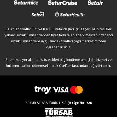
Belirtilen fiyatlar T.C. ve K.K.T.C. vatandaşları için geçerli olup tesisler
yabancı uyruklu misafirlerden fiyat farkı talep edebilmektedir. Yabancı
uyruklu misafirlere uygulanacak fiyatları çağrı merkezimizden
öğrenebilirsiniz.
Sitemizde yer alan tesis özellikleri bilgilendirme amaçlıdır, hizmet ve
kullanım saatleri dönemsel olarak Otel’ler tarafından değişitirilebilir.
SETUR SERVİS TURİSTİK A.Ş
Belge No: 728