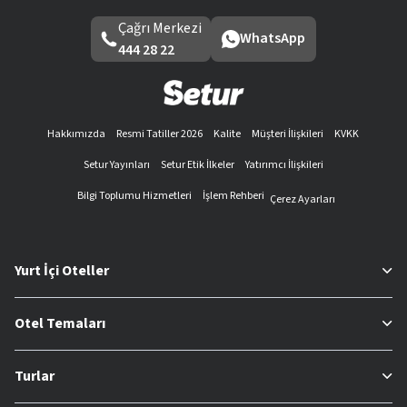
Çağrı Merkezi
WhatsApp
444 28 22
Hakkımızda
Resmi Tatiller 2026
Kalite
Müşteri İlişkileri
KVKK
Setur Yayınları
Setur Etik İlkeler
Yatırımcı İlişkileri
Bilgi Toplumu Hizmetleri
İşlem Rehberi
Çerez Ayarları
Yurt İçi Oteller
Otel Temaları
Turlar