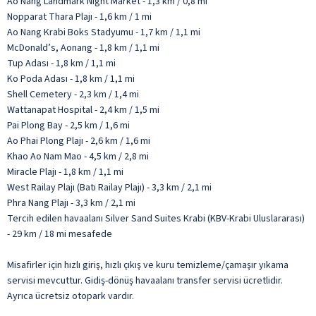
Ao Nang Landmark Night Market - 1,3 km / 0,8 mi
Nopparat Thara Plajı - 1,6 km / 1 mi
Ao Nang Krabi Boks Stadyumu - 1,7 km / 1,1 mi
McDonald’s, Aonang - 1,8 km / 1,1 mi
Tup Adası - 1,8 km / 1,1 mi
Ko Poda Adası - 1,8 km / 1,1 mi
Shell Cemetery - 2,3 km / 1,4 mi
Wattanapat Hospital - 2,4 km / 1,5 mi
Pai Plong Bay - 2,5 km / 1,6 mi
Ao Phai Plong Plajı - 2,6 km / 1,6 mi
Khao Ao Nam Mao - 4,5 km / 2,8 mi
Miracle Plajı - 1,8 km / 1,1 mi
West Railay Plajı (Batı Railay Plajı) - 3,3 km / 2,1 mi
Phra Nang Plajı - 3,3 km / 2,1 mi
Tercih edilen havaalanı Silver Sand Suites Krabi (KBV-Krabi Uluslararası)
- 29 km / 18 mi mesafede
Misafirler için hızlı giriş, hızlı çıkış ve kuru temizleme/çamaşır yıkama
servisi mevcuttur. Gidiş-dönüş havaalanı transfer servisi ücretlidir.
Ayrıca ücretsiz otopark vardır.