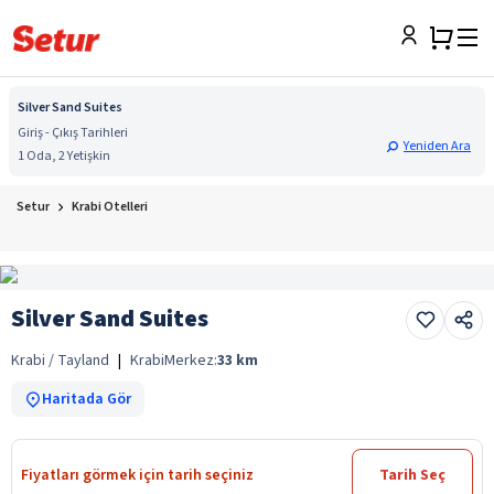
Silver Sand Suites
Giriş - Çıkış Tarihleri
Yeniden Ara
1 Oda, 2 Yetişkin
Setur
Krabi Otelleri
Silver Sand Suites
Krabi / Tayland
|
Krabi
Merkez:
33
km
Haritada Gör
Fiyatları görmek için tarih seçiniz
Tarih Seç