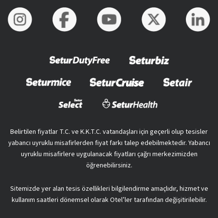
Belirtilen fiyatlar T.C. ve K.K.T.C. vatandaşları için geçerli olup tesisler
yabancı uyruklu misafirlerden fiyat farkı talep edebilmektedir. Yabancı
uyruklu misafirlere uygulanacak fiyatları çağrı merkezimizden
öğrenebilirsiniz.
Sitemizde yer alan tesis özellikleri bilgilendirme amaçlıdır, hizmet ve
kullanım saatleri dönemsel olarak Otel’ler tarafından değişitirilebilir.