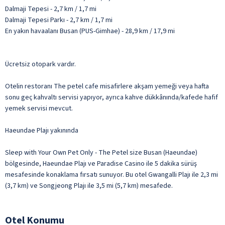
Dalmaji Tepesi - 2,7 km / 1,7 mi
Dalmaji Tepesi Parkı - 2,7 km / 1,7 mi
En yakın havaalanı Busan (PUS-Gimhae) - 28,9 km / 17,9 mi
Ücretsiz otopark vardır.
Otelin restoranı The petel cafe misafirlere akşam yemeği veya hafta
sonu geç kahvaltı servisi yapıyor, ayrıca kahve dükkânında/kafede hafif
yemek servisi mevcut.
Haeundae Plajı yakınında
Sleep with Your Own Pet Only - The Petel size Busan (Haeundae)
bölgesinde, Haeundae Plajı ve Paradise Casino ile 5 dakika sürüş
mesafesinde konaklama fırsatı sunuyor. Bu otel Gwangalli Plajı ile 2,3 mi
(3,7 km) ve Songjeong Plajı ile 3,5 mi (5,7 km) mesafede.
Otel Konumu