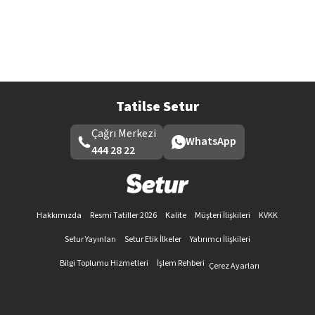
Tatilse Setur
Çağrı Merkezi
WhatsApp
444 28 22
Hakkımızda
Resmi Tatiller 2026
Kalite
Müşteri İlişkileri
KVKK
Setur Yayınları
Setur Etik İlkeler
Yatırımcı İlişkileri
Bilgi Toplumu Hizmetleri
İşlem Rehberi
Çerez Ayarları