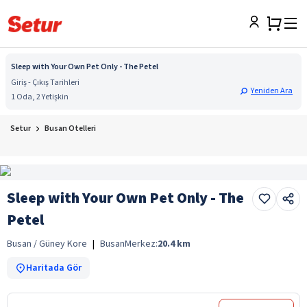
Sleep with Your Own Pet Only - The Petel
Giriş - Çıkış Tarihleri
Yeniden Ara
1 Oda, 2 Yetişkin
Setur
Busan Otelleri
Sleep with Your Own Pet Only - The
Petel
Busan / Güney Kore
|
Busan
Merkez:
20.4
km
Haritada Gör