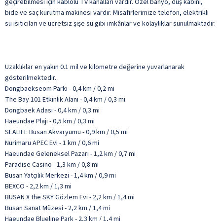
geçirebilmesi için kablolu TV kanalları vardır. Özel banyo, duş kabini,
bide ve saç kurutma makinesi vardır. Misafirlerimize telefon, elektrikli
su ısıtıcıları ve ücretsiz şişe su gibi imkânlar ve kolaylıklar sunulmaktadır.
Uzaklıklar en yakın 0.1 mil ve kilometre değerine yuvarlanarak
gösterilmektedir.
Dongbaekseom Parkı - 0,4 km / 0,2 mi
The Bay 101 Etkinlik Alanı - 0,4 km / 0,3 mi
Dongbaek Adası - 0,4 km / 0,3 mi
Haeundae Plajı - 0,5 km / 0,3 mi
SEALIFE Busan Akvaryumu - 0,9 km / 0,5 mi
Nurimaru APEC Evi - 1 km / 0,6 mi
Haeundae Geleneksel Pazarı - 1,2 km / 0,7 mi
Paradise Casino - 1,3 km / 0,8 mi
Busan Yatçılık Merkezi - 1,4 km / 0,9 mi
BEXCO - 2,2 km / 1,3 mi
BUSAN X the SKY Gözlem Evi - 2,2 km / 1,4 mi
Busan Sanat Müzesi - 2,2 km / 1,4 mi
Haeundae Blueline Park - 2,3 km / 1,4 mi