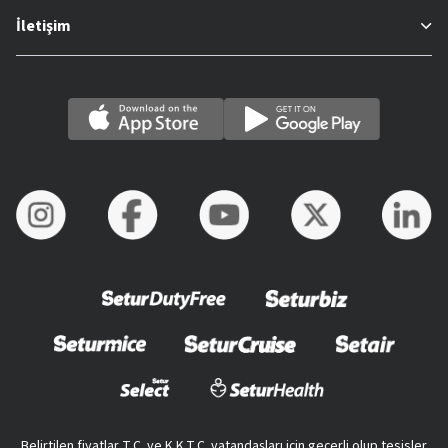
İletişim
Belirtilen fiyatlar T.C. ve K.K.T.C. vatandaşları için geçerli olup tesisler