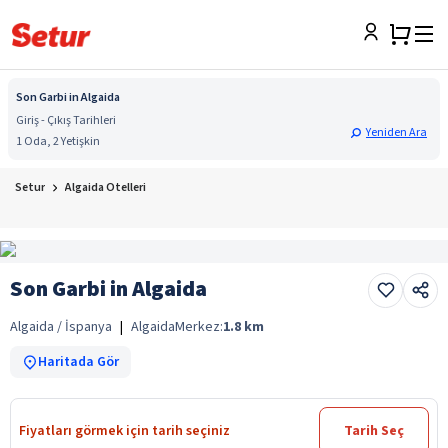
Son Garbi in Algaida
Giriş - Çıkış Tarihleri
Yeniden Ara
1 Oda, 2 Yetişkin
Setur
Algaida Otelleri
Son Garbi in Algaida
Algaida / İspanya
|
Algaida
Merkez:
1.8
km
Haritada Gör
Fiyatları görmek için tarih seçiniz
Tarih Seç