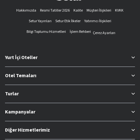
Hakkımızda
Resmi Tatiller 2026
Kalite
Müşteri İlişkileri
KVKK
Setur Yayınları
Setur Etik İlkeler
Yatırımcı İlişkileri
Bilgi Toplumu Hizmetleri
İşlem Rehberi
Çerez Ayarları
Yurt İçi Oteller
Otel Temaları
Turlar
Kampanyalar
Diğer Hizmetlerimiz