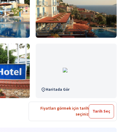
Haritada Gör
Fiyatları görmek için tarih
Tarih Seç
seçiniz