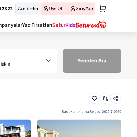
 28 22
Acenteler
Üye Ol
Giriş Yap
mpanyalar
Yaz Fırsatları
SeturKids
ı
Yeniden Ara
tişkin
Basit Konaklama Belgesi
:
2022-7-0920