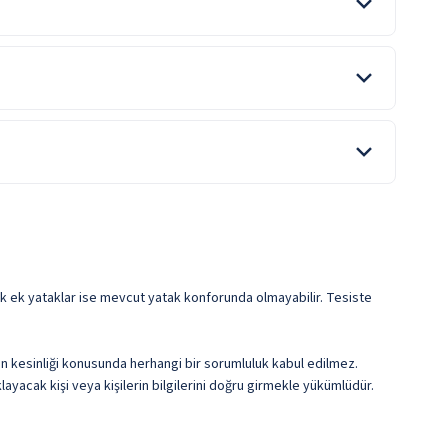
ondurma
ze Sıkılmış Meyve Suları
Doktor
rli Alkollü İçecek
Hemşire
ile belirtilen özellikler ücretlidir.
ile belirtilen özellikler ücretlidir.
ile belirtilen özellikler ücretlidir.
cek ek yataklar ise mevcut yatak konforunda olmayabilir. Tesiste
erin kesinliği konusunda herhangi bir sorumluluk kabul edilmez.
ayacak kişi veya kişilerin bilgilerini doğru girmekle yükümlüdür.