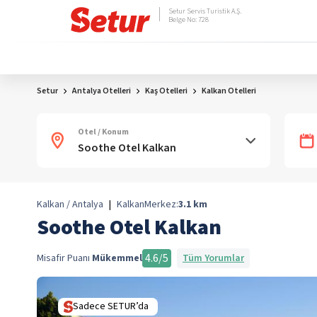
Setur Servis Turistik A.Ş.
Belge No: 728
Setur
Antalya Otelleri
Kaş Otelleri
Kalkan Otelleri
Otel / Konum
Kalkan / Antalya
|
Kalkan
Merkez:
3.1
km
Soothe Otel Kalkan
4.6
/5
Misafir Puanı
Mükemmel
Tüm Yorumlar
Sadece SETUR’da