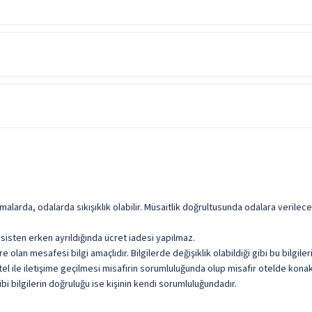
 Tesiste alınan diğer yiyecek ve içecekler ücretlidir.
Açık Restoran
D
Şişeli İçecekler
Ta
Çamaşırhane
Yabancı Alkollü İçecek
Ye
Genel Alan Wifi
Uyandırma Servisi
Oyun Bahçesi
malarda, odalarda sıkışıklık olabilir. Müsaitlik doğrultusunda odalara verile
sisten erken ayrıldığında ücret iadesi yapılmaz.
olan mesafesi bilgi amaçlıdır. Bilgilerde değişiklik olabildiği gibi bu bilgil
l ile iletişime geçilmesi misafirin sorumluluğunda olup misafir otelde konakl
i bilgilerin doğruluğu ise kişinin kendi sorumluluğundadır.