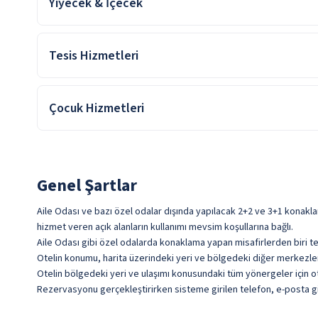
Yiyecek & İçecek
Konsept:
Oda Kahvaltı konaklamalarda; sabah kahvaltısı konsepte dahildir.
Tesis Hizmetleri
A La Carte Restoran
Kapalı Restoran
Araç Kiralama
Çocuk Hizmetleri
Türk Kahvesi
Emanet Kasa
Transfer Servisi
Çocuk Havuzu
Genel Şartlar
Aile Odası ve bazı özel odalar dışında yapılacak 2+2 ve 3+1 konakla
hizmet veren açık alanların kullanımı mevsim koşullarına bağlı.
Aile Odası gibi özel odalarda konaklama yapan misafirlerden biri te
Otelin konumu, harita üzerindeki yeri ve bölgedeki diğer merkezlere 
Otelin bölgedeki yeri ve ulaşımı konusundaki tüm yönergeler için ote
Rezervasyonu gerçekleştirirken sisteme girilen telefon, e-posta gib