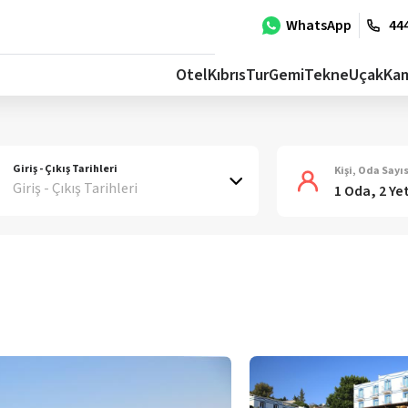
WhatsApp
444
Otel
Kıbrıs
Tur
Gemi
Tekne
Uçak
Ka
Giriş - Çıkış Tarihleri
Kişi, Oda Sayıs
Giriş - Çıkış Tarihleri
1 Oda, 2 Ye