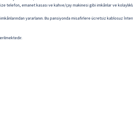
imize telefon, emanet kasası ve kahve/çay makinesi gibi imkânlar ve kolaylıkl
me imkânlarından yararlanın. Bu pansiyonda misafirlere ücretsiz kablosuz İnte
erilmektedir.