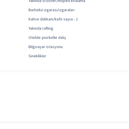
Yakında scooter/moped kiralama
Barbekü ızgarası/ızgaraları
Kahve dükkanı/kafe sayısı - 1
Yakında rafting
Otelde şnorkelle dalış
Bilgisayar istasyonu
Sineklikler