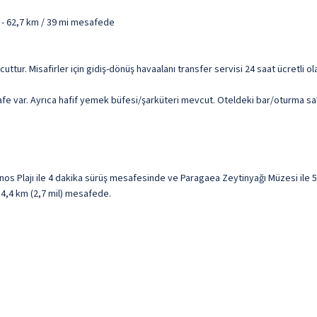
 - 62,7 km / 39 mi mesafede
evcuttur. Misafirler için gidiş-dönüş havaalanı transfer servisi 24 saat ücretl
 var. Ayrıca hafif yemek büfesi/şarküteri mevcut. Oteldeki bar/oturma salon
chnos Plajı ile 4 dakika sürüş mesafesinde ve Paragaea Zeytinyağı Müzesi il
e 4,4 km (2,7 mil) mesafede.