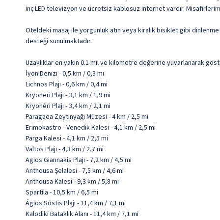
inç LED televizyon ve ücretsiz kablosuz internet vardır. Misafirler
Oteldeki masaj ile yorgunluk atın veya kiralık bisiklet gibi dinlen
desteği sunulmaktadır.
Uzaklıklar en yakın 0.1 mil ve kilometre değerine yuvarlanarak göst
İyon Denizi - 0,5 km / 0,3 mi
Lichnos Plajı - 0,6 km / 0,4 mi
Kryoneri Plajı - 3,1 km / 1,9 mi
Kryonéri Plajı - 3,4 km / 2,1 mi
Paragaea Zeytinyağı Müzesi - 4 km / 2,5 mi
Erimokastro - Venedik Kalesi - 4,1 km / 2,5 mi
Parga Kalesi - 4,1 km / 2,5 mi
Valtos Plajı - 4,3 km / 2,7 mi
Agios Giannakis Plajı - 7,2 km / 4,5 mi
Anthousa Şelalesi - 7,5 km / 4,6 mi
Anthousa Kalesi - 9,3 km / 5,8 mi
Spartíla - 10,5 km / 6,5 mi
Ágios Sóstis Plajı - 11,4 km / 7,1 mi
Kalodiki Bataklık Alanı - 11,4 km / 7,1 mi