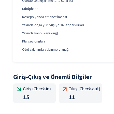
Otelde tek kişilik motorlu su aracı
Kütüphane
Resepsiyonda emanet kasası
Yakında doğa yürüyüşü/bisiklet parkurları
Yakında kano (kayaking)
Plaj şezlongları
Otel yakınında at binme olanağı
Giriş-Çıkış ve Önemli Bilgiler
Giriş (Check-in)
Çıkış (Check-out)
15
11