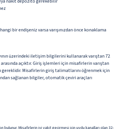
eya nakit depozito gerekebilir
mez
rhangi bir endişeniz varsa varışınızdan önce konaklama
nın üzerindeki iletişim bilgilerini kullanarak varıştan 72
asında açıktır. Giriş işlemleri için misafirlerin varıştan
ereklidir. Misafirlerin giriş talimatlarını öğrenmek için
ndan sağlanan bilgiler, otomatik çeviri araçları
ulunur. Misafirlerin iyi vakit geçirmesi için uydu kanalları olan 32-