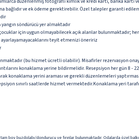
umlarca düzenlenmiş fotoğraflı kimlik ve kredi kartı, banka kartı v
na bağlıdır ve ek ödeme gerektirebilir. Özel talepler garanti edile
dir
a yangın söndürücü yer almaktadır
çocuklar için uygun olmayabilecek açık alanlar bulunmaktadır; he
p ayarlayamayacaklarını teyit etmenizi öneririz
r
nmaktadır (bu hizmet ücretli olabilir). Misafirler rezervasyon onayı
tılarını konaklama yerine bildirmelidir. Resepsiyon her gün 8 - 22 ar
arak konaklama yerini araması ve gerekli düzenlemeleri yaptırması g
psiyon sınırlı saatlerde hizmet vermektedir.Konaklama yeri tarafı
 tam boy buzdolabı/dondurucu ve fırınlar bulunmaktadır. Odalarda özel balkon b