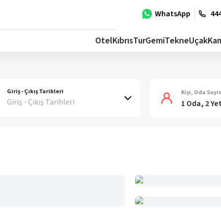
WhatsApp
444
Otel
Kıbrıs
Tur
Gemi
Tekne
Uçak
Ka
Giriş - Çıkış Tarihleri
Kişi, Oda Sayıs
Giriş - Çıkış Tarihleri
1 Oda, 2 Ye