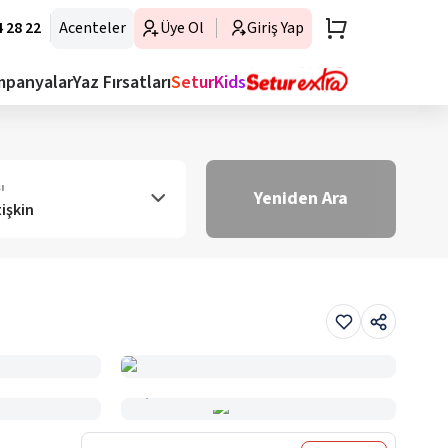
 28 22
Acenteler
Üye Ol
Giriş Yap
mpanyalar
Yaz Fırsatları
SeturKids
ı
Yeniden Ara
tişkin
Haritada Gör