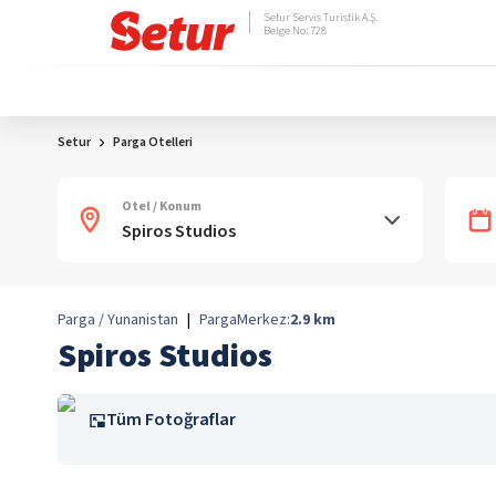
Setur Servis Turistik A.Ş.
Belge No: 728
Setur
Parga Otelleri
Otel / Konum
Parga / Yunanistan
|
Parga
Merkez:
2.9
km
Spiros Studios
Tüm Fotoğraflar