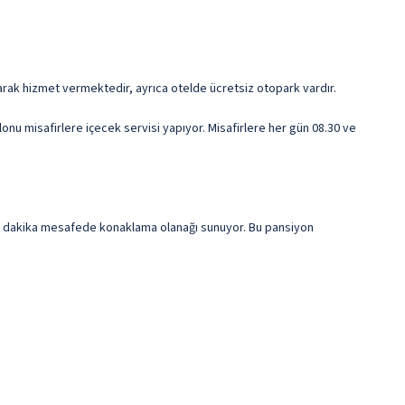
i olarak hizmet vermektedir, ayrıca otelde ücretsiz otopark vardır.
u misafirlere içecek servisi yapıyor. Misafirlere her gün 08.30 ve
e 5 dakika mesafede konaklama olanağı sunuyor. Bu pansiyon