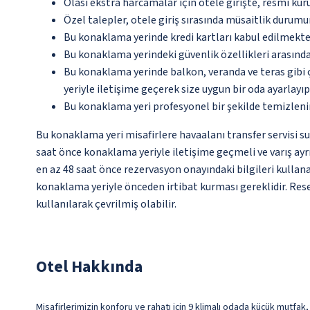
Olası ekstra harcamalar için otele girişte, resmi kur
Özel talepler, otele giriş sırasında müsaitlik durumu
Bu konaklama yerinde kredi kartları kabul edilmekte
Bu konaklama yerindeki güvenlik özellikleri arasınd
Bu konaklama yerinde balkon, veranda ve teras gibi 
yeriyle iletişime geçerek size uygun bir oda ayarlayı
Bu konaklama yeri profesyonel bir şekilde temizleni
Bu konaklama yeri misafirlere havaalanı transfer servisi su
saat önce konaklama yeriyle iletişime geçmeli ve varış ayrın
en az 48 saat önce rezervasyon onayındaki bilgileri kullan
konaklama yeriyle önceden irtibat kurması gereklidir. Rese
kullanılarak çevrilmiş olabilir.
Otel Hakkında
Misafirlerimizin konforu ve rahatı için 9 klimalı odada küçük mutfak,