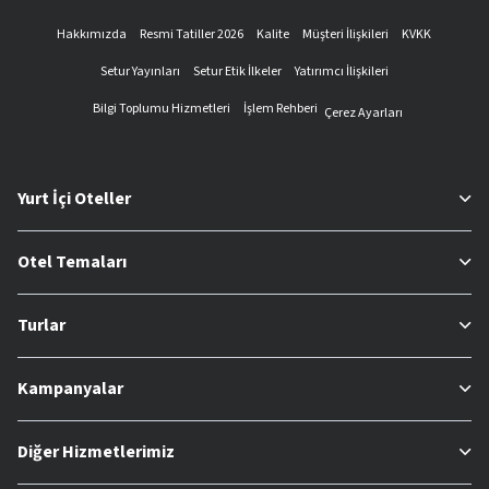
Hakkımızda
Resmi Tatiller 2026
Kalite
Müşteri İlişkileri
KVKK
Setur Yayınları
Setur Etik İlkeler
Yatırımcı İlişkileri
Bilgi Toplumu Hizmetleri
İşlem Rehberi
Çerez Ayarları
Yurt İçi Oteller
Otel Temaları
Turlar
Kampanyalar
Diğer Hizmetlerimiz