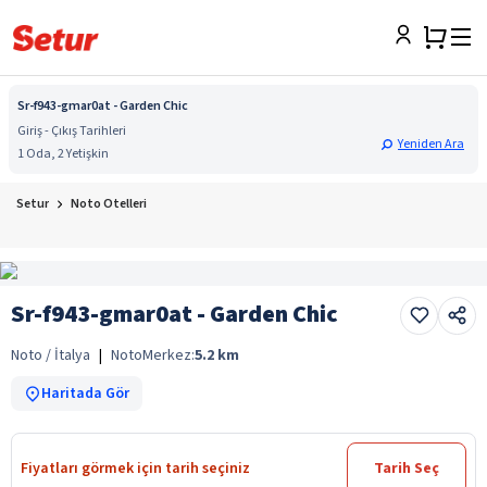
Sr-f943-gmar0at - Garden Chic
Giriş - Çıkış Tarihleri
Yeniden Ara
1 Oda, 2 Yetişkin
Setur
Noto Otelleri
Sr-f943-gmar0at - Garden Chic
Noto / İtalya
|
Noto
Merkez:
5.2
km
Haritada Gör
Fiyatları görmek için tarih seçiniz
Tarih Seç