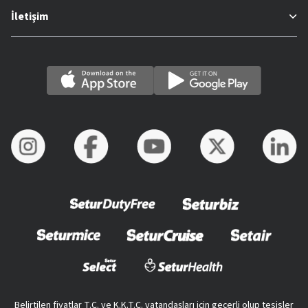
İletişim
Belirtilen fiyatlar T.C. ve K.K.T.C. vatandaşları için geçerli olup tesisler