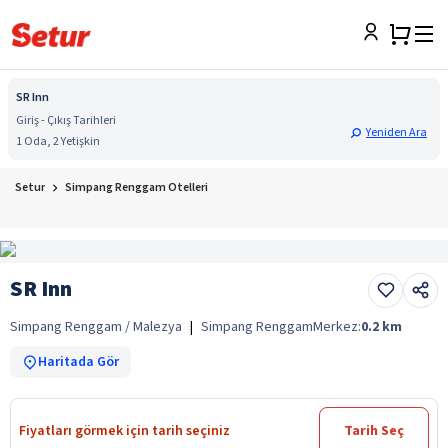
SR Inn
Giriş - Çıkış Tarihleri
Yeniden Ara
1 Oda, 2 Yetişkin
Setur
Simpang Renggam Otelleri
SR Inn
Simpang Renggam / Malezya
|
Simpang Renggam
Merkez:
0.2
km
Haritada Gör
Fiyatları görmek için tarih seçiniz
Tarih Seç