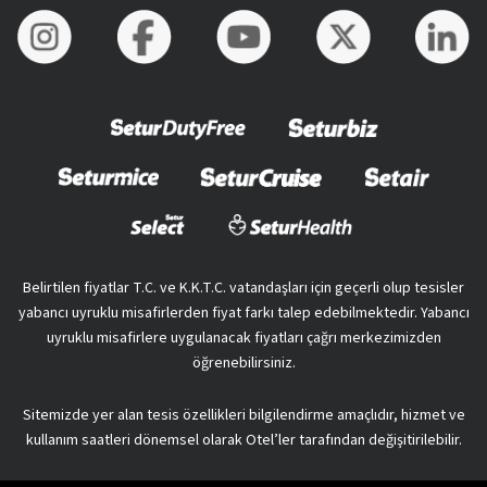
Belirtilen fiyatlar T.C. ve K.K.T.C. vatandaşları için geçerli olup tesisler
yabancı uyruklu misafirlerden fiyat farkı talep edebilmektedir. Yabancı
uyruklu misafirlere uygulanacak fiyatları çağrı merkezimizden
öğrenebilirsiniz.
Sitemizde yer alan tesis özellikleri bilgilendirme amaçlıdır, hizmet ve
kullanım saatleri dönemsel olarak Otel’ler tarafından değişitirilebilir.