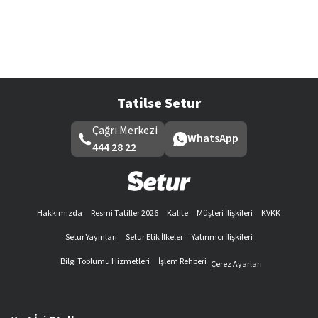
Tatilse Setur
Çağrı Merkezi
WhatsApp
444 28 22
Hakkımızda
Resmi Tatiller 2026
Kalite
Müşteri İlişkileri
KVKK
Setur Yayınları
Setur Etik İlkeler
Yatırımcı İlişkileri
Bilgi Toplumu Hizmetleri
İşlem Rehberi
Çerez Ayarları