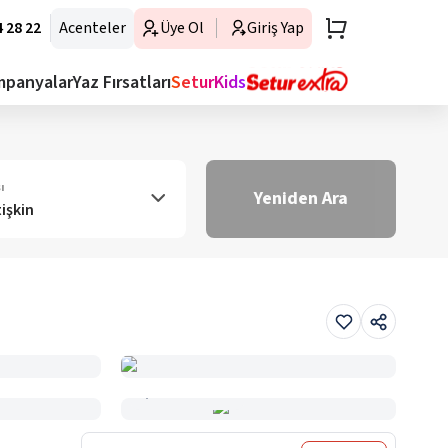
 28 22
Acenteler
Üye Ol
Giriş Yap
mpanyalar
Yaz Fırsatları
SeturKids
ı
Yeniden Ara
tişkin
Haritada Gör