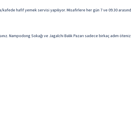
afede hafif yemek servisi yapılıyor. Misafirlere her gün 7 ve 09.30 arasında 
ız. Nampodong Sokağı ve Jagalchi Balık Pazarı sadece birkaç adım ötenizde o