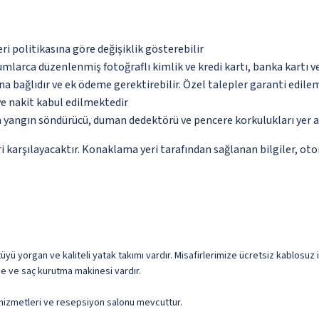
eri politikasına göre değişiklik gösterebilir
umlarca düzenlenmiş fotoğraflı kimlik ve kredi kartı, banka kartı v
na bağlıdır ve ek ödeme gerektirebilir. Özel talepler garanti edile
ve nakit kabul edilmektedir
a yangın söndürücü, duman dedektörü ve pencere korkulukları yer 
 karşılayacaktır. Konaklama yeri tarafından sağlanan bilgiler, otoma
 yorgan ve kaliteli yatak takımı vardır. Misafirlerimize ücretsiz kablosuz int
de ve saç kurutma makinesi vardır.
) hizmetleri ve resepsiyon salonu mevcuttur.