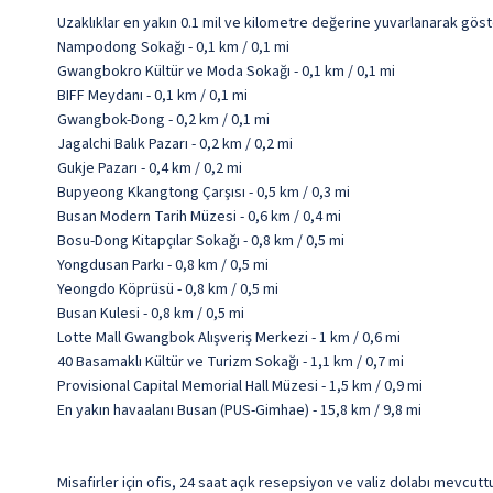
Uzaklıklar en yakın 0.1 mil ve kilometre değerine yuvarlanarak göst
Nampodong Sokağı - 0,1 km / 0,1 mi
Gwangbokro Kültür ve Moda Sokağı - 0,1 km / 0,1 mi
BIFF Meydanı - 0,1 km / 0,1 mi
Gwangbok-Dong - 0,2 km / 0,1 mi
Jagalchi Balık Pazarı - 0,2 km / 0,2 mi
Gukje Pazarı - 0,4 km / 0,2 mi
Bupyeong Kkangtong Çarşısı - 0,5 km / 0,3 mi
Busan Modern Tarih Müzesi - 0,6 km / 0,4 mi
Bosu-Dong Kitapçılar Sokağı - 0,8 km / 0,5 mi
Yongdusan Parkı - 0,8 km / 0,5 mi
Yeongdo Köprüsü - 0,8 km / 0,5 mi
Busan Kulesi - 0,8 km / 0,5 mi
Lotte Mall Gwangbok Alışveriş Merkezi - 1 km / 0,6 mi
40 Basamaklı Kültür ve Turizm Sokağı - 1,1 km / 0,7 mi
Provisional Capital Memorial Hall Müzesi - 1,5 km / 0,9 mi
En yakın havaalanı Busan (PUS-Gimhae) - 15,8 km / 9,8 mi
Misafirler için ofis, 24 saat açık resepsiyon ve valiz dolabı mevcuttu