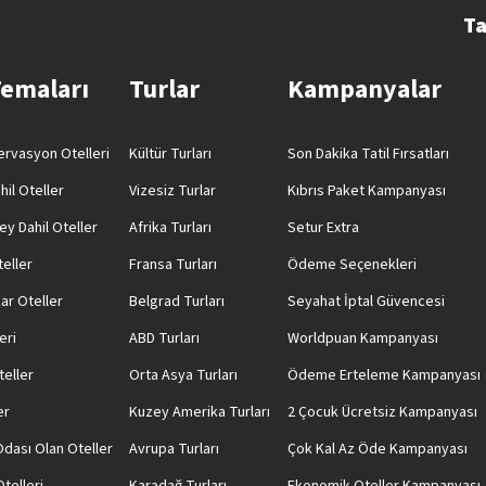
Ta
Temaları
Turlar
Kampanyalar
rvasyon Otelleri
Kültür Turları
Son Dakika Tatil Fırsatları
hil Oteller
Vizesiz Turlar
Kıbrıs Paket Kampanyası
ey Dahil Oteller
Afrika Turları
Setur Extra
teller
Fransa Turları
Ödeme Seçenekleri
ar Oteller
Belgrad Turları
Seyahat İptal Güvencesi
eri
ABD Turları
Worldpuan Kampanyası
teller
Orta Asya Turları
Ödeme Erteleme Kampanyası
er
Kuzey Amerika Turları
2 Çocuk Ücretsiz Kampanyası
 Odası Olan Oteller
Avrupa Turları
Çok Kal Az Öde Kampanyası