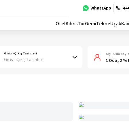
WhatsApp
444
Otel
Kıbrıs
Tur
Gemi
Tekne
Uçak
Ka
Giriş - Çıkış Tarihleri
Kişi, Oda Sayıs
Giriş - Çıkış Tarihleri
1 Oda, 2 Ye