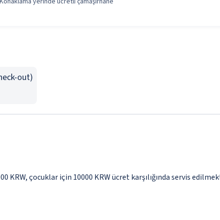
Konaklama yerinde ücretli çamaşırhane
Check-out)
5000 KRW, çocuklar için 10000 KRW ücret karşılığında servis edilmek