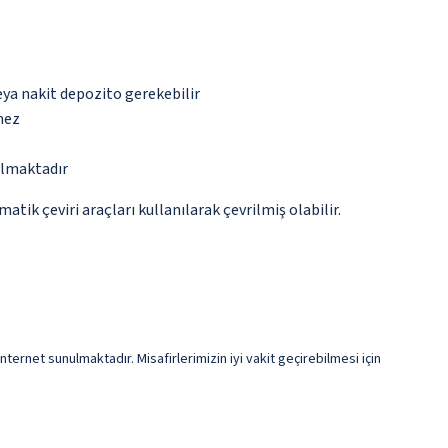
eya nakit depozito gerekebilir
mez
almaktadır
tik çeviri araçları kullanılarak çevrilmiş olabilir.
ernet sunulmaktadır. Misafirlerimizin iyi vakit geçirebilmesi için