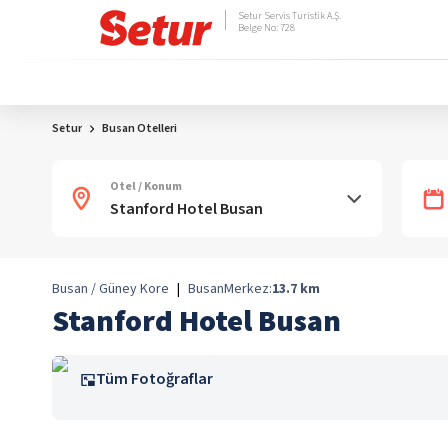
Setur Servis Turistik A.Ş.
Belge No: 728
Setur
Busan Otelleri
Otel / Konum
Busan / Güney Kore
|
Busan
Merkez:
13.7
km
Stanford Hotel Busan
Tüm Fotoğraflar