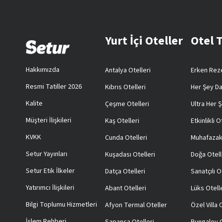
Yurt İçi Oteller
Otel 
Hakkımızda
Antalya Otelleri
Erken Reze
Resmi Tatiller 2026
Kıbrıs Otelleri
Her Şey Da
Kalite
Çeşme Otelleri
Ultra Her Ş
Müşteri İlişkileri
Kaş Otelleri
Etkinlikli O
KVKK
Cunda Otelleri
Muhafazak
Setur Yayınları
Kuşadası Otelleri
Doğa Otell
Setur Etik İlkeler
Datça Otelleri
Sanatçılı O
Yatırımcı İlişkileri
Abant Otelleri
Lüks Otell
Bilgi Toplumu Hizmetleri
Afyon Termal Oteller
Özel Villa
İşlem Rehberi