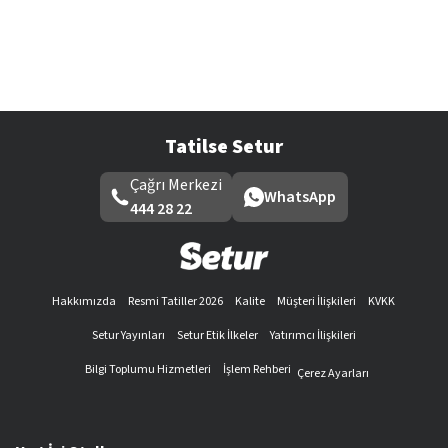
Tatilse Setur
Çağrı Merkezi
WhatsApp
444 28 22
Hakkımızda
Resmi Tatiller 2026
Kalite
Müşteri İlişkileri
KVKK
Setur Yayınları
Setur Etik İlkeler
Yatırımcı İlişkileri
Bilgi Toplumu Hizmetleri
İşlem Rehberi
Çerez Ayarları