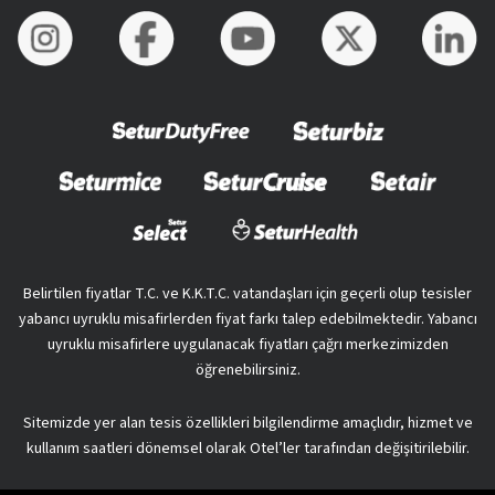
Belirtilen fiyatlar T.C. ve K.K.T.C. vatandaşları için geçerli olup tesisler
yabancı uyruklu misafirlerden fiyat farkı talep edebilmektedir. Yabancı
uyruklu misafirlere uygulanacak fiyatları çağrı merkezimizden
öğrenebilirsiniz.
Sitemizde yer alan tesis özellikleri bilgilendirme amaçlıdır, hizmet ve
kullanım saatleri dönemsel olarak Otel’ler tarafından değişitirilebilir.