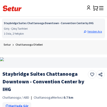
Staybridge Suites Chattanooga Downtown - Convention Center by IHG
Giriş - Çıkış Tarihleri
Yeniden Ara
1 Oda, 2 Yetişkin
Setur
Chattanooga Otelleri
Staybridge Suites Chattanooga
Downtown - Convention Center by
IHG
Chattanooga / ABD
|
Chattanooga
Merkez:
0.7
km
Haritada Gör