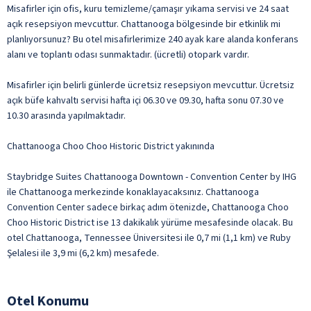
Misafirler için ofis, kuru temizleme/çamaşır yıkama servisi ve 24 saat
açık resepsiyon mevcuttur. Chattanooga bölgesinde bir etkinlik mi
planlıyorsunuz? Bu otel misafirlerimize 240 ayak kare alanda konferans
alanı ve toplantı odası sunmaktadır. (ücretli) otopark vardır.
Misafirler için belirli günlerde ücretsiz resepsiyon mevcuttur. Ücretsiz
açık büfe kahvaltı servisi hafta içi 06.30 ve 09.30, hafta sonu 07.30 ve
10.30 arasında yapılmaktadır.
Chattanooga Choo Choo Historic District yakınında
Staybridge Suites Chattanooga Downtown - Convention Center by IHG
ile Chattanooga merkezinde konaklayacaksınız. Chattanooga
Convention Center sadece birkaç adım ötenizde, Chattanooga Choo
Choo Historic District ise 13 dakikalık yürüme mesafesinde olacak. Bu
otel Chattanooga, Tennessee Üniversitesi ile 0,7 mi (1,1 km) ve Ruby
Şelalesi ile 3,9 mi (6,2 km) mesafede.
Otel Konumu