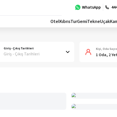
WhatsApp
444
Otel
Kıbrıs
Tur
Gemi
Tekne
Uçak
Ka
Giriş - Çıkış Tarihleri
Kişi, Oda Sayıs
Giriş - Çıkış Tarihleri
1 Oda, 2 Ye