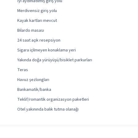
İyi aydınlatılmış giriş yolu
Merdivensiz giriş yolu
Kayak kartları mevcut
Bilardo masası
24 saat açık resepsiyon
Sigara içilmeyen konaklama yeri
Yakında doğa yürüyüşü/bisiklet parkurları
Teras
Havuz şezlongları
Bankamatik/banka
Teklif/romantik organizasyon paketleri
Otel yakınında balık tutma olanağı