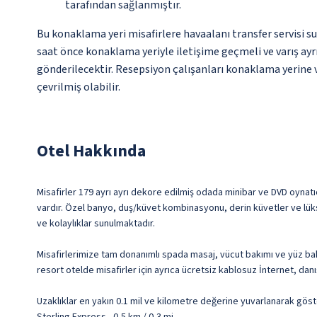
tarafından sağlanmıştır.
Bu konaklama yeri misafirlere havaalanı transfer servisi su
saat önce konaklama yeriyle iletişime geçmeli ve varış ayrın
gönderilecektir. Resepsiyon çalışanları konaklama yerine va
çevrilmiş olabilir.
Otel Hakkında
Misafirler 179 ayrı ayrı dekore edilmiş odada minibar ve DVD oynatıcı 
vardır. Özel banyo, duş/küvet kombinasyonu, derin küvetler ve lüks
ve kolaylıklar sunulmaktadır.
Misafirlerimize tam donanımlı spada masaj, vücut bakımı ve yüz ba
resort otelde misafirler için ayrıca ücretsiz kablosuz İnternet, dan
Uzaklıklar en yakın 0.1 mil ve kilometre değerine yuvarlanarak göst