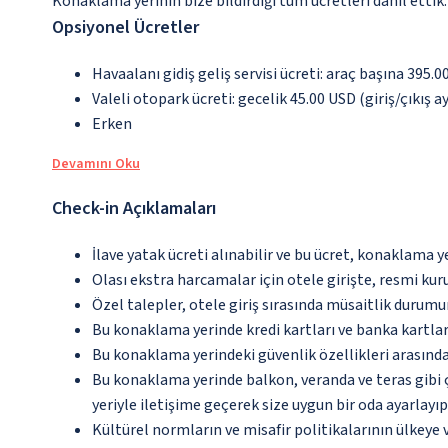
Konaklama yerinin bize bildirdiği tüm ücretleri dâhil ettik.
Opsiyonel Ücretler
Havaalanı gidiş geliş servisi ücreti: araç başına 395.
Valeli otopark ücreti: gecelik 45.00 USD (giriş/çıkış ayr
Erken
Devamını Oku
Check-in Açıklamaları
İlave yatak ücreti alınabilir ve bu ücret, konaklama y
Olası ekstra harcamalar için otele girişte, resmi kur
Özel talepler, otele giriş sırasında müsaitlik durumu
Bu konaklama yerinde kredi kartları ve banka kartlar
Bu konaklama yerindeki güvenlik özellikleri arasın
Bu konaklama yerinde balkon, veranda ve teras gibi 
yeriyle iletişime geçerek size uygun bir oda ayarlayı
Kültürel normların ve misafir politikalarının ülkeye