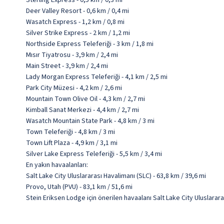
Sterling Express - 0,5 km / 0,3 mi
Deer Valley Resort - 0,6 km / 0,4 mi
Wasatch Express - 1,2 km / 0,8 mi
Silver Strike Express - 2 km / 1,2 mi
Northside Express Teleferiği - 3 km / 1,8 mi
Mısır Tiyatrosu - 3,9 km / 2,4 mi
Main Street - 3,9 km / 2,4 mi
Lady Morgan Express Teleferiği - 4,1 km / 2,5 mi
Park City Müzesi - 4,2 km / 2,6 mi
Mountain Town Olive Oil - 4,3 km / 2,7 mi
Kimball Sanat Merkezi - 4,4 km / 2,7 mi
Wasatch Mountain State Park - 4,8 km / 3 mi
Town Teleferiği - 4,8 km / 3 mi
Town Lift Plaza - 4,9 km / 3,1 mi
Silver Lake Express Teleferiği - 5,5 km / 3,4 mi
En yakın havaalanları:
Salt Lake City Uluslararası Havalimanı (SLC) - 63,8 km / 39,6 mi
Provo, Utah (PVU) - 83,1 km / 51,6 mi
Stein Eriksen Lodge için önerilen havaalanı Salt Lake City Uluslarara