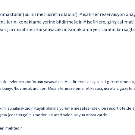
nmaktadır (bu hizmet ücretli olabilir). Misafirler rezervasyon onayı
tılarını konaklama yerine bildirmelidir. Misafirlere, giriş talimatl
rışta misafirleri karşılayacaktır. Konaklama yeri tarafından sağlan
ile evlerinin konforunu yaşayabilir. Misafirlerimizin iyi vakit geçirebilmesi iç
 banyo/kozmetik ürünleri. Misafirlerimize emanet kasası, ücretsiz gazete ser
kımı sunulmaktadır. Kayak alanına yürüme mesafesindeki bu resort otelde a
ışma (concierge) hizmetleri ve atari salonu/oyun odası vardır.
erilmektedir.