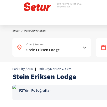
Setur Servis Turistik A.Ş.
Belge No: 728
Setur
Park City Otelleri
Otel / Konum
Park City / ABD
|
Park City
Merkez:
2.7
km
Stein Eriksen Lodge
Tüm Fotoğraflar