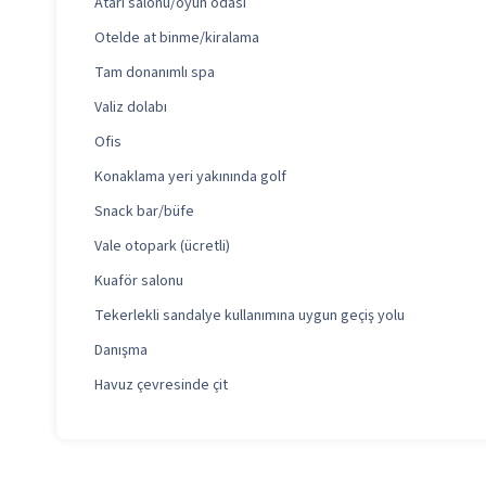
Atari salonu/oyun odası
Otelde at binme/kiralama
Tam donanımlı spa
Valiz dolabı
Ofis
Konaklama yeri yakınında golf
Snack bar/büfe
Vale otopark (ücretli)
Kuaför salonu
Tekerlekli sandalye kullanımına uygun geçiş yolu
Danışma
Havuz çevresinde çit