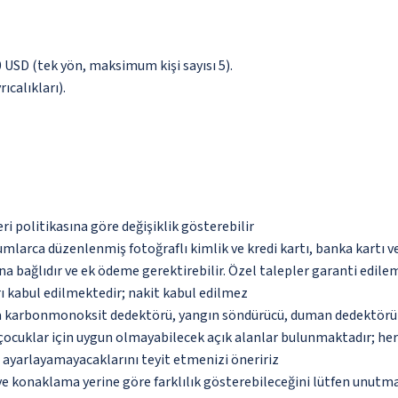
00 USD (tek yön, maksimum kişi sayısı 5).
ıcalıkları).
eri politikasına göre değişiklik gösterebilir
umlarca düzenlenmiş fotoğraflı kimlik ve kredi kartı, banka kartı v
na bağlıdır ve ek ödeme gerektirebilir. Özel talepler garanti edile
ı kabul edilmektedir; nakit kabul edilmez
da karbonmonoksit dedektörü, yangın söndürücü, duman dedektörü 
çocuklar için uygun olmayabilecek açık alanlar bulunmaktadır; he
p ayarlayamayacaklarını teyit etmenizi öneririz
 ve konaklama yerine göre farklılık gösterebileceğini lütfen unutm