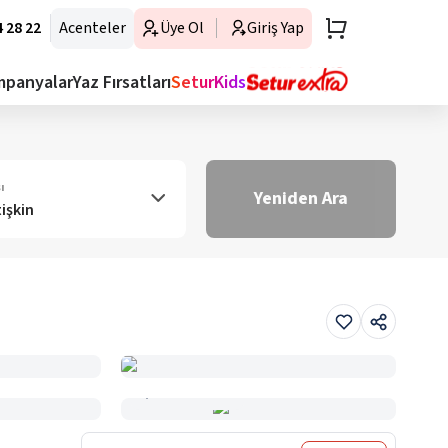
 28 22
Acenteler
Üye Ol
Giriş Yap
mpanyalar
Yaz Fırsatları
SeturKids
ı
Yeniden Ara
tişkin
Haritada Gör