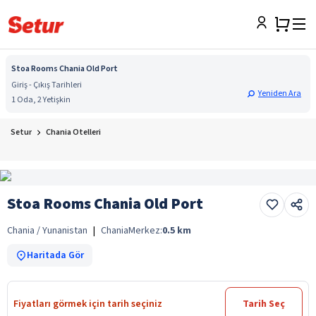
Stoa Rooms Chania Old Port
Giriş - Çıkış Tarihleri
Yeniden Ara
1 Oda, 2 Yetişkin
Setur
Chania Otelleri
Stoa Rooms Chania Old Port
Chania / Yunanistan
|
Chania
Merkez:
0.5
km
Haritada Gör
Fiyatları görmek için tarih seçiniz
Tarih Seç