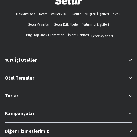
Hakkımızda
Resmi Tatiller 2026
Kalite
Müşteri İlişkileri
KVKK
Setur Yayınları
Setur Etik İlkeler
Yatırımcı İlişkileri
Bilgi Toplumu Hizmetleri
İşlem Rehberi
Çerez Ayarları
Yurt İçi Oteller
Otel Temaları
Turlar
Kampanyalar
Diğer Hizmetlerimiz