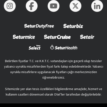
Belirtilen fiyatlar T.C. ve K.K.T.C. vatandaşları için geçerli olup tesisler
yabancı uyruklu misafirlerden fiyat farkı talep edebilmektedir. Yabancı
uyruklu misafirlere uygulanacak fiyatları çağrı merkezimizden
öğrenebilirsiniz.
Sitemizde yer alan tesis özellikleri bilgilendirme amaçlıdır, hizmet ve
kullanım saatleri dönemsel olarak Otel’ler tarafından değişitirilebilir.