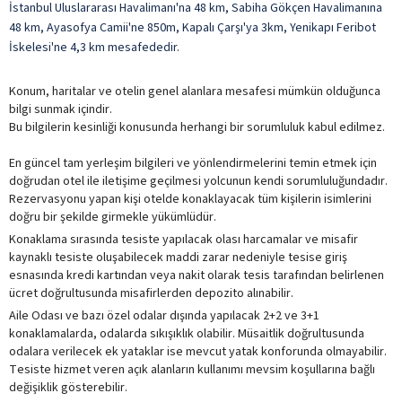
İstanbul Uluslararası Havalimanı'na 48 km,
Sabiha Gökçen Havalimanına
48 km,
Ayasofya Camii'ne 850m, Kapalı Çarşı'ya 3km, Yenikapı Feribot
İskelesi'ne 4,3 km mesafededir.
Konum, haritalar ve otelin genel alanlara mesafesi mümkün olduğunca
bilgi sunmak içindir.
Bu bilgilerin kesinliği konusunda herhangi bir sorumluluk kabul edilmez.
En güncel tam yerleşim bilgileri ve yönlendirmelerini temin etmek için
doğrudan otel ile iletişime geçilmesi yolcunun kendi sorumluluğundadır.
Rezervasyonu yapan kişi otelde konaklayacak tüm kişilerin isimlerini
doğru bir şekilde girmekle yükümlüdür.
Konaklama sırasında tesiste yapılacak olası harcamalar ve misafir
kaynaklı tesiste oluşabilecek maddi zarar nedeniyle tesise giriş
esnasında kredi kartından veya nakit olarak tesis tarafından belirlenen
ücret doğrultusunda misafirlerden depozito alınabilir.
Aile Odası ve bazı özel odalar dışında yapılacak 2+2 ve 3+1
konaklamalarda, odalarda sıkışıklık olabilir. Müsaitlik doğrultusunda
odalara verilecek ek yataklar ise mevcut yatak konforunda olmayabilir.
Tesiste hizmet veren açık alanların kullanımı mevsim koşullarına bağlı
değişiklik gösterebilir.