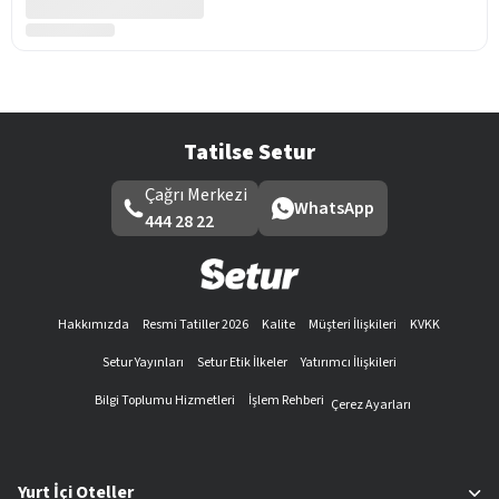
Tatilse Setur
Çağrı Merkezi
WhatsApp
444 28 22
Hakkımızda
Resmi Tatiller 2026
Kalite
Müşteri İlişkileri
KVKK
Setur Yayınları
Setur Etik İlkeler
Yatırımcı İlişkileri
Bilgi Toplumu Hizmetleri
İşlem Rehberi
Çerez Ayarları
Yurt İçi Oteller