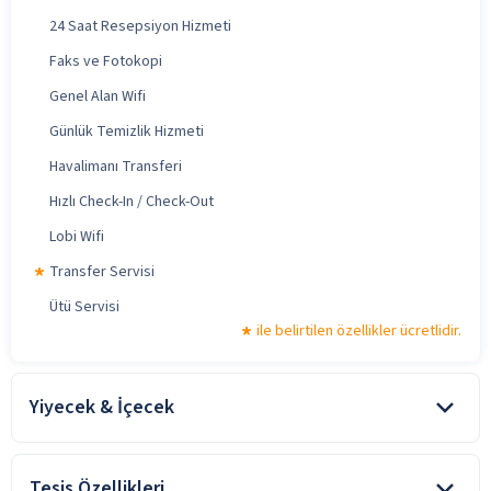
24 Saat Resepsiyon Hizmeti
Faks ve Fotokopi
Genel Alan Wifi
Günlük Temizlik Hizmeti
Havalimanı Transferi
Hızlı Check-In / Check-Out
Lobi Wifi
Transfer Servisi
Ütü Servisi
ile belirtilen özellikler ücretlidir.
Yiyecek & İçecek
Ekonomik, Standart ve Aile odalarımızda kahvaltı dahil, Çatı katı
Süiti, İki Yatak odalı Balkonlu Süit ve Delüxe Süite de kahvaltı
Tesis Özellikleri