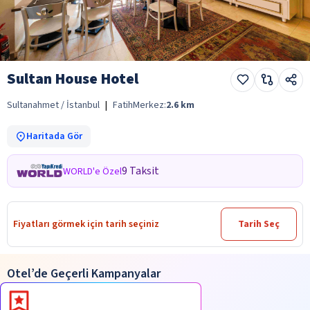
Sultan House Hotel
Sultanahmet / İstanbul
|
Fatih
Merkez:
2.6
km
Haritada Gör
9 Taksit
WORLD'e Özel
Fiyatları görmek için tarih seçiniz
Tarih Seç
Otel’de Geçerli Kampanyalar