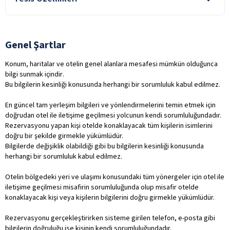
hariçtir.
Açık Büfe Kahvaltı
Aile Dostu
Bebek Sandalyesi
Alkolsüz Hizmet
Genel Şartlar
Kahvaltı Salonu
Asansör
Oda Servisi
Konum, haritalar ve otelin genel alanlara mesafesi mümkün olduğunca
Lobi
bilgi sunmak içindir.
Şişeli İçecekler
Bu bilgilerin kesinliği konusunda herhangi bir sorumluluk kabul edilmez.
Şehir Merkezi
Türk Kahvesi
Setur Öneriyor
En güncel tam yerleşim bilgileri ve yönlendirmelerini temin etmek için
Yerli Alkollü İçecek
doğrudan otel ile iletişime geçilmesi yolcunun kendi sorumluluğundadır.
Sürdürülebilir Turizm Sertifikası
ile belirtilen özellikler ücretlidir.
Rezervasyonu yapan kişi otelde konaklayacak tüm kişilerin isimlerini
Tarihi Destinasyon
doğru bir şekilde girmekle yükümlüdür.
Bilgilerde değişiklik olabildiği gibi bu bilgilerin kesinliği konusunda
herhangi bir sorumluluk kabul edilmez.
Otelin bölgedeki yeri ve ulaşımı konusundaki tüm yönergeler için otel ile
iletişime geçilmesi misafirin sorumluluğunda olup misafir otelde
konaklayacak kişi veya kişilerin bilgilerini doğru girmekle yükümlüdür.
Rezervasyonu gerçekleştirirken sisteme girilen telefon, e-posta gibi
bilgilerin doğruluğu ise kişinin kendi sorumluluğundadır.