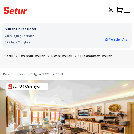
Sultan House Hotel
Giriş - Çıkış Tarihleri
Yeniden Ara
1 Oda, 2 Yetişkin
Setur
İstanbul Otelleri
Fatih Otelleri
Sultanahmet Otelleri
Basit Konaklama Belgesi
:
2021-34-0763
SETUR Öneriyor