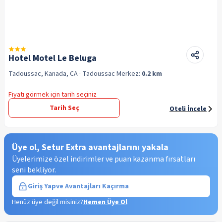
Hotel Motel Le Beluga
Tadoussac, Kanada, CA
· Tadoussac
Merkez:
0.2 km
Fiyatı görmek için tarih seçiniz
Tarih Seç
Oteli İncele
Üye ol, Setur Extra avantajlarını yakala
Üyelerimize özel indirimler ve puan kazanma fırsatları
seni bekliyor.
Giriş Yap
ve Avantajları Kaçırma
Henüz üye değil misiniz?
Hemen Üye Ol