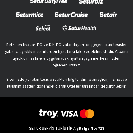
Belirtilen fiyatlar T.C. ve K.K.T.C. vatandaşları için geçerli olup tesisler
yabancı uyruklu misafirlerden fiyat farkı talep edebilmektedir. Yabancı
uyruklu misafirlere uygulanacak fiyatları çağrı merkezimizden
öğrenebilirsiniz.
Sitemizde yer alan tesis özellikleri bilgilendirme amaçlıdır, hizmet ve
kullanım saatleri dönemsel olarak Otel’ler tarafından değişitirilebilir.
SETUR SERVİS TURİSTİK A.Ş
Belge No: 728