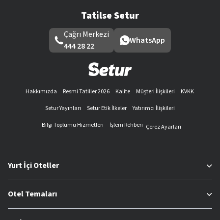
Tatilse Setur
Çağrı Merkezi
WhatsApp
444 28 22
Hakkımızda
Resmi Tatiller 2026
Kalite
Müşteri İlişkileri
KVKK
Setur Yayınları
Setur Etik İlkeler
Yatırımcı İlişkileri
Bilgi Toplumu Hizmetleri
İşlem Rehberi
Çerez Ayarları
Yurt İçi Oteller
Otel Temaları