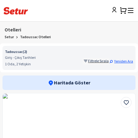
Otelleri
Setur
Tadoussac Otelleri
Tadoussac
(
2
)
Giriş - Çıkış Tarihleri
Filtrele Sırala
Yeniden Ara
1 Oda, 2 Yetişkin
Haritada Göster